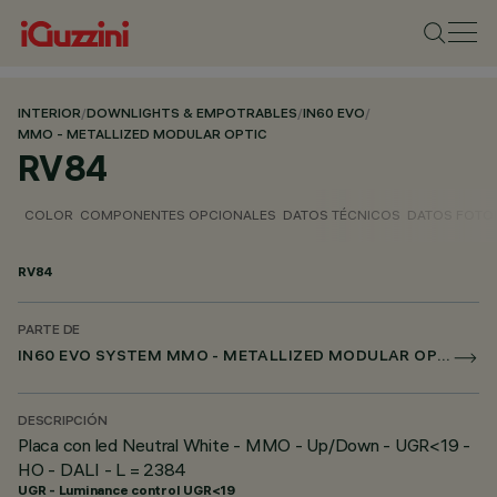
INTERIOR
/
DOWNLIGHTS & EMPOTRABLES
/
IN60 EVO
/
MMO - METALLIZED MODULAR OPTIC
RV84
COLOR
COMPONENTES OPCIONALES
DATOS TÉCNICOS
DATOS FOTO
RV84
PARTE DE
IN60 EVO SYSTEM MMO - METALLIZED MODULAR OPTIC
DESCRIPCIÓN
Placa con led Neutral White - MMO - Up/Down - UGR<19 -
HO - DALI - L = 2384
UGR - Luminance control UGR<19