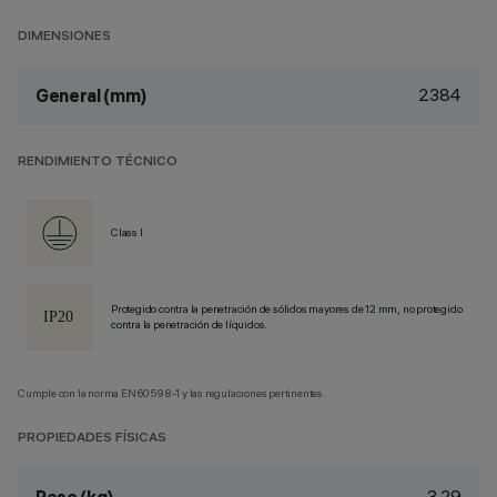
DIMENSIONES
2384
General (mm)
RENDIMIENTO TÉCNICO
Class I
Protegido contra la penetración de sólidos mayores de 12 mm, no protegido
contra la penetración de líquidos.
Cumple con la norma EN60598-1 y las regulaciones pertinentes.
PROPIEDADES FÍSICAS
3.29