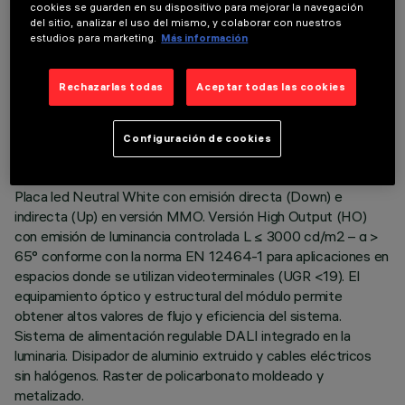
cookies se guarden en su dispositivo para mejorar la navegación
del sitio, analizar el uso del mismo, y colaborar con nuestros
estudios para marketing.
Más información
DATOS TÉCNICOS
Rechazarlas todas
Aceptar todas las cookies
ÚLTIMA ACTUALIZACIÓN: 06/08/2026
Configuración de cookies
DESCRIPCIÓN
Placa led Neutral White con emisión directa (Down) e
indirecta (Up) en versión MMO. Versión High Output (HO)
con emisión de luminancia controlada L ≤ 3000 cd/m2 – α >
65° conforme con la norma EN 12464-1 para aplicaciones en
espacios donde se utilizan videoterminales (UGR <19). El
equipamiento óptico y estructural del módulo permite
obtener altos valores de flujo y eficiencia del sistema.
Sistema de alimentación regulable DALI integrado en la
luminaria. Disipador de aluminio extruido y cables eléctricos
sin halógenos. Raster de policarbonato moldeado y
metalizado.