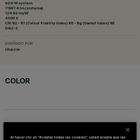
92.6 W system
11567.4 lm (sistema)
124.92 lm/W
4000 K
CRI
92
- Rf (Colour Fidelity Index) 88 - Rg (Gamut Index) 95
DALI-2
DISEÑADO POR
iGuzzini
COLOR
COMPONENTES OPCIONALES
Al hacer clic en “Aceptar todas las cookies”, usted acepta que las