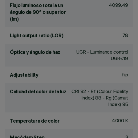
4099.49
Flujo luminoso total a un
ángulo de 90° o superior
(lm)
78
Light output ratio (LOR)
UGR - Luminance control
Óptica y ángulo de haz
UGR<19
fijo
Adjustability
CRI
92
- Rf (Colour Fidelity
Calidad del color de la luz
Index) 88 - Rg (Gamut
Index) 95
4000 K
Temperatura de color
3
MacAdam Step