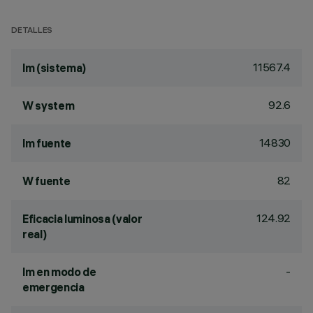
DETALLES
11567.4
lm (sistema)
92.6
W system
14830
lm fuente
82
W fuente
124.92
Eficacia luminosa (valor
real)
-
lm en modo de
emergencia