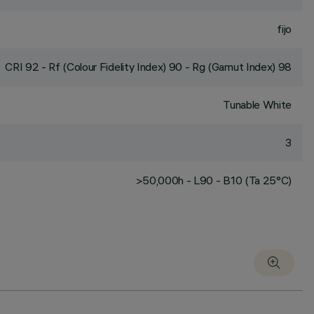
fijo
CRI
92
- Rf (Colour Fidelity Index) 90 - Rg (Gamut Index) 98
Tunable White
3
>50,000h - L90 - B10 (Ta 25°C)