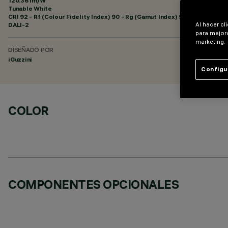
120.36 lm/W
Tunable White
CRI
92
- Rf (Colour Fidelity Index) 90 - Rg (Gamut Index) 98
Al hacer cl
DALI-2
para mejora
marketing.
DISEÑADO POR
iGuzzini
Configu
COLOR
COMPONENTES OPCIONALES