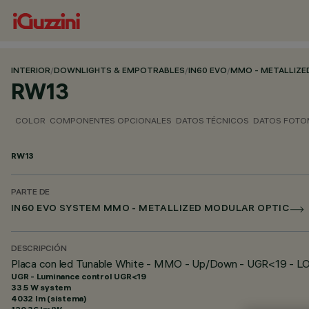
INTERIOR
/
DOWNLIGHTS & EMPOTRABLES
/
IN60 EVO
/
MMO - METALLIZE
RW13
COLOR
COMPONENTES OPCIONALES
DATOS TÉCNICOS
DATOS FOTO
RW13
PARTE DE
IN60 EVO SYSTEM MMO - METALLIZED MODULAR OPTIC
DESCRIPCIÓN
Placa con led Tunable White - MMO - Up/Down - UGR<19 - LO 
UGR - Luminance control UGR<19
33.5 W system
4032 lm (sistema)