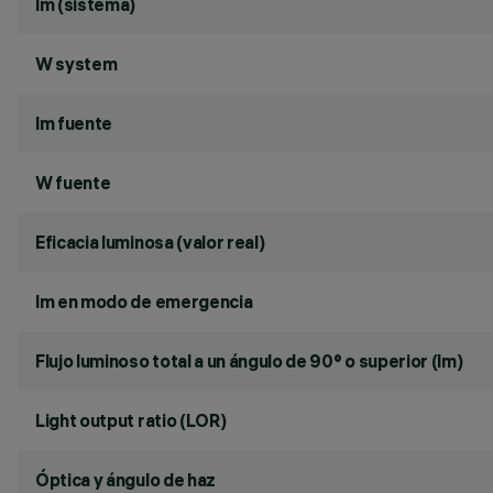
lm (sistema)
W system
lm fuente
W fuente
Eficacia luminosa (valor real)
lm en modo de emergencia
Flujo luminoso total a un ángulo de 90° o superior (lm)
Light output ratio (LOR)
Óptica y ángulo de haz