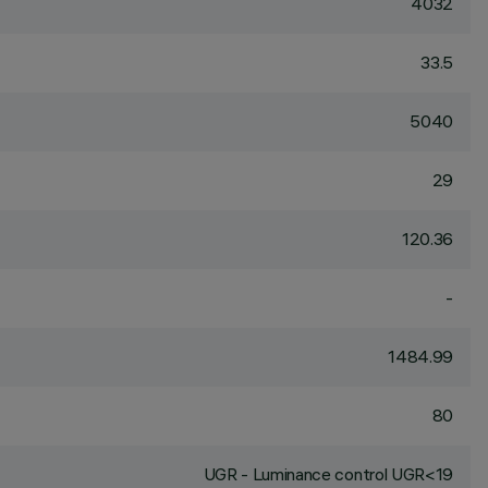
4032
33.5
5040
29
120.36
-
1484.99
80
UGR - Luminance control UGR<19