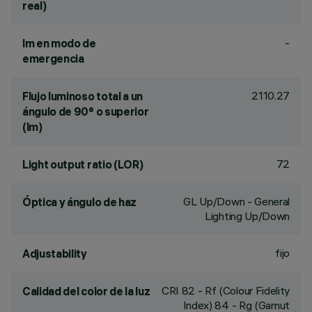
real)
-
lm en modo de
emergencia
2110.27
Flujo luminoso total a un
ángulo de 90° o superior
(lm)
72
Light output ratio (LOR)
GL Up/Down - General
Óptica y ángulo de haz
Lighting Up/Down
fijo
Adjustability
CRI
82
- Rf (Colour Fidelity
Calidad del color de la luz
Index) 84 - Rg (Gamut