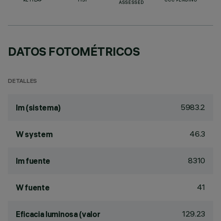
RETILAP
TISI
CCC PENDING
ASSESSED
DATOS FOTOMÉTRICOS
DETALLES
5983.2
lm (sistema)
46.3
W system
8310
lm fuente
41
W fuente
129.23
Eficacia luminosa (valor