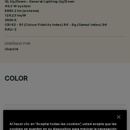
GL Up/Down - General Lighting Up/Down
46.3 W system
5983.2 lm (sistema)
129.23 lm/W
3500 K
CRI
82
- Rf (Colour Fidelity Index) 84 - Rg (Gamut Index) 94
DALI-2
DISEÑADO POR
iGuzzini
COLOR
COMPONENTES OPCIONALES
Al hacer clic en “Aceptar todas las cookies”, usted acepta que las
cookies se guarden en su dispositivo para mejorar la navegación