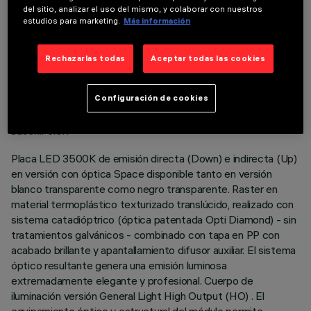
del sitio, analizar el uso del mismo, y colaborar con nuestros
estudios para marketing.
Más información
Rechazarlas todas
Aceptar todas las cookies
DATOS TÉCNICOS
Configuración de cookies
ÚLTIMA ACTUALIZACIÓN: 06/08/2026
DESCRIPCIÓN
Placa LED 3500K de emisión directa (Down) e indirecta (Up)
en versión con óptica Space disponible tanto en versión
blanco transparente como negro transparente. Raster en
material termoplástico texturizado translúcido, realizado con
sistema catadióptrico (óptica patentada Opti Diamond) - sin
tratamientos galvánicos - combinado con tapa en PP con
acabado brillante y apantallamiento difusor auxiliar. El sistema
óptico resultante genera una emisión luminosa
extremadamente elegante y profesional. Cuerpo de
iluminación versión General Light High Output (HO) . El