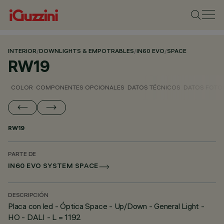
INTERIOR
/
DOWNLIGHTS & EMPOTRABLES
/
IN60 EVO
/
SPACE
RW19
COLOR
COMPONENTES OPCIONALES
DATOS TÉCNICOS
DATOS FOTO
RW19
PARTE DE
IN60 EVO SYSTEM SPACE
DESCRIPCIÓN
Placa con led - Óptica Space - Up/Down - General Light -
HO - DALI - L = 1192