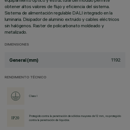
equipamiento óptico y estructural del módulo permite
obtener altos valores de flujo y eficiencia del sistema.
Sistema de alimentación regulable DALI integrado en la
luminaria. Disipador de aluminio extruido y cables eléctricos
sin halógenos. Raster de policarbonato moldeado y
metalizado.
DIMENSIONES
1192
General (mm)
RENDIMIENTO TÉCNICO
Class I
Protegido contra la penetración de sólidos mayores de 12 mm, no protegido
contra la penetración de líquidos.