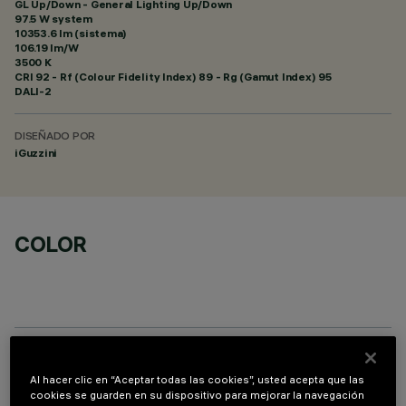
GL Up/Down - General Lighting Up/Down
97.5 W system
10353.6 lm (sistema)
106.19 lm/W
3500 K
CRI
92
- Rf (Colour Fidelity Index) 89 - Rg (Gamut Index) 95
DALI-2
DISEÑADO POR
iGuzzini
COLOR
COMPONENTES OPCIONALES
Al hacer clic en “Aceptar todas las cookies”, usted acepta que las
cookies se guarden en su dispositivo para mejorar la navegación