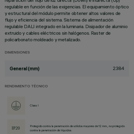
repartición del flujo de luz directa (Down) e indirecta (Up)
regulable en función de las exigencias. El equipamiento óptico
y estructural del módulo permite obtener altos valores de
flujo y eficiencia del sistema. Sistema de alimentación
regulable DALI integrado en la luminaria. Disipador de aluminio
extruido y cables eléctricos sin halógenos. Raster de
policarbonato moldeado y metalizado.
DIMENSIONES
2384
General (mm)
RENDIMIENTO TÉCNICO
Class I
Protegido contra la penetración de sólidos mayores de 12 mm, no protegido
contra la penetración de líquidos.