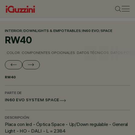
INTERIOR
/
DOWNLIGHTS & EMPOTRABLES
/
IN60 EVO
/
SPACE
RW40
COLOR
COMPONENTES OPCIONALES
DATOS TÉCNICOS
DATOS FOTO
RW40
PARTE DE
IN60 EVO SYSTEM SPACE
DESCRIPCIÓN
Placa con led - Óptica Space - Up/Down regulable - General
Light - HO - DALI - L = 2384