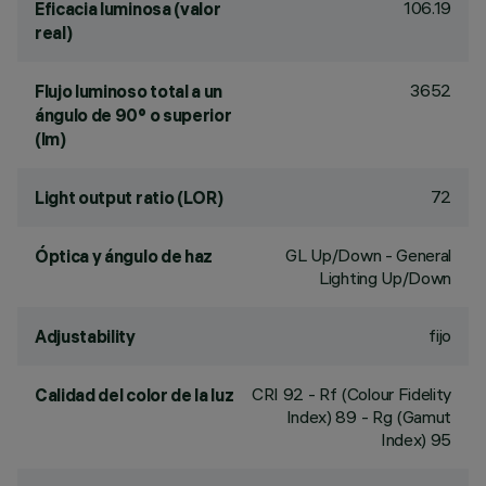
106.19
Eficacia luminosa (valor
real)
3652
Flujo luminoso total a un
ángulo de 90° o superior
(lm)
72
Light output ratio (LOR)
GL Up/Down - General
Óptica y ángulo de haz
Lighting Up/Down
fijo
Adjustability
CRI
92
- Rf (Colour Fidelity
Calidad del color de la luz
Index) 89 - Rg (Gamut
Index) 95