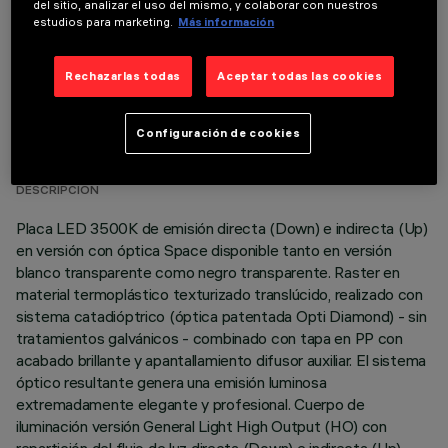
del sitio, analizar el uso del mismo, y colaborar con nuestros
estudios para marketing.
Más información
Rechazarlas todas
Aceptar todas las cookies
DATOS TÉCNICOS
Configuración de cookies
ÚLTIMA ACTUALIZACIÓN: 02/08/2026
DESCRIPCIÓN
Placa LED 3500K de emisión directa (Down) e indirecta (Up)
en versión con óptica Space disponible tanto en versión
blanco transparente como negro transparente. Raster en
material termoplástico texturizado translúcido, realizado con
sistema catadióptrico (óptica patentada Opti Diamond) - sin
tratamientos galvánicos - combinado con tapa en PP con
acabado brillante y apantallamiento difusor auxiliar. El sistema
óptico resultante genera una emisión luminosa
extremadamente elegante y profesional. Cuerpo de
iluminación versión General Light High Output (HO) con