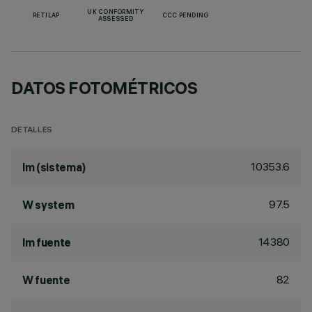
UK CONFORMITY
RETILAP
CCC PENDING
ASSESSED
DATOS FOTOMÉTRICOS
DETALLES
10353.6
lm (sistema)
97.5
W system
14380
lm fuente
82
W fuente