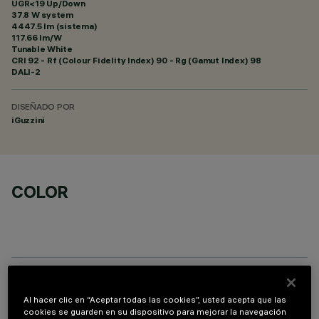
UGR<19 Up/Down
37.8 W system
4447.5 lm (sistema)
117.66 lm/W
Tunable White
CRI
92
- Rf (Colour Fidelity Index) 90 - Rg (Gamut Index) 98
DALI-2
DISEÑADO POR
iGuzzini
COLOR
COMPONENTES OPCIONALES
Al hacer clic en “Aceptar todas las cookies”, usted acepta que las
cookies se guarden en su dispositivo para mejorar la navegación