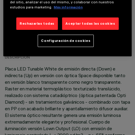
del sitio, analizar el uso del mismo, y colaborar con nuestros
estudios para marketing.
Más información
Rechazarlas todas
Aceptar todas las cookies
DATOS TÉCNICOS
Configuración de cookies
ÚLTIMA ACTUALIZACIÓN: 06/08/2026
DESCRIPCIÓN
Placa LED Tunable White de emisión directa (Down) e
indirecta (Up) en versión con óptica Space disponible tanto
en versión blanco transparente como negro transparente.
Raster en material termoplástico texturizado translúcido,
realizado con sistema catadióptrico (óptica patentada Opti
Diamond) - sin tratamientos galvánicos - combinado con tapa
en PP con acabado brillante y apantallamiento difusor auxiliar.
El sistema óptico resultante genera una emisión luminosa
extremadamente elegante y profesional. Cuerpo de
iluminación versión Lown Output (LO) con emisión de