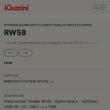
INTERIOR
/
DOWNLIGHTS & EMPOTRABLES
/
IN60 EVO
/
SPACE
RW58
COLOR
COMPONENTES OPCIONALES
DATOS TÉCNICOS
DATOS FOTO
RW58
PARTE DE
IN60 EVO SYSTEM SPACE
DESCRIPCIÓN
Placa con led Tunable White - Óptica Space - Up/Down -
UGR<19 - LO - DALI - L = 1192