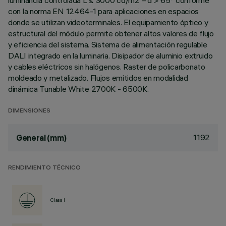
luminancia controlada L ≤ 3000 cd/m2 – α > 65° conforme
con la norma EN 12464-1 para aplicaciones en espacios
donde se utilizan videoterminales. El equipamiento óptico y
estructural del módulo permite obtener altos valores de flujo
y eficiencia del sistema. Sistema de alimentación regulable
DALI integrado en la luminaria. Disipador de aluminio extruido
y cables eléctricos sin halógenos. Raster de policarbonato
moldeado y metalizado. Flujos emitidos en modalidad
dinámica Tunable White 2700K - 6500K.
DIMENSIONES
1192
General (mm)
RENDIMIENTO TÉCNICO
Class I