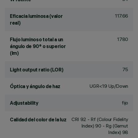
117.66
Eficacia luminosa (valor
real)
1780
Flujo luminoso total a un
ángulo de 90° o superior
(lm)
75
Light output ratio (LOR)
UGR<19 Up/Down
Óptica y ángulo de haz
fijo
Adjustability
CRI
92
- Rf (Colour Fidelity
Calidad del color de la luz
Index) 90 - Rg (Gamut
Index) 98