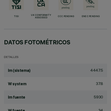
UK CONFORMITY
TISI
CCC PENDING
ENEC PENDING
ASSESSED
DATOS FOTOMÉTRICOS
DETALLES
4447.5
lm (sistema)
37.8
W system
5930
lm fuente
34
W fuente