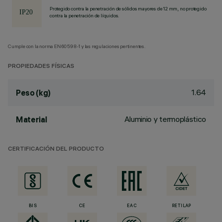
Protegido contra la penetración de sólidos mayores de 12 mm, no protegido
contra la penetración de líquidos.
Cumple con la norma EN60598-1 y las regulaciones pertinentes.
PROPIEDADES FÍSICAS
1.64
Peso (kg)
Aluminio y termoplástico
Material
CERTIFICACIÓN DEL PRODUCTO
BIS
CE
EAC
RETILAP