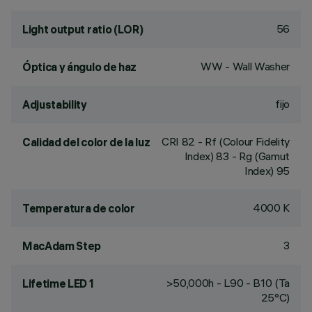
56
Light output ratio (LOR)
WW - Wall Washer
Óptica y ángulo de haz
fijo
Adjustability
CRI
82
- Rf (Colour Fidelity
Calidad del color de la luz
Index) 83 - Rg (Gamut
Index) 95
4000 K
Temperatura de color
3
MacAdam Step
>50,000h - L90 - B10 (Ta
Lifetime LED 1
25°C)