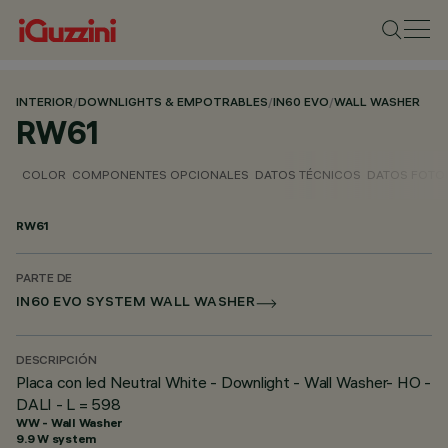
INTERIOR
/
DOWNLIGHTS & EMPOTRABLES
/
IN60 EVO
/
WALL WASHER
RW61
COLOR
COMPONENTES OPCIONALES
DATOS TÉCNICOS
DATOS FOTO
RW61
PARTE DE
IN60 EVO SYSTEM WALL WASHER
DESCRIPCIÓN
Placa con led Neutral White - Downlight - Wall Washer- HO -
DALI - L = 598
WW - Wall Washer
9.9 W system