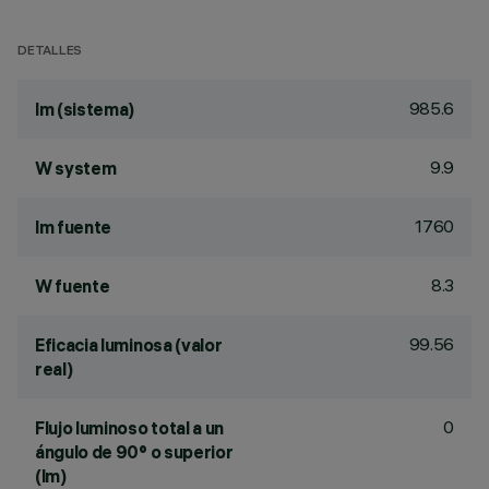
DETALLES
985.6
lm (sistema)
9.9
W system
1760
lm fuente
8.3
W fuente
99.56
Eficacia luminosa (valor
real)
0
Flujo luminoso total a un
ángulo de 90° o superior
(lm)