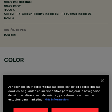
985.6 lm (sistema)
99.56 lm/W
4000 K
CRI
82
- Rf (Colour Fidelity Index) 83 - Rg (Gamut Index) 95
DALI-2
DISEÑADO POR
iGuzzini
COLOR
Al hacer clic en “Aceptar todas las cookies”, usted acepta que las
cookies se guarden en su dispositivo para mejorar la navegación
COMPONENTES OPCIONALES
del sitio, analizar el uso del mismo, y colaborar con nuestros
estudios para marketing.
Más información