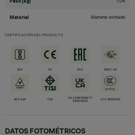
1.04
Peso (kg)
Aluminio extruido
Material
CERTIFICACIÓN DEL PRODUCTO
BIS
CE
EAC
ENEC-03
UK CONFORMITY
RETILAP
TISI
CCC PENDING
ASSESSED
DATOS FOTOMÉTRICOS