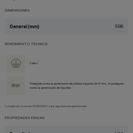
DIMENSIONES
598
General (mm)
RENDIMIENTO TÉCNICO
Class I
Protegido contra la penetración de sólidos mayores de 12 mm, no protegido
contra la penetración de líquidos.
Cumple con la norma EN60598-1 y las regulaciones pertinentes.
PROPIEDADES FÍSICAS