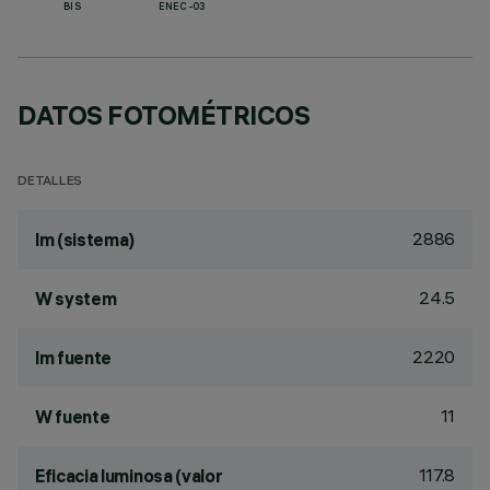
BIS
ENEC-03
DATOS FOTOMÉTRICOS
DETALLES
2886
lm (sistema)
24.5
W system
2220
lm fuente
11
W fuente
117.8
Eficacia luminosa (valor