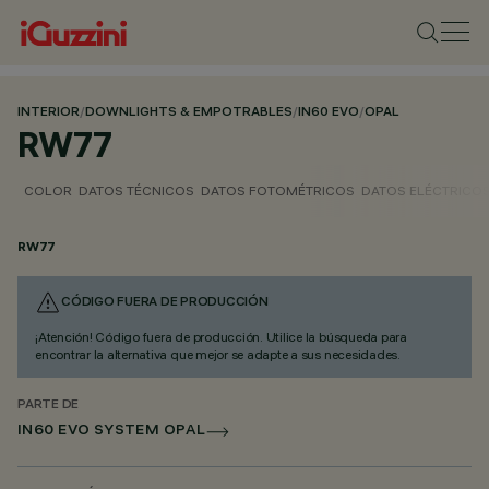
INTERIOR
/
DOWNLIGHTS & EMPOTRABLES
/
IN60 EVO
/
OPAL
RW77
COLOR
DATOS TÉCNICOS
DATOS FOTOMÉTRICOS
DATOS ELÉCTRICO
RW77
CÓDIGO FUERA DE PRODUCCIÓN
¡Atención! Código fuera de producción. Utilice la búsqueda para
encontrar la alternativa que mejor se adapte a sus necesidades.
PARTE DE
IN60 EVO SYSTEM OPAL