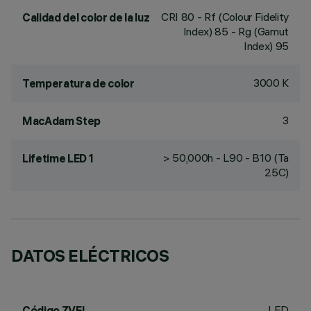
CRI
80
- Rf (Colour Fidelity
Calidad del color de la luz
Index) 85 - Rg (Gamut
Index) 95
3000 K
Temperatura de color
3
MacAdam Step
> 50,000h - L90 - B10 (Ta
Lifetime LED 1
25C)
DATOS ELÉCTRICOS
LED
Código ZVEI