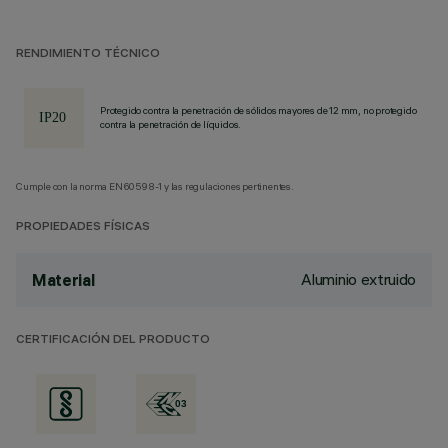
RENDIMIENTO TÉCNICO
Protegido contra la penetración de sólidos mayores de 12 mm, no protegido
contra la penetración de líquidos.
Cumple con la norma EN60598-1 y las regulaciones pertinentes.
PROPIEDADES FÍSICAS
Aluminio extruido
Material
CERTIFICACIÓN DEL PRODUCTO