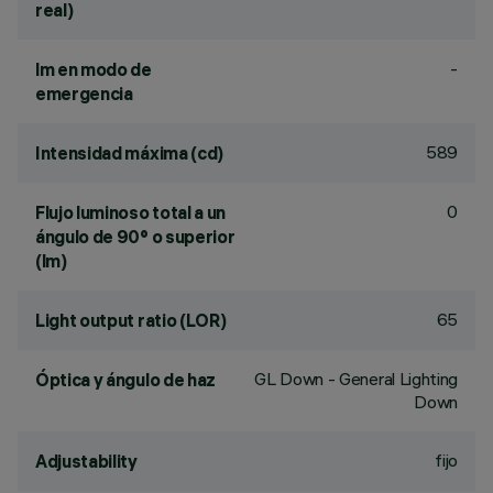
real)
-
lm en modo de
emergencia
589
Intensidad máxima (cd)
0
Flujo luminoso total a un
ángulo de 90° o superior
(lm)
65
Light output ratio (LOR)
GL Down - General Lighting
Óptica y ángulo de haz
Down
fijo
Adjustability