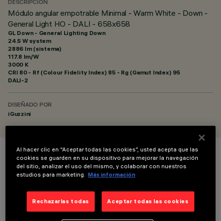
DESCRIPCIÓN
Módulo angular empotrable Minimal - Warm White - Down -
General Light HO - DALI - 658x658
GL Down - General Lighting Down
24.5 W system
2886 lm (sistema)
117.8 lm/W
3000 K
CRI
80
- Rf (Colour Fidelity Index) 85 - Rg (Gamut Index) 95
DALI-2
DISEÑADO POR
iGuzzini
Al hacer clic en “Aceptar todas las cookies”, usted acepta que las
cookies se guarden en su dispositivo para mejorar la navegación
COLOR
del sitio, analizar el uso del mismo, y colaborar con nuestros
estudios para marketing.
Más información
Rechazarlas todas
Aceptar todas las cookies