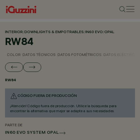
INTERIOR
/
DOWNLIGHTS & EMPOTRABLES
/
IN60 EVO
/
OPAL
RW84
COLOR
DATOS TÉCNICOS
DATOS FOTOMÉTRICOS
DATOS ELÉCTRICO
RW84
CÓDIGO FUERA DE PRODUCCIÓN
¡Atención! Código fuera de producción. Utilice la búsqueda para
encontrar la alternativa que mejor se adapte a sus necesidades.
PARTE DE
IN60 EVO SYSTEM OPAL