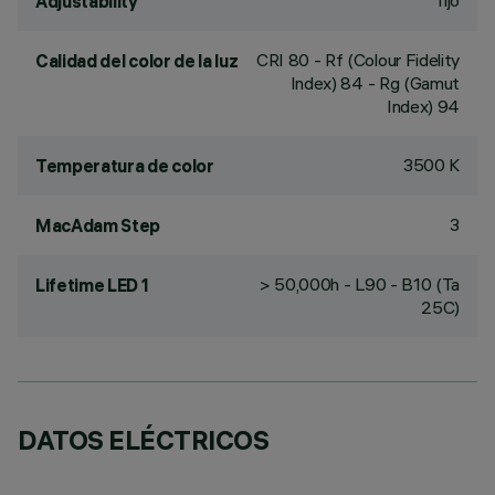
fijo
Adjustability
CRI
80
- Rf (Colour Fidelity
Calidad del color de la luz
Index) 84 - Rg (Gamut
Index) 94
3500 K
Temperatura de color
3
MacAdam Step
> 50,000h - L90 - B10 (Ta
Lifetime LED 1
25C)
DATOS ELÉCTRICOS