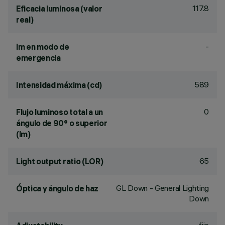
117.8
Eficacia luminosa (valor
real)
-
lm en modo de
emergencia
589
Intensidad máxima (cd)
0
Flujo luminoso total a un
ángulo de 90° o superior
(lm)
65
Light output ratio (LOR)
GL Down - General Lighting
Óptica y ángulo de haz
Down