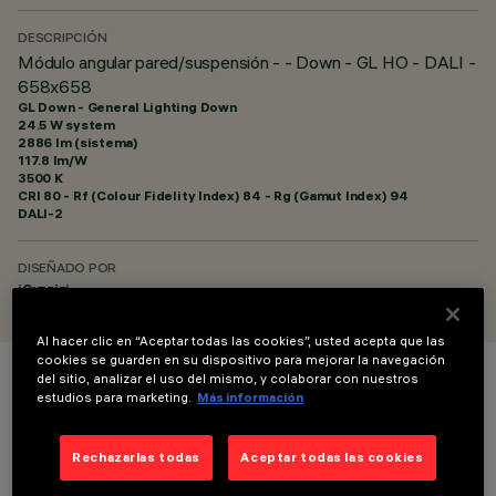
DESCRIPCIÓN
Módulo angular pared/suspensión - - Down - GL HO - DALI -
658x658
GL Down - General Lighting Down
24.5 W system
2886 lm (sistema)
117.8 lm/W
3500 K
CRI
80
- Rf (Colour Fidelity Index) 84 - Rg (Gamut Index) 94
DALI-2
DISEÑADO POR
iGuzzini
Al hacer clic en “Aceptar todas las cookies”, usted acepta que las
cookies se guarden en su dispositivo para mejorar la navegación
del sitio, analizar el uso del mismo, y colaborar con nuestros
COLOR
estudios para marketing.
Más información
Rechazarlas todas
Aceptar todas las cookies