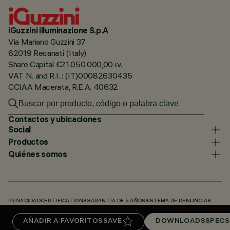
iGuzzini illuminazione S.p.A
Via Mariano Guzzini 37
62019 Recanati (Italy)
Share Capital €21.050.000,00 i.v.
VAT N. and R.I. : (IT)00082630435
CCIAA Macerata, R.E.A. 40632
Contactos y ubicaciones
Social
Productos
Quiénes somos
PRIVACIDAD
CERTIFICATIONS
GARANTÍA DE 5 AÑOS
SISTEMA DE DENUNCIAS
POLÍTICA DE COOKIES
ACCESSIBILITY STATEMENT
NUESTROS CÓDIGOS
AÑADIR A FAVORITOS
SAVE
DOWNLOADS
SPECS
KNOWLEDGE BASE (LOGIN REQUIRED)
DOWNLOADS