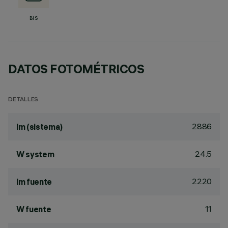
BIS
DATOS FOTOMÉTRICOS
DETALLES
2886
lm (sistema)
24.5
W system
2220
lm fuente
11
W fuente