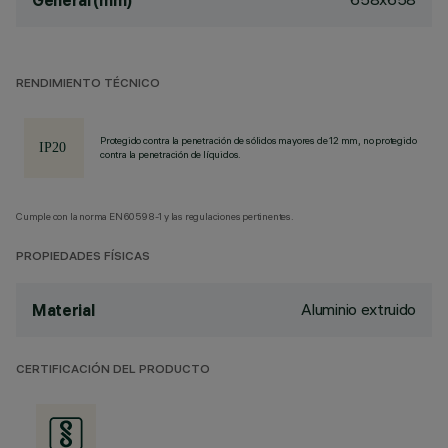
General (mm)
RENDIMIENTO TÉCNICO
Protegido contra la penetración de sólidos mayores de 12 mm, no protegido
contra la penetración de líquidos.
Cumple con la norma EN60598-1 y las regulaciones pertinentes.
PROPIEDADES FÍSICAS
Aluminio extruido
Material
CERTIFICACIÓN DEL PRODUCTO