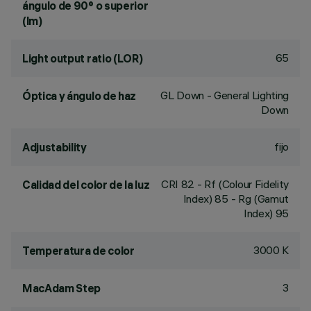
ángulo de 90° o superior
(lm)
65
Light output ratio (LOR)
GL Down - General Lighting
Óptica y ángulo de haz
Down
fijo
Adjustability
CRI
82
- Rf (Colour Fidelity
Calidad del color de la luz
Index) 85 - Rg (Gamut
Index) 95
3000 K
Temperatura de color
3
MacAdam Step