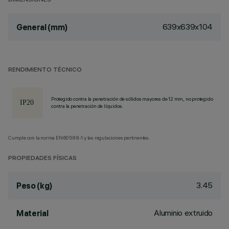
DIMENSIONES
639x639x104
General (mm)
RENDIMIENTO TÉCNICO
Protegido contra la penetración de sólidos mayores de 12 mm, no protegido
contra la penetración de líquidos.
Cumple con la norma EN60598-1 y las regulaciones pertinentes.
PROPIEDADES FÍSICAS
3.45
Peso (kg)
Aluminio extruido
Material