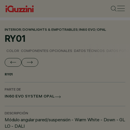
INTERIOR
/
DOWNLIGHTS & EMPOTRABLES
/
IN60 EVO
/
OPAL
RY01
COLOR
COMPONENTES OPCIONALES
DATOS TÉCNICOS
DATOS FOTO
RY01
PARTE DE
IN60 EVO SYSTEM OPAL
DESCRIPCIÓN
Módulo angular pared/suspensión - Warm White - Down - GL
LO - DALI