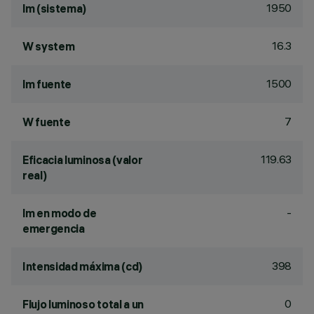
1950
lm (sistema)
16.3
W system
1500
lm fuente
7
W fuente
119.63
Eficacia luminosa (valor
real)
-
lm en modo de
emergencia
398
Intensidad máxima (cd)
0
Flujo luminoso total a un