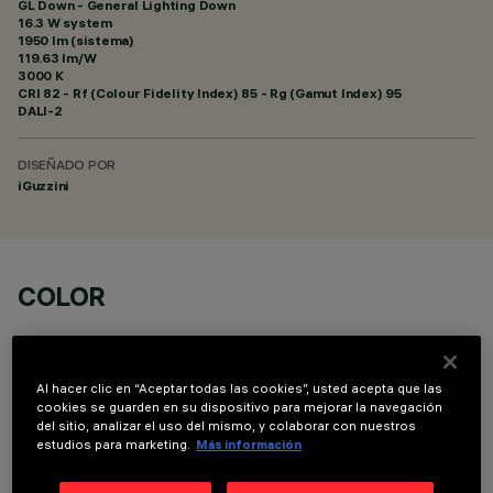
GL Down - General Lighting Down
16.3 W system
1950 lm (sistema)
119.63 lm/W
3000 K
CRI
82
- Rf (Colour Fidelity Index) 85 - Rg (Gamut Index) 95
DALI-2
DISEÑADO POR
iGuzzini
COLOR
Al hacer clic en “Aceptar todas las cookies”, usted acepta que las
cookies se guarden en su dispositivo para mejorar la navegación
del sitio, analizar el uso del mismo, y colaborar con nuestros
estudios para marketing.
Más información
COMPONENTES OPCIONALES