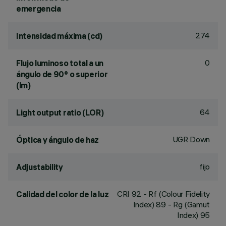
emergencia
274
Intensidad máxima (cd)
0
Flujo luminoso total a un
ángulo de 90° o superior
(lm)
64
Light output ratio (LOR)
UGR Down
Óptica y ángulo de haz
fijo
Adjustability
CRI
92
- Rf (Colour Fidelity
Calidad del color de la luz
Index) 89 - Rg (Gamut
Index) 95