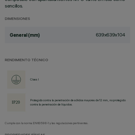
sencillos.
DIMENSIONES
639x639x104
General (mm)
RENDIMIENTO TÉCNICO
Class I
Protegido contra la penetración de sólidos mayores de 12 mm, no protegido
contra la penetración de líquidos.
Cumple con la norma EN60598-1 y las regulaciones pertinentes.