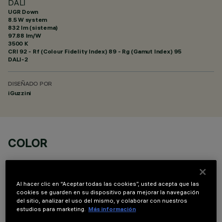
DALI
UGR Down
8.5 W system
832 lm (sistema)
97.88 lm/W
3500 K
CRI
92
- Rf (Colour Fidelity Index) 89 - Rg (Gamut Index) 95
DALI-2
DISEÑADO POR
iGuzzini
COLOR
Al hacer clic en “Aceptar todas las cookies”, usted acepta que las
cookies se guarden en su dispositivo para mejorar la navegación
del sitio, analizar el uso del mismo, y colaborar con nuestros
estudios para marketing.
Más información
COMPONENTES OPCIONALES