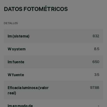
DATOS FOTOMÉTRICOS
DETALLES
832
lm (sistema)
8.5
W system
650
lm fuente
3.5
W fuente
97.88
Eficacia luminosa (valor
real)
-
lm en modo de