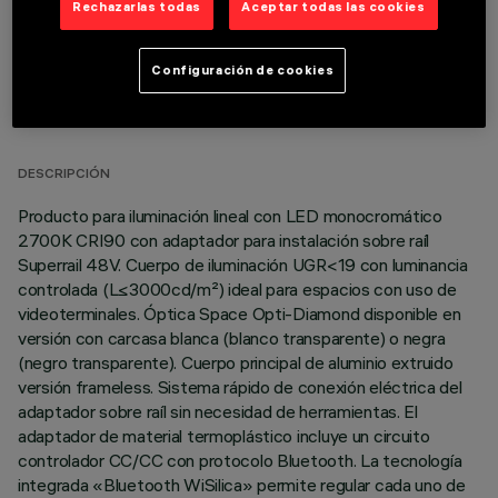
Rechazarlas todas
Aceptar todas las cookies
Configuración de cookies
DATOS TÉCNICOS
ÚLTIMA ACTUALIZACIÓN: 02/08/2026
DESCRIPCIÓN
Producto para iluminación lineal con LED monocromático
2700K CRI90 con adaptador para instalación sobre raíl
Superrail 48V. Cuerpo de iluminación UGR<19 con luminancia
controlada (L≤3000cd/m²) ideal para espacios con uso de
videoterminales. Óptica Space Opti-Diamond disponible en
versión con carcasa blanca (blanco transparente) o negra
(negro transparente). Cuerpo principal de aluminio extruido
versión frameless. Sistema rápido de conexión eléctrica del
adaptador sobre raíl sin necesidad de herramientas. El
adaptador de material termoplástico incluye un circuito
controlador CC/CC con protocolo Bluetooth. La tecnología
integrada «Bluetooth WiSilica» permite regular cada uno de