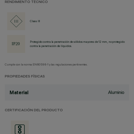
RENDIMIENTO TÉCNICO
Class III
Protegido contra la penetración de sólidos mayores de 12 mm, no protegido
contra la penetración de líquidos.
Cumple con la norma EN60598-1 y las regulaciones pertinentes.
PROPIEDADES FÍSICAS
Aluminio
Material
CERTIFICACIÓN DEL PRODUCTO