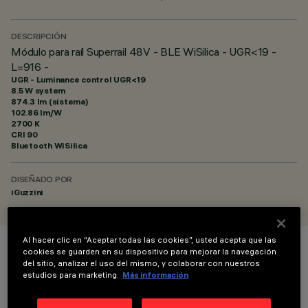
DESCRIPCIÓN
Módulo para raíl Superrail 48V - BLE WiSilica - UGR<19 -
L=916 -
UGR - Luminance control UGR<19
8.5 W system
874.3 lm (sistema)
102.86 lm/W
2700 K
CRI
90
Bluetooth WiSilica
DISEÑADO POR
iGuzzini
Al hacer clic en “Aceptar todas las cookies”, usted acepta que las
cookies se guarden en su dispositivo para mejorar la navegación
COLOR
del sitio, analizar el uso del mismo, y colaborar con nuestros
estudios para marketing.
Más información