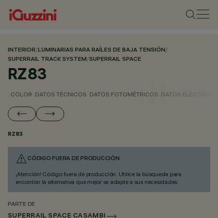
INTERIOR
/
LUMINARIAS PARA RAÍLES DE BAJA TENSIÓN
/
SUPERRAIL TRACK SYSTEM
/
SUPERRAIL SPACE
RZ83
COLOR
DATOS TÉCNICOS
DATOS FOTOMÉTRICOS
DATOS ELÉCTRICO
RZ83
CÓDIGO FUERA DE PRODUCCIÓN
¡Atención! Código fuera de producción. Utilice la búsqueda para
encontrar la alternativa que mejor se adapte a sus necesidades.
PARTE DE
SUPERRAIL SPACE CASAMBI