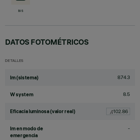
BIS
DATOS FOTOMÉTRICOS
DETALLES
874.3
lm (sistema)
8.5
W system
Eficacia luminosa (valor real)
102.86
-
lm en modo de
emergencia