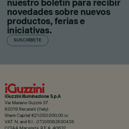
nuestro boletín para recibir
novedades sobre nuevos
productos, ferias e
iniciativas.
SUSCRÍBETE
iGuzzini illuminazione S.p.A
Via Mariano Guzzini 37
62019 Recanati (Italy)
Share Capital €21.050.000,00 i.v.
VAT N. and R.I. : (IT)00082630435
CCIAA Macerata, R.E.A. 40632