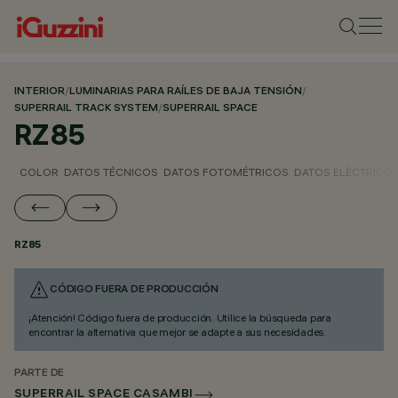
INTERIOR
/
LUMINARIAS PARA RAÍLES DE BAJA TENSIÓN
/
SUPERRAIL TRACK SYSTEM
/
SUPERRAIL SPACE
RZ85
COLOR
DATOS TÉCNICOS
DATOS FOTOMÉTRICOS
DATOS ELÉCTRICO
RZ85
CÓDIGO FUERA DE PRODUCCIÓN
¡Atención! Código fuera de producción. Utilice la búsqueda para
encontrar la alternativa que mejor se adapte a sus necesidades.
PARTE DE
SUPERRAIL SPACE CASAMBI