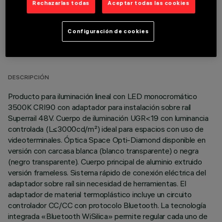
Rechazarlas todas
Aceptar todas las cookies
Configuración de cookies
DATOS TÉCNICOS
ÚLTIMA ACTUALIZACIÓN: 02/08/2026
DESCRIPCIÓN
Producto para iluminación lineal con LED monocromático
3500K CRI90 con adaptador para instalación sobre raíl
Superrail 48V. Cuerpo de iluminación UGR<19 con luminancia
controlada (L≤3000cd/m²) ideal para espacios con uso de
videoterminales. Óptica Space Opti-Diamond disponible en
versión con carcasa blanca (blanco transparente) o negra
(negro transparente). Cuerpo principal de aluminio extruido
versión frameless. Sistema rápido de conexión eléctrica del
adaptador sobre raíl sin necesidad de herramientas. El
adaptador de material termoplástico incluye un circuito
controlador CC/CC con protocolo Bluetooth. La tecnología
integrada «Bluetooth WiSilica» permite regular cada uno de