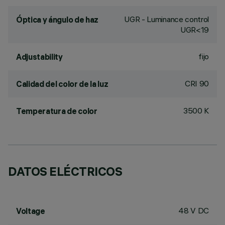
UGR - Luminance control
Óptica y ángulo de haz
UGR<19
fijo
Adjustability
CRI
90
Calidad del color de la luz
3500 K
Temperatura de color
DATOS ELÉCTRICOS
48 V DC
Voltage