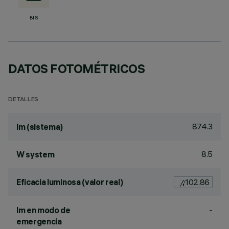
BIS
DATOS FOTOMÉTRICOS
DETALLES
874.3
lm (sistema)
8.5
W system
Eficacia luminosa (valor real)
102.86
-
lm en modo de
emergencia