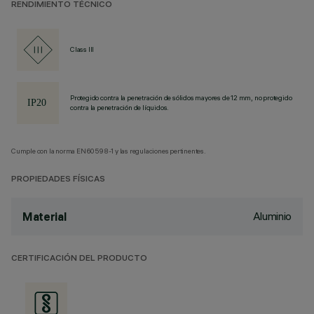
RENDIMIENTO TÉCNICO
Class III
Protegido contra la penetración de sólidos mayores de 12 mm, no protegido
contra la penetración de líquidos.
Cumple con la norma EN60598-1 y las regulaciones pertinentes.
PROPIEDADES FÍSICAS
Aluminio
Material
CERTIFICACIÓN DEL PRODUCTO