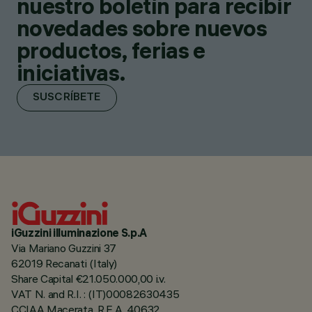
nuestro boletín para recibir
novedades sobre nuevos
productos, ferias e
iniciativas.
SUSCRÍBETE
iGuzzini illuminazione S.p.A
Via Mariano Guzzini 37
62019 Recanati (Italy)
Share Capital €21.050.000,00 i.v.
VAT N. and R.I. : (IT)00082630435
CCIAA Macerata, R.E.A. 40632