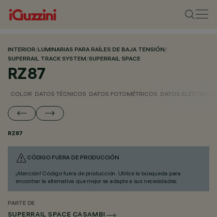
INTERIOR
/
LUMINARIAS PARA RAÍLES DE BAJA TENSIÓN
/
SUPERRAIL TRACK SYSTEM
/
SUPERRAIL SPACE
RZ87
COLOR
DATOS TÉCNICOS
DATOS FOTOMÉTRICOS
DATOS ELÉCTRICO
RZ87
CÓDIGO FUERA DE PRODUCCIÓN
¡Atención! Código fuera de producción. Utilice la búsqueda para
encontrar la alternativa que mejor se adapte a sus necesidades.
PARTE DE
SUPERRAIL SPACE CASAMBI