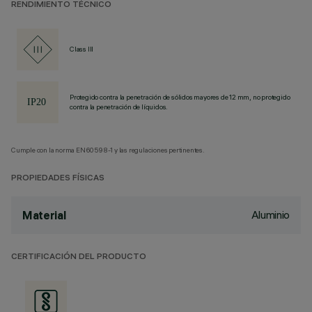
RENDIMIENTO TÉCNICO
Class III
Protegido contra la penetración de sólidos mayores de 12 mm, no protegido
contra la penetración de líquidos.
Cumple con la norma EN60598-1 y las regulaciones pertinentes.
PROPIEDADES FÍSICAS
Aluminio
Material
CERTIFICACIÓN DEL PRODUCTO