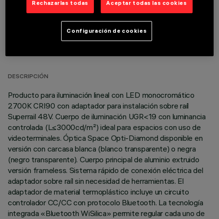
Rechazarlas todas
Aceptar todas las cookies
Configuración de cookies
DATOS TÉCNICOS
ÚLTIMA ACTUALIZACIÓN: 02/08/2026
DESCRIPCIÓN
Producto para iluminación lineal con LED monocromático
2700K CRI90 con adaptador para instalación sobre raíl
Superrail 48V. Cuerpo de iluminación UGR<19 con luminancia
controlada (L≤3000cd/m²) ideal para espacios con uso de
videoterminales. Óptica Space Opti-Diamond disponible en
versión con carcasa blanca (blanco transparente) o negra
(negro transparente). Cuerpo principal de aluminio extruido
versión frameless. Sistema rápido de conexión eléctrica del
adaptador sobre raíl sin necesidad de herramientas. El
adaptador de material termoplástico incluye un circuito
controlador CC/CC con protocolo Bluetooth. La tecnología
integrada «Bluetooth WiSilica» permite regular cada uno de