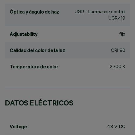
UGR - Luminance control
Óptica y ángulo de haz
UGR<19
fijo
Adjustability
CRI
90
Calidad del color de la luz
2700 K
Temperatura de color
DATOS ELÉCTRICOS
48 V DC
Voltage