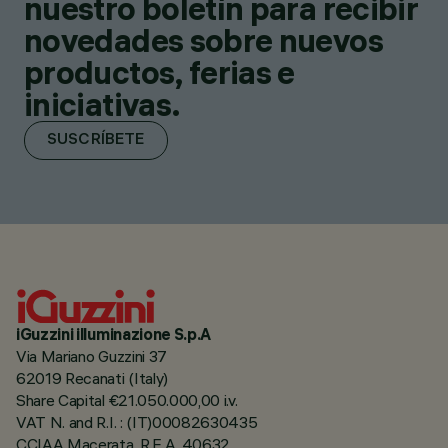
nuestro boletín para recibir
novedades sobre nuevos
productos, ferias e
iniciativas.
SUSCRÍBETE
iGuzzini illuminazione S.p.A
Via Mariano Guzzini 37
62019 Recanati (Italy)
Share Capital €21.050.000,00 i.v.
VAT N. and R.I. : (IT)00082630435
CCIAA Macerata, R.E.A. 40632