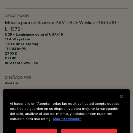
DESCRIPCIÓN
Módulo para raíl Superrail 48V - BLE WiSilica - UGR<19 -
L=1372 -
UGR - Luminance control UGR<19
11.4 W system
1311.5 lm (sistema)
114.93 lm/W
2700 K
CRI
90
Bluetooth WiSilica
DISEÑADO POR
iGuzzini
Al hacer clic en “Aceptar todas las cookies”, usted acepta que las
cookies se guarden en su dispositivo para mejorar la navegación
COLOR
del sitio, analizar el uso del mismo, y colaborar con nuestros
estudios para marketing.
Más información