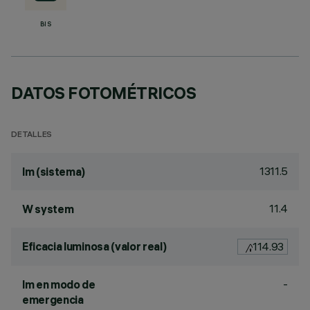
BIS
DATOS FOTOMÉTRICOS
DETALLES
1311.5
lm (sistema)
11.4
W system
Eficacia luminosa (valor real)
114.93
-
lm en modo de
emergencia