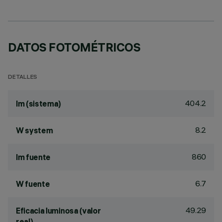
DATOS FOTOMÉTRICOS
DETALLES
404.2
lm (sistema)
8.2
W system
860
lm fuente
6.7
W fuente
49.29
Eficacia luminosa (valor
real)