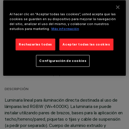
Al hacer clic en “Aceptar todas las cookies”, usted acepta que las
cookies se guarden en su dispositivo para mejorar la navegación
COMPONENTES OPCIONALES
del sitio, analizar el uso del mismo, y colaborar con nuestros
estudios para marketing.
Más información
Rechazarlas todas
Aceptar todas las cookies
Configuración de cookies
DATOS TÉCNICOS
ÚLTIMA ACTUALIZACIÓN: 06/08/2026
DESCRIPCIÓN
Luminaria lineal para iluminación directa destinada al uso de
lámparas led RGBW (W=4000K). La luminaria se puede
instalar utilizando pares de brazos, bases para la aplicación en
techo/terreno/pared, piquetas o tijas y cable de suspensión
(a pedir por separado). Cuerpo de aluminio extruido y