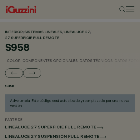
INTERIOR
/
SISTEMAS LINEALES
/
LINEALUCE 27
/
27 SUPERFICIE FULL REMOTE
S958
COLOR
COMPONENTES OPCIONALES
DATOS TÉCNICOS
DATOS FOTO
S958
Advertencia: Este código será actualizado y reemplazado por una nueva
versión.
PARTE DE
LINEALUCE 27 SUPERFICIE FULL REMOTE
LINEALUCE 27 SUSPENSIÓN FULL REMOTE