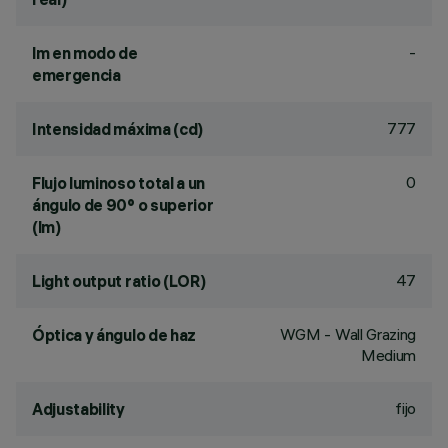
-
lm en modo de
emergencia
777
Intensidad máxima (cd)
0
Flujo luminoso total a un
ángulo de 90° o superior
(lm)
47
Light output ratio (LOR)
WGM - Wall Grazing
Óptica y ángulo de haz
Medium
fijo
Adjustability