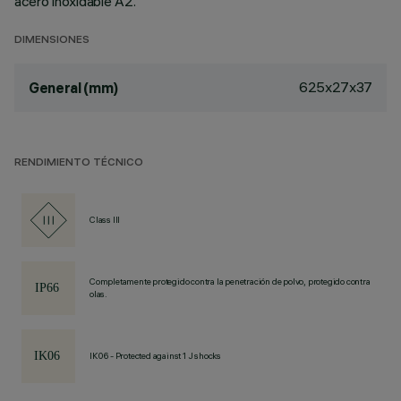
acero inoxidable A2.
DIMENSIONES
625x27x37
General (mm)
RENDIMIENTO TÉCNICO
Class III
Completamente protegido contra la penetración de polvo, protegido contra
olas.
IK06 - Protected against 1 J shocks