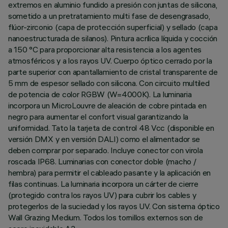
extremos en aluminio fundido a presión con juntas de silicona,
sometido a un pretratamiento multi fase de desengrasado,
flúor-zirconio (capa de protección superficial) y sellado (capa
nanoestructurada de silanos). Pintura acrílica líquida y cocción
a 150 °C para proporcionar alta resistencia a los agentes
atmosféricos y a los rayos UV. Cuerpo óptico cerrado por la
parte superior con apantallamiento de cristal transparente de
5 mm de espesor sellado con silicona. Con circuito multiled
de potencia de color RGBW (W=4000K). La luminaria
incorpora un MicroLouvre de aleación de cobre pintada en
negro para aumentar el confort visual garantizando la
uniformidad. Tato la tarjeta de control 48 Vcc (disponible en
versión DMX y en versión DALI) como el alimentador se
deben comprar por separado. Incluye conector con virola
roscada IP68. Luminarias con conector doble (macho /
hembra) para permitir el cableado pasante y la aplicación en
filas continuas. La luminaria incorpora un cárter de cierre
(protegido contra los rayos UV) para cubrir los cables y
protegerlos de la suciedad y los rayos UV. Con sistema óptico
Wall Grazing Medium. Todos los tornillos externos son de