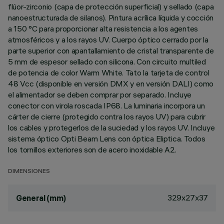
flúor-zirconio (capa de protección superficial) y sellado (capa
nanoestructurada de silanos). Pintura acrílica líquida y cocción
a 150 °C para proporcionar alta resistencia a los agentes
atmosféricos y a los rayos UV. Cuerpo óptico cerrado por la
parte superior con apantallamiento de cristal transparente de
5 mm de espesor sellado con silicona. Con circuito multiled
de potencia de color Warm White. Tato la tarjeta de control
48 Vcc (disponible en versión DMX y en versión DALI) como
el alimentador se deben comprar por separado. Incluye
conector con virola roscada IP68. La luminaria incorpora un
cárter de cierre (protegido contra los rayos UV) para cubrir
los cables y protegerlos de la suciedad y los rayos UV. Incluye
sistema óptico Opti Beam Lens con óptica Eliptica. Todos
los tornillos exteriores son de acero inoxidable A2.
DIMENSIONES
329x27x37
General (mm)