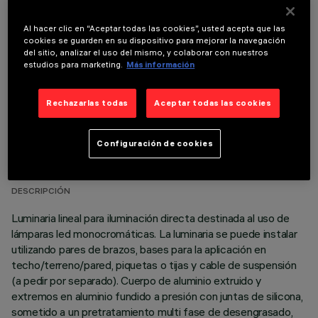
COMPONENTES OPCIONALES
Al hacer clic en “Aceptar todas las cookies”, usted acepta que las
cookies se guarden en su dispositivo para mejorar la navegación
del sitio, analizar el uso del mismo, y colaborar con nuestros
estudios para marketing.
Más información
Rechazarlas todas
Aceptar todas las cookies
DATOS TÉCNICOS
Configuración de cookies
ÚLTIMA ACTUALIZACIÓN: 06/08/2026
DESCRIPCIÓN
Luminaria lineal para iluminación directa destinada al uso de
lámparas led monocromáticas. La luminaria se puede instalar
utilizando pares de brazos, bases para la aplicación en
techo/terreno/pared, piquetas o tijas y cable de suspensión
(a pedir por separado). Cuerpo de aluminio extruido y
extremos en aluminio fundido a presión con juntas de silicona,
sometido a un pretratamiento multi fase de desengrasado,