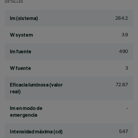
DETALLES
284.2
lm (sistema)
3.9
W system
490
lm fuente
3
W fuente
72.87
Eficacia luminosa (valor
real)
-
lm en modo de
emergencia
547
Intensidad máxima (cd)