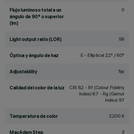
0
Flujo luminoso total a un
ángulo de 90° o superior
(lm)
58
Light output ratio (LOR)
E - Elliptical 22° / 60°
Óptica y ángulo de haz
fijo
Adjustability
CRI
82
- Rf (Colour Fidelity
Calidad del color de la luz
Index) 87 - Rg (Gamut
Index) 97
2200 K
Temperatura de color
3
MacAdam Step