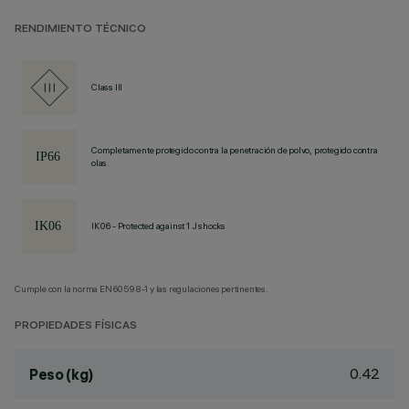
RENDIMIENTO TÉCNICO
Class III
Completamente protegido contra la penetración de polvo, protegido contra
olas.
IK06 - Protected against 1 J shocks
Cumple con la norma EN60598-1 y las regulaciones pertinentes.
PROPIEDADES FÍSICAS
0.42
Peso (kg)