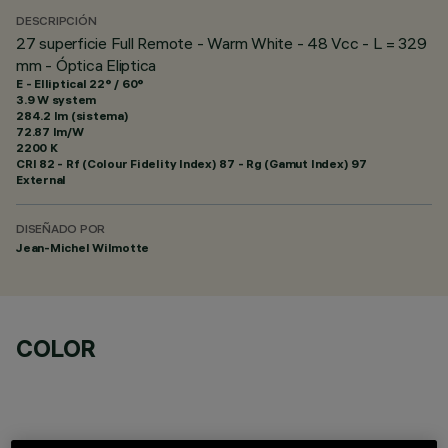
DESCRIPCIÓN
27 superficie Full Remote - Warm White - 48 Vcc - L = 329
mm - Óptica Eliptica
E - Elliptical 22° / 60°
3.9 W system
284.2 lm (sistema)
72.87 lm/W
2200 K
CRI
82
- Rf (Colour Fidelity Index) 87 - Rg (Gamut Index) 97
External
DISEÑADO POR
Jean-Michel Wilmotte
COLOR