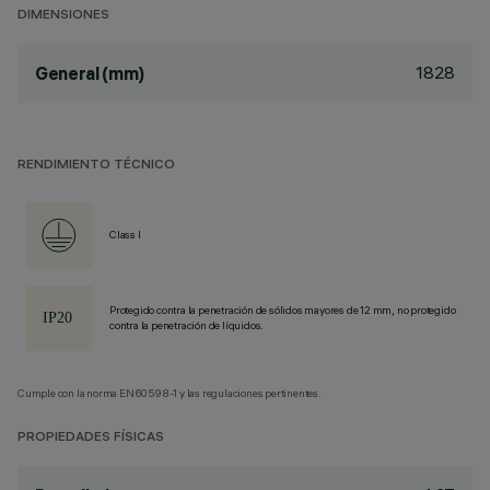
DIMENSIONES
1828
General (mm)
RENDIMIENTO TÉCNICO
Class I
Protegido contra la penetración de sólidos mayores de 12 mm, no protegido
contra la penetración de líquidos.
Cumple con la norma EN60598-1 y las regulaciones pertinentes.
PROPIEDADES FÍSICAS