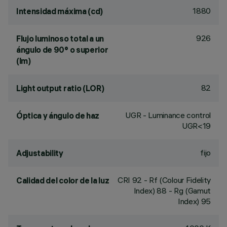
1880
Intensidad máxima (cd)
926
Flujo luminoso total a un
ángulo de 90° o superior
(lm)
82
Light output ratio (LOR)
UGR - Luminance control
Óptica y ángulo de haz
UGR<19
fijo
Adjustability
CRI
92
- Rf (Colour Fidelity
Calidad del color de la luz
Index) 88 - Rg (Gamut
Index) 95