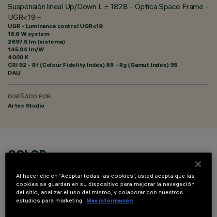
Suspensión lineal Up/Down L = 1828 - Óptica Space Frame -
UGR<19 –
UGR - Luminance control UGR<19
18.6 W system
2697.8 lm (sistema)
145.04 lm/W
4000 K
CRI
92
- Rf (Colour Fidelity Index) 88 - Rg (Gamut Index) 95
DALI
DISEÑADO POR
Artec Studio
COLOR
Al hacer clic en “Aceptar todas las cookies”, usted acepta que las
cookies se guarden en su dispositivo para mejorar la navegación
del sitio, analizar el uso del mismo, y colaborar con nuestros
estudios para marketing.
Más información