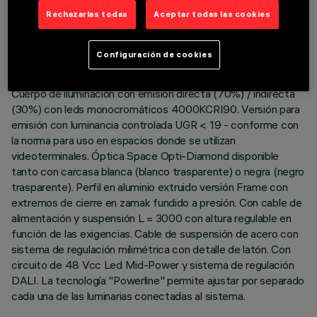
DATOS TÉCNICOS
Rechazarlas todas
Aceptar todas las cookies
ÚLTIMA ACTUALIZACIÓN: 06/08/2026
Configuración de cookies
DESCRIPCIÓN
Cuerpo de iluminación con emisión directa (70%) / indirecta
(30%) con leds monocromáticos 4000KCRI90. Versión para
emisión con luminancia controlada UGR < 19 - conforme con
la norma para uso en espacios donde se utilizan
videoterminales. Óptica Space Opti-Diamond disponible
tanto con carcasa blanca (blanco trasparente) o negra (negro
trasparente). Perfil en aluminio extruido versión Frame con
extremos de cierre en zamak fundido a presión. Con cable de
alimentación y suspensión L = 3000 con altura regulable en
función de las exigencias. Cable de suspensión de acero con
sistema de regulación milimétrica con detalle de latón. Con
circuito de 48 Vcc Led Mid-Power y sistema de regulación
DALI. La tecnología "Powerline" permite ajustar por separado
cada una de las luminarias conectadas al sistema.