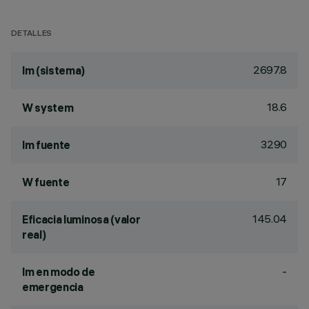
DETALLES
2697.8
lm (sistema)
18.6
W system
3290
lm fuente
17
W fuente
145.04
Eficacia luminosa (valor
real)
-
lm en modo de
emergencia