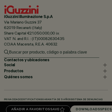
iGuzzini illuminazione S.p.A
Via Mariano Guzzini 37
62019 Recanati (Italy)
Share Capital €21.050.000,00 i.v.
VAT N. and R.I. : (IT)00082630435
CCIAA Macerata, R.E.A. 40632
Contactos y ubicaciones
Social
Productos
Quiénes somos
PRIVACIDAD
CERTIFICATIONS
GARANTÍA DE 5 AÑOS
SISTEMA DE DENUNCIAS
POLÍTICA DE COOKIES
ACCESSIBILITY STATEMENT
NUESTROS CÓDIGOS
AÑADIR A FAVORITOS
SAVE
DOWNLOADS
SPECS
KNOWLEDGE BASE (LOGIN REQUIRED)
DOWNLOADS