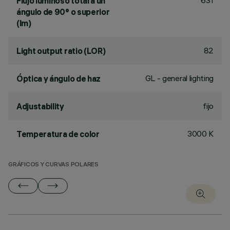
631
Flujo luminoso total a un
ángulo de 90° o superior
(lm)
82
Light output ratio (LOR)
GL - general lighting
Óptica y ángulo de haz
fijo
Adjustability
3000 K
Temperatura de color
GRÁFICOS Y CURVAS POLARES