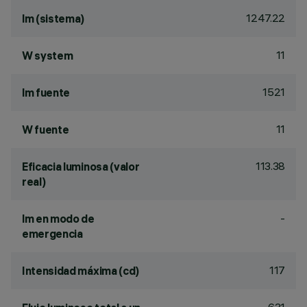
1247.22
lm (sistema)
11
W system
1521
lm fuente
11
W fuente
113.38
Eficacia luminosa (valor
real)
-
lm en modo de
emergencia
117
Intensidad máxima (cd)