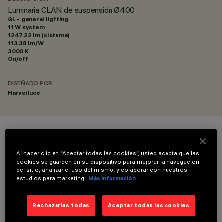
Luminaria CLAN de suspensión Ø400
GL - general lighting
11 W system
1247.22 lm (sistema)
113.38 lm/W
3000 K
On/off
DISEÑADO POR
Harveiluce
COLOR
Al hacer clic en “Aceptar todas las cookies”, usted acepta que las
cookies se guarden en su dispositivo para mejorar la navegación
del sitio, analizar el uso del mismo, y colaborar con nuestros
estudios para marketing.
Más información
Rechazarlas todas
Aceptar todas las cookies
DATOS TÉCNICOS