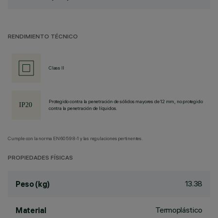
RENDIMIENTO TÉCNICO
Class II
Protegido contra la penetración de sólidos mayores de 12 mm, no protegido
contra la penetración de líquidos.
Cumple con la norma EN60598-1 y las regulaciones pertinentes.
PROPIEDADES FÍSICAS
13.38
Peso (kg)
Termoplástico
Material