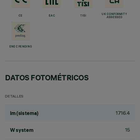
UK CONFORMITY
CE
EAC
TISI
ASSESSED
ENEC PENDING
DATOS FOTOMÉTRICOS
DETALLES
1716.4
lm (sistema)
15
W system