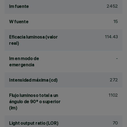
2452
lm fuente
15
W fuente
114.43
Eficacia luminosa (valor
real)
-
lm en modo de
emergencia
272
Intensidad máxima (cd)
1102
Flujo luminoso total a un
ángulo de 90° o superior
(lm)
70
Light output ratio (LOR)