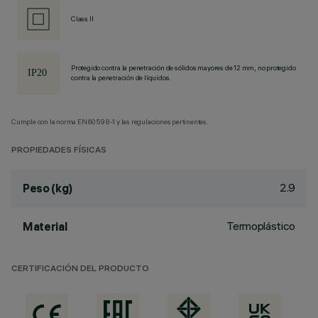
Class II
Protegido contra la penetración de sólidos mayores de 12 mm, no protegido
contra la penetración de líquidos.
Cumple con la norma EN60598-1 y las regulaciones pertinentes.
PROPIEDADES FÍSICAS
2.9
Peso (kg)
Termoplástico
Material
CERTIFICACIÓN DEL PRODUCTO