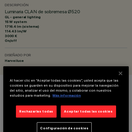
DESCRIPCIÓN
Luminaria CLAN de sobremesa Ø520
GL - general lighting
15 W system
1716.4 lm (sistema)
114.43 lm/W
3000 K
On/off
DISEÑADO POR
Harveiluce
Al hacer clic en “Aceptar todas las cookies”, usted acepta que las
cookies se guarden en su dispositivo para mejorar la navegación
COLOR
del sitio, analizar el uso del mismo, y colaborar con nuestros
estudios para marketing.
Más información
Rechazarlas todas
Aceptar todas las cookies
Configuración de cookies