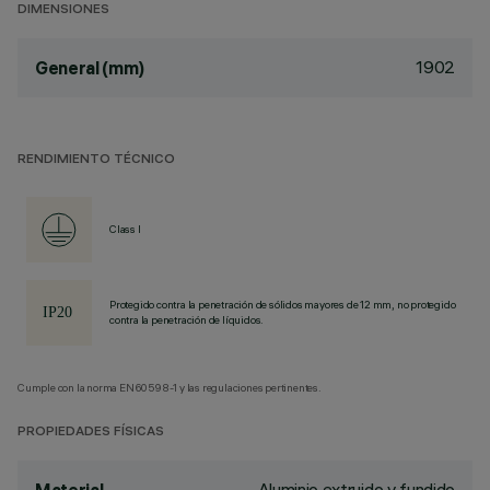
DIMENSIONES
1902
General (mm)
RENDIMIENTO TÉCNICO
Class I
Protegido contra la penetración de sólidos mayores de 12 mm, no protegido
contra la penetración de líquidos.
Cumple con la norma EN60598-1 y las regulaciones pertinentes.
PROPIEDADES FÍSICAS
Aluminio extruido y fundido