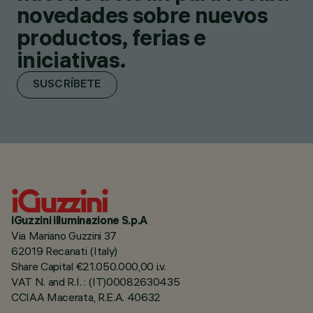
novedades sobre nuevos
productos, ferias e
iniciativas.
SUSCRÍBETE
iGuzzini illuminazione S.p.A
Via Mariano Guzzini 37
62019 Recanati (Italy)
Share Capital €21.050.000,00 i.v.
VAT N. and R.I. : (IT)00082630435
CCIAA Macerata, R.E.A. 40632