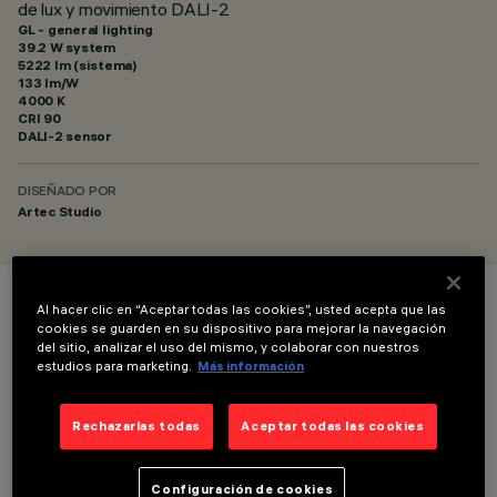
de lux y movimiento DALI-2
GL - general lighting
39.2 W system
5222 lm (sistema)
133 lm/W
4000 K
CRI
90
DALI-2 sensor
DISEÑADO POR
Artec Studio
Al hacer clic en “Aceptar todas las cookies”, usted acepta que las
COLOR
cookies se guarden en su dispositivo para mejorar la navegación
del sitio, analizar el uso del mismo, y colaborar con nuestros
estudios para marketing.
Más información
Rechazarlas todas
Aceptar todas las cookies
DATOS TÉCNICOS
Configuración de cookies