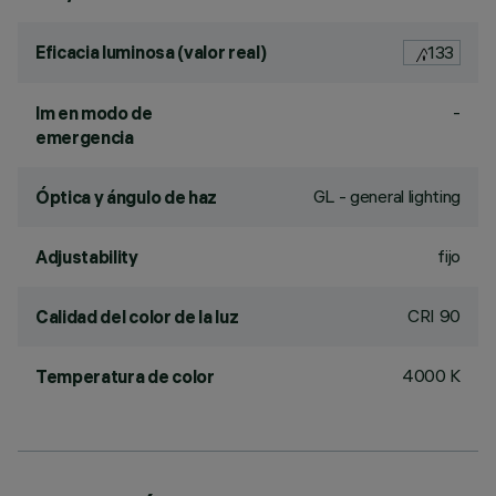
Eficacia luminosa (valor real)
133
-
lm en modo de
emergencia
GL - general lighting
Óptica y ángulo de haz
fijo
Adjustability
CRI
90
Calidad del color de la luz
4000 K
Temperatura de color