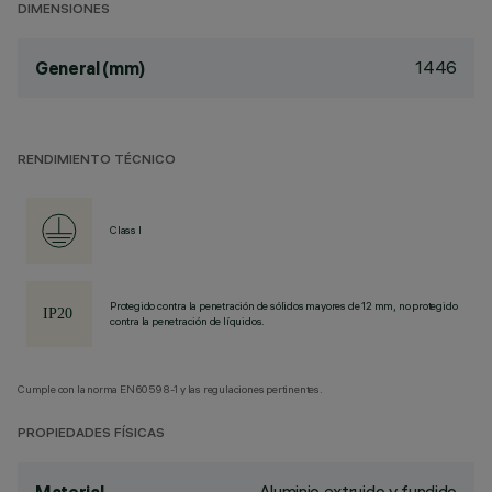
DIMENSIONES
1446
General (mm)
RENDIMIENTO TÉCNICO
Class I
Protegido contra la penetración de sólidos mayores de 12 mm, no protegido
contra la penetración de líquidos.
Cumple con la norma EN60598-1 y las regulaciones pertinentes.
PROPIEDADES FÍSICAS
Aluminio extruido y fundido