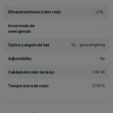
Eficacia luminosa (valor real)
115
-
lm en modo de
emergencia
GL - general lighting
Óptica y ángulo de haz
fijo
Adjustability
CRI
90
Calidad del color de la luz
2700 K
Temperatura de color