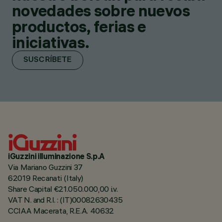
novedades sobre nuevos
productos, ferias e
iniciativas.
SUSCRÍBETE
iGuzzini illuminazione S.p.A
Via Mariano Guzzini 37
62019 Recanati (Italy)
Share Capital €21.050.000,00 i.v.
VAT N. and R.I. : (IT)00082630435
CCIAA Macerata, R.E.A. 40632