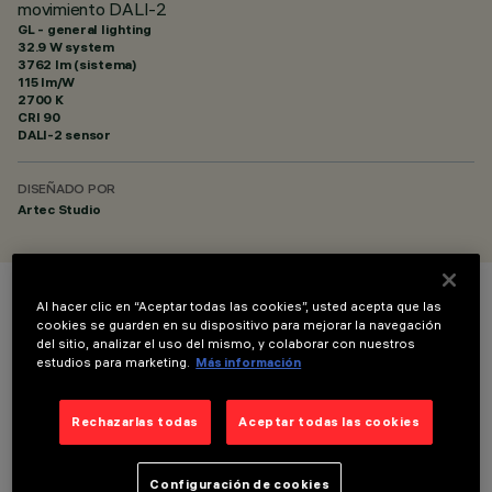
movimiento DALI-2
GL - general lighting
32.9 W system
3762 lm (sistema)
115 lm/W
2700 K
CRI
90
DALI-2 sensor
DISEÑADO POR
Artec Studio
Al hacer clic en “Aceptar todas las cookies”, usted acepta que las
COLOR
cookies se guarden en su dispositivo para mejorar la navegación
del sitio, analizar el uso del mismo, y colaborar con nuestros
estudios para marketing.
Más información
Rechazarlas todas
Aceptar todas las cookies
DATOS TÉCNICOS
Configuración de cookies