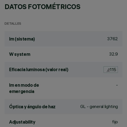
DATOS FOTOMÉTRICOS
DETALLES
3762
lm (sistema)
32.9
W system
Eficacia luminosa (valor real)
115
-
lm en modo de
emergencia
GL - general lighting
Óptica y ángulo de haz
fijo
Adjustability