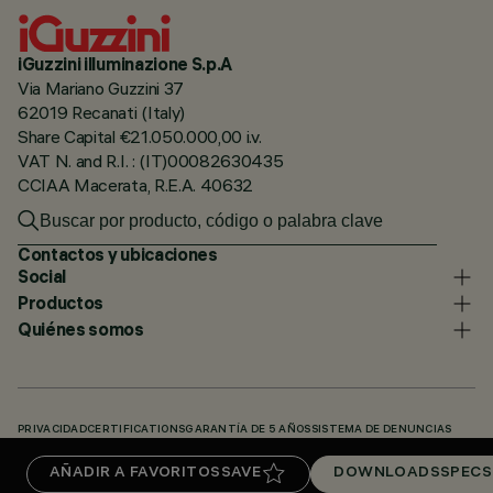
iGuzzini illuminazione S.p.A
Via Mariano Guzzini 37
62019 Recanati (Italy)
Share Capital €21.050.000,00 i.v.
VAT N. and R.I. : (IT)00082630435
CCIAA Macerata, R.E.A. 40632
Contactos y ubicaciones
Social
Productos
Quiénes somos
PRIVACIDAD
CERTIFICATIONS
GARANTÍA DE 5 AÑOS
SISTEMA DE DENUNCIAS
POLÍTICA DE COOKIES
ACCESSIBILITY STATEMENT
NUESTROS CÓDIGOS
AÑADIR A FAVORITOS
SAVE
DOWNLOADS
SPECS
KNOWLEDGE BASE (LOGIN REQUIRED)
DOWNLOADS