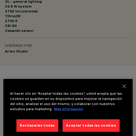
GL - general lighting
32.9 W system
3762 lm (sistema)
115 lm/W
2700 K
CRI
90
Casambi sensor
DISEÑADO POR
Artec Studio
COLOR
Al hacer clic en “Aceptar todas las cookies”, usted acepta que las
cookies se guarden en su dispositivo para mejorar la navegación
del sitio, analizar el uso del mismo, y colaborar con nuestros
estudios para marketing.
Más información
DATOS TÉCNICOS
Rechazarlas todas
Aceptar todas las cookies
ÚLTIMA ACTUALIZACIÓN: 06/08/2026