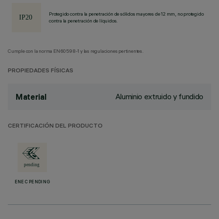
Protegido contra la penetración de sólidos mayores de 12 mm, no protegido
contra la penetración de líquidos.
Cumple con la norma EN60598-1 y las regulaciones pertinentes.
PROPIEDADES FÍSICAS
Aluminio extruido y fundido
Material
CERTIFICACIÓN DEL PRODUCTO
ENEC PENDING