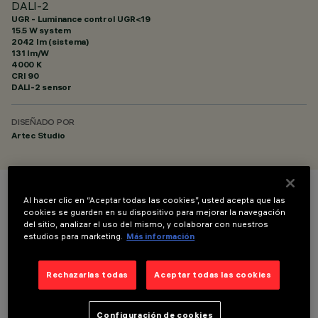
DALI-2
UGR - Luminance control UGR<19
15.5 W system
2042 lm (sistema)
131 lm/W
4000 K
CRI
90
DALI-2 sensor
DISEÑADO POR
Artec Studio
Al hacer clic en “Aceptar todas las cookies”, usted acepta que las
COLOR
cookies se guarden en su dispositivo para mejorar la navegación
del sitio, analizar el uso del mismo, y colaborar con nuestros
estudios para marketing.
Más información
Rechazarlas todas
Aceptar todas las cookies
DATOS TÉCNICOS
Configuración de cookies