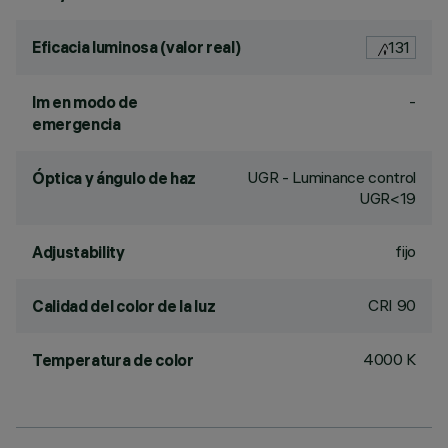
Eficacia luminosa (valor real)
131
-
lm en modo de
emergencia
UGR - Luminance control
Óptica y ángulo de haz
UGR<19
fijo
Adjustability
CRI
90
Calidad del color de la luz
4000 K
Temperatura de color