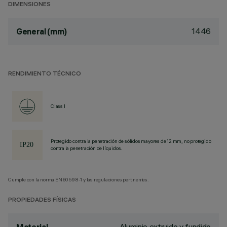
DIMENSIONES
1446
General (mm)
RENDIMIENTO TÉCNICO
Class I
Protegido contra la penetración de sólidos mayores de 12 mm, no protegido
contra la penetración de líquidos.
Cumple con la norma EN60598-1 y las regulaciones pertinentes.
PROPIEDADES FÍSICAS
Aluminio extruido y fundido