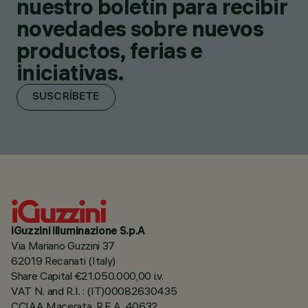
nuestro boletín para recibir
novedades sobre nuevos
productos, ferias e
iniciativas.
SUSCRÍBETE
iGuzzini illuminazione S.p.A
Via Mariano Guzzini 37
62019 Recanati (Italy)
Share Capital €21.050.000,00 i.v.
VAT N. and R.I. : (IT)00082630435
CCIAA Macerata, R.E.A. 40632