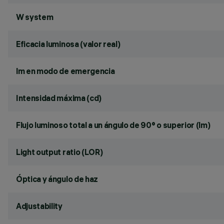
W system
Eficacia luminosa (valor real)
lm en modo de emergencia
Intensidad máxima (cd)
Flujo luminoso total a un ángulo de 90° o superior (lm)
Light output ratio (LOR)
Óptica y ángulo de haz
Adjustability