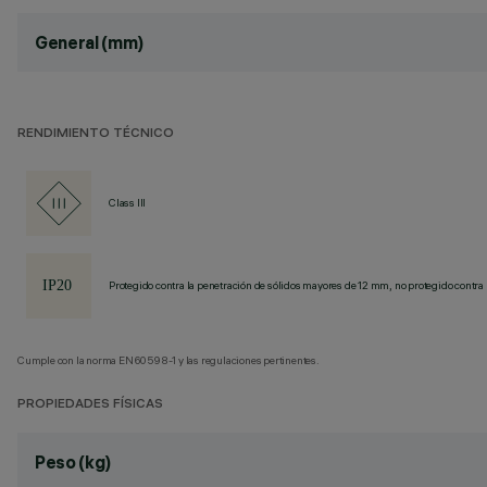
General (mm)
RENDIMIENTO TÉCNICO
Class III
Protegido contra la penetración de sólidos mayores de 12 mm, no protegido contra 
Cumple con la norma EN60598-1 y las regulaciones pertinentes.
PROPIEDADES FÍSICAS
Peso (kg)