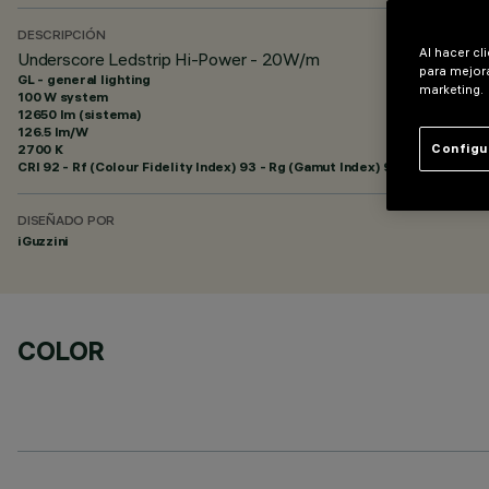
DESCRIPCIÓN
Al hacer cl
Underscore Ledstrip Hi-Power - 20W/m
para mejora
GL - general lighting
marketing.
100 W system
12650 lm (sistema)
126.5 lm/W
2700 K
Configu
CRI
92
- Rf (Colour Fidelity Index) 93 - Rg (Gamut Index) 99
DISEÑADO POR
iGuzzini
COLOR