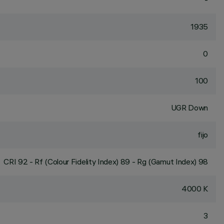
1935
0
100
UGR Down
fijo
CRI
92
- Rf (Colour Fidelity Index) 89 - Rg (Gamut Index) 98
4000 K
3