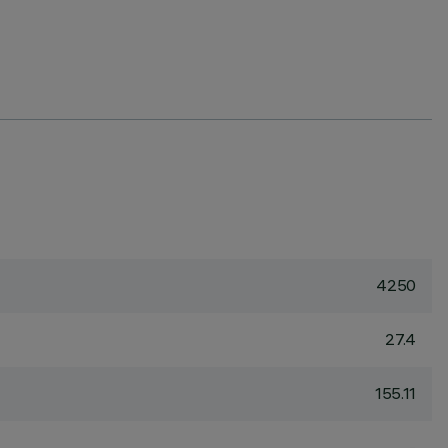
4250
27.4
155.11
-