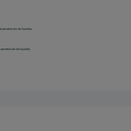
la penetración de líquidos.
 penetración de líquidos.