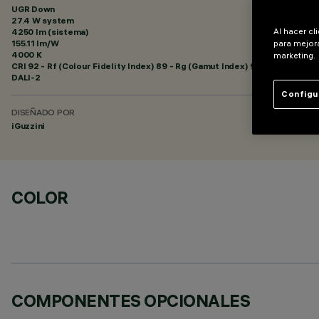
UGR Down
27.4 W system
Al hacer cl
4250 lm (sistema)
155.11 lm/W
para mejora
4000 K
marketing.
CRI
92
- Rf (Colour Fidelity Index) 89 - Rg (Gamut Index) 98
DALI-2
Configu
DISEÑADO POR
iGuzzini
COLOR
COMPONENTES OPCIONALES