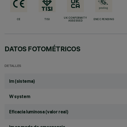
UK CONFORMITY
CE
TISI
ENEC PENDING
ASSESSED
DATOS FOTOMÉTRICOS
DETALLES
lm (sistema)
W system
Eficacia luminosa (valor real)