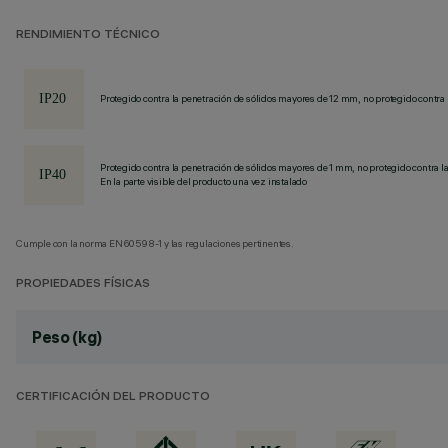
RENDIMIENTO TÉCNICO
Protegido contra la penetración de sólidos mayores de 12 mm, no protegido contra 
Protegido contra la penetración de sólidos mayores de 1 mm, no protegido contra la
En la parte visible del producto una vez instalado
Cumple con la norma EN60598-1 y las regulaciones pertinentes.
PROPIEDADES FÍSICAS
Peso (kg)
CERTIFICACIÓN DEL PRODUCTO