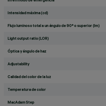
lm en modo de emergencia
Intensidad máxima (cd)
Flujo luminoso total a un ángulo de 90° o superior (lm)
Light output ratio (LOR)
Óptica y ángulo de haz
Adjustability
Calidad del color de la luz
Temperatura de color
MacAdam Step