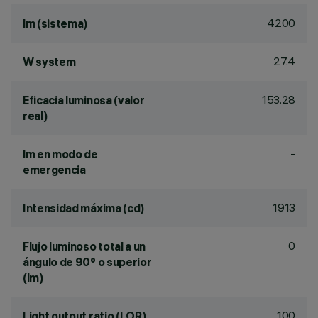
4200
lm (sistema)
27.4
W system
153.28
Eficacia luminosa (valor
real)
-
lm en modo de
emergencia
1913
Intensidad máxima (cd)
0
Flujo luminoso total a un
ángulo de 90° o superior
(lm)
100
Light output ratio (LOR)