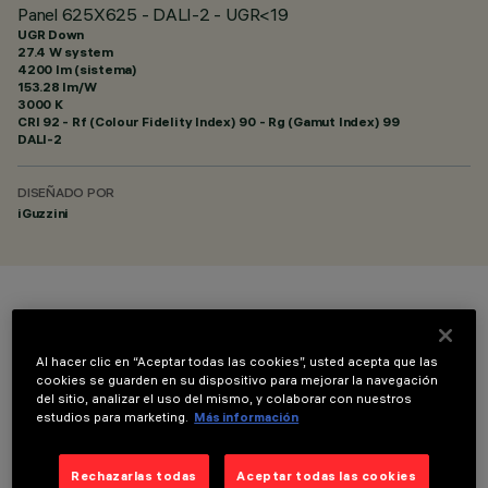
Panel 625X625 - DALI-2 - UGR<19
UGR Down
27.4 W system
4200 lm (sistema)
153.28 lm/W
3000 K
CRI
92
- Rf (Colour Fidelity Index) 90 - Rg (Gamut Index) 99
DALI-2
DISEÑADO POR
iGuzzini
COLOR
Al hacer clic en “Aceptar todas las cookies”, usted acepta que las
cookies se guarden en su dispositivo para mejorar la navegación
del sitio, analizar el uso del mismo, y colaborar con nuestros
estudios para marketing.
Más información
COMPONENTES OPCIONALES
Rechazarlas todas
Aceptar todas las cookies