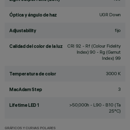
UGR Down
Óptica y ángulo de haz
fijo
Adjustability
CRI
92
- Rf (Colour Fidelity
Calidad del color de la luz
Index) 90 - Rg (Gamut
Index) 99
3000 K
Temperatura de color
3
MacAdam Step
>50,000h - L90 - B10 (Ta
Lifetime LED 1
25°C)
GRÁFICOS Y CURVAS POLARES