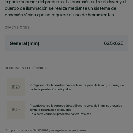
la parte superior del producto. La conexión entre el driver y el
cuerpo de iluminación se realiza mediante un sistema de
conexión rápida que no requiere el uso de herramientas.
DIMENSIONES
625x625
General (mm)
RENDIMIENTO TÉCNICO
Protegido contra la penetración de sólidos mayores de 12 mm, no protegido
contra la penetración de líquidos.
Protegido contra la penetración de sólidos mayores de 1 mm, no protegido
contra la penetración de líquidos.
En la parte visible del producto una vez instalado
Cumple con la norma EN60598-1 y las regulaciones pertinentes.