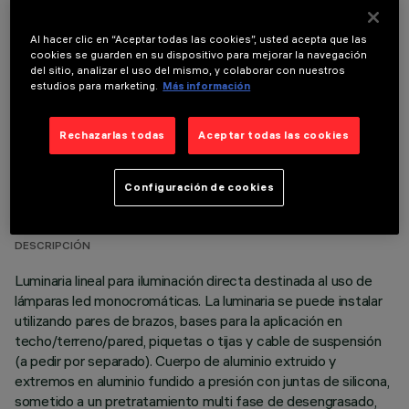
COMPONENTES OPCIONALES
Al hacer clic en “Aceptar todas las cookies”, usted acepta que las
cookies se guarden en su dispositivo para mejorar la navegación
del sitio, analizar el uso del mismo, y colaborar con nuestros
estudios para marketing.
Más información
Rechazarlas todas
Aceptar todas las cookies
DATOS TÉCNICOS
Configuración de cookies
ÚLTIMA ACTUALIZACIÓN: 06/08/2026
DESCRIPCIÓN
Luminaria lineal para iluminación directa destinada al uso de
lámparas led monocromáticas. La luminaria se puede instalar
utilizando pares de brazos, bases para la aplicación en
techo/terreno/pared, piquetas o tijas y cable de suspensión
(a pedir por separado). Cuerpo de aluminio extruido y
extremos en aluminio fundido a presión con juntas de silicona,
sometido a un pretratamiento multi fase de desengrasado,