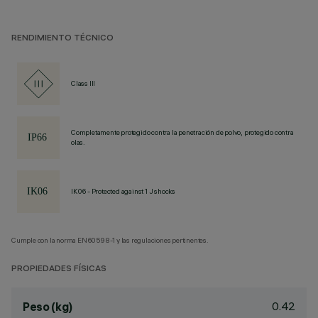
RENDIMIENTO TÉCNICO
Class III
Completamente protegido contra la penetración de polvo, protegido contra
olas.
IK06 - Protected against 1 J shocks
Cumple con la norma EN60598-1 y las regulaciones pertinentes.
PROPIEDADES FÍSICAS
0.42
Peso (kg)