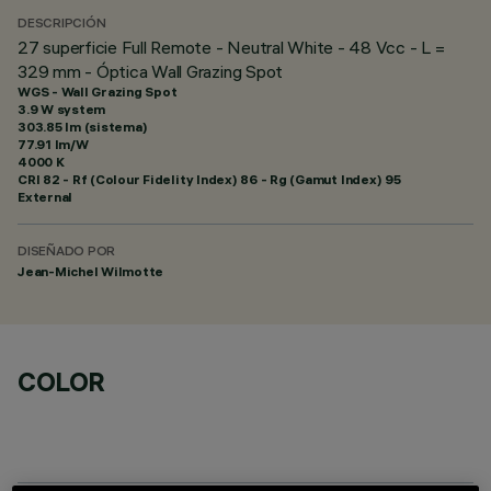
DESCRIPCIÓN
27 superficie Full Remote - Neutral White - 48 Vcc - L =
329 mm - Óptica Wall Grazing Spot
WGS - Wall Grazing Spot
3.9 W system
303.85 lm (sistema)
77.91 lm/W
4000 K
CRI
82
- Rf (Colour Fidelity Index) 86 - Rg (Gamut Index) 95
External
DISEÑADO POR
Jean-Michel Wilmotte
COLOR