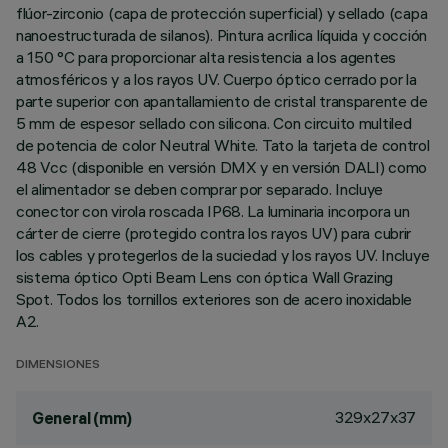
flúor-zirconio (capa de protección superficial) y sellado (capa
nanoestructurada de silanos). Pintura acrílica líquida y cocción
a 150 °C para proporcionar alta resistencia a los agentes
atmosféricos y a los rayos UV. Cuerpo óptico cerrado por la
parte superior con apantallamiento de cristal transparente de
5 mm de espesor sellado con silicona. Con circuito multiled
de potencia de color Neutral White. Tato la tarjeta de control
48 Vcc (disponible en versión DMX y en versión DALI) como
el alimentador se deben comprar por separado. Incluye
conector con virola roscada IP68. La luminaria incorpora un
cárter de cierre (protegido contra los rayos UV) para cubrir
los cables y protegerlos de la suciedad y los rayos UV. Incluye
sistema óptico Opti Beam Lens con óptica Wall Grazing
Spot. Todos los tornillos exteriores son de acero inoxidable
A2.
DIMENSIONES
329x27x37
General (mm)