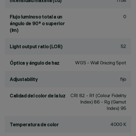
1158
Intensidad máxima (cd)
0
Flujo luminoso total a un
ángulo de 90° o superior
(lm)
52
Light output ratio (LOR)
WGS - Wall Grazing Spot
Óptica y ángulo de haz
fijo
Adjustability
CRI
82
- Rf (Colour Fidelity
Calidad del color de la luz
Index) 86 - Rg (Gamut
Index) 95
4000 K
Temperatura de color