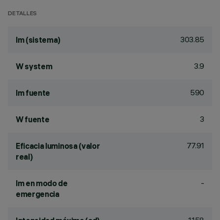
DETALLES
303.85
lm (sistema)
3.9
W system
590
lm fuente
3
W fuente
77.91
Eficacia luminosa (valor
real)
-
lm en modo de
emergencia