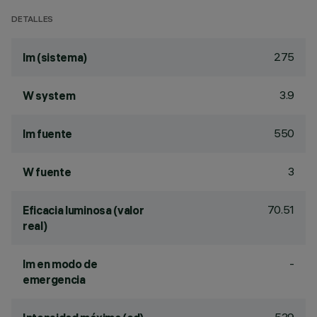
DETALLES
275
lm (sistema)
3.9
W system
550
lm fuente
3
W fuente
70.51
Eficacia luminosa (valor
real)
-
lm en modo de
emergencia