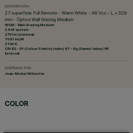
DESCRIPCIÓN
27 superficie Full Remote - Warm White - 48 Vcc - L = 329
mm - Óptica Wall Grazing Medium
WGM - Wall Grazing Medium
3.9 W system
275 lm (sistema)
70.51 lm/W
2700 K
CRI
82
- Rf (Colour Fidelity Index) 87 - Rg (Gamut Index) 95
External
DISEÑADO POR
Jean-Michel Wilmotte
COLOR