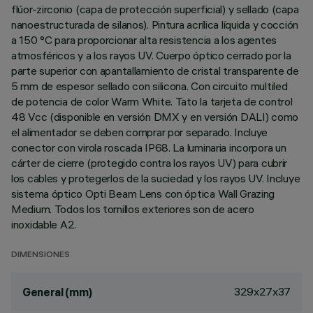
flúor-zirconio (capa de protección superficial) y sellado (capa
nanoestructurada de silanos). Pintura acrílica líquida y cocción
a 150 °C para proporcionar alta resistencia a los agentes
atmosféricos y a los rayos UV. Cuerpo óptico cerrado por la
parte superior con apantallamiento de cristal transparente de
5 mm de espesor sellado con silicona. Con circuito multiled
de potencia de color Warm White. Tato la tarjeta de control
48 Vcc (disponible en versión DMX y en versión DALI) como
el alimentador se deben comprar por separado. Incluye
conector con virola roscada IP68. La luminaria incorpora un
cárter de cierre (protegido contra los rayos UV) para cubrir
los cables y protegerlos de la suciedad y los rayos UV. Incluye
sistema óptico Opti Beam Lens con óptica Wall Grazing
Medium. Todos los tornillos exteriores son de acero
inoxidable A2.
DIMENSIONES
329x27x37
General (mm)