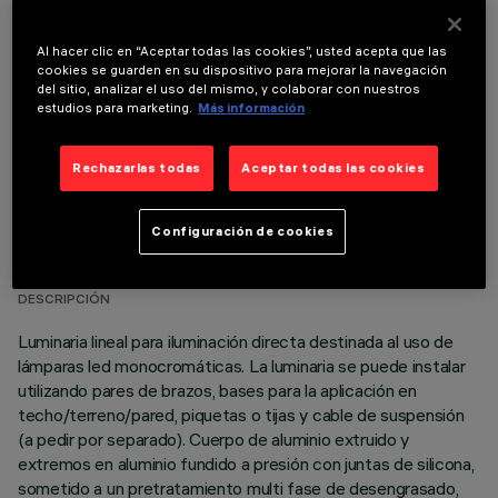
COMPONENTES OPCIONALES
Al hacer clic en “Aceptar todas las cookies”, usted acepta que las
cookies se guarden en su dispositivo para mejorar la navegación
del sitio, analizar el uso del mismo, y colaborar con nuestros
estudios para marketing.
Más información
Rechazarlas todas
Aceptar todas las cookies
DATOS TÉCNICOS
Configuración de cookies
ÚLTIMA ACTUALIZACIÓN: 06/08/2026
DESCRIPCIÓN
Luminaria lineal para iluminación directa destinada al uso de
lámparas led monocromáticas. La luminaria se puede instalar
utilizando pares de brazos, bases para la aplicación en
techo/terreno/pared, piquetas o tijas y cable de suspensión
(a pedir por separado). Cuerpo de aluminio extruido y
extremos en aluminio fundido a presión con juntas de silicona,
sometido a un pretratamiento multi fase de desengrasado,