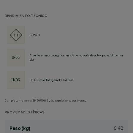
RENDIMIENTO TÉCNICO
Class III
Completamente protegido contra la penetración de polvo, protegido contra
olas.
IK06 - Protected against 1 J shocks
Cumple con la norma EN60598-1 y las regulaciones pertinentes.
PROPIEDADES FÍSICAS
0.42
Peso (kg)