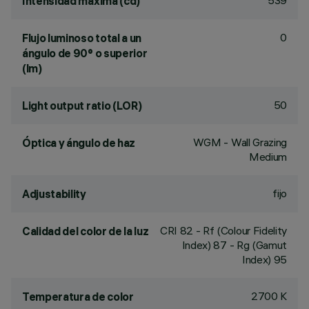
539
Intensidad máxima (cd)
0
Flujo luminoso total a un
ángulo de 90° o superior
(lm)
50
Light output ratio (LOR)
WGM - Wall Grazing
Óptica y ángulo de haz
Medium
fijo
Adjustability
CRI
82
- Rf (Colour Fidelity
Calidad del color de la luz
Index) 87 - Rg (Gamut
Index) 95
2700 K
Temperatura de color