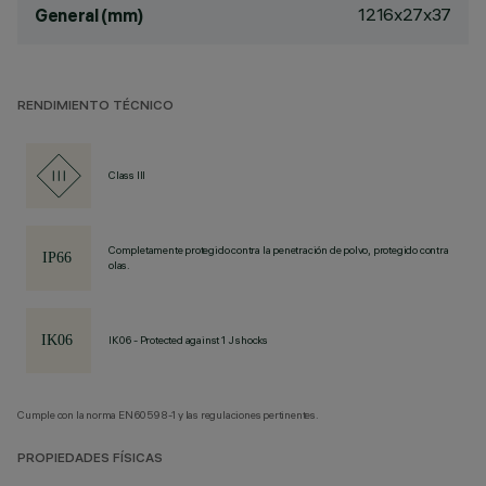
1216x27x37
General (mm)
RENDIMIENTO TÉCNICO
Class III
Completamente protegido contra la penetración de polvo, protegido contra
olas.
IK06 - Protected against 1 J shocks
Cumple con la norma EN60598-1 y las regulaciones pertinentes.
PROPIEDADES FÍSICAS