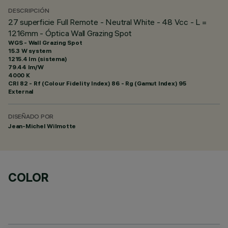
DESCRIPCIÓN
27 superficie Full Remote - Neutral White - 48 Vcc - L =
1216mm - Óptica Wall Grazing Spot
WGS - Wall Grazing Spot
15.3 W system
1215.4 lm (sistema)
79.44 lm/W
4000 K
CRI
82
- Rf (Colour Fidelity Index) 86 - Rg (Gamut Index) 95
External
DISEÑADO POR
Jean-Michel Wilmotte
COLOR