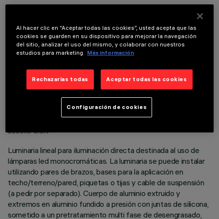
COMPONENTES OPCIONALES
Al hacer clic en “Aceptar todas las cookies”, usted acepta que las
cookies se guarden en su dispositivo para mejorar la navegación
del sitio, analizar el uso del mismo, y colaborar con nuestros
estudios para marketing.
Más información
Rechazarlas todas
Aceptar todas las cookies
DATOS TÉCNICOS
Configuración de cookies
ÚLTIMA ACTUALIZACIÓN: 06/08/2026
DESCRIPCIÓN
Luminaria lineal para iluminación directa destinada al uso de
lámparas led monocromáticas. La luminaria se puede instalar
utilizando pares de brazos, bases para la aplicación en
techo/terreno/pared, piquetas o tijas y cable de suspensión
(a pedir por separado). Cuerpo de aluminio extruido y
extremos en aluminio fundido a presión con juntas de silicona,
sometido a un pretratamiento multi fase de desengrasado,