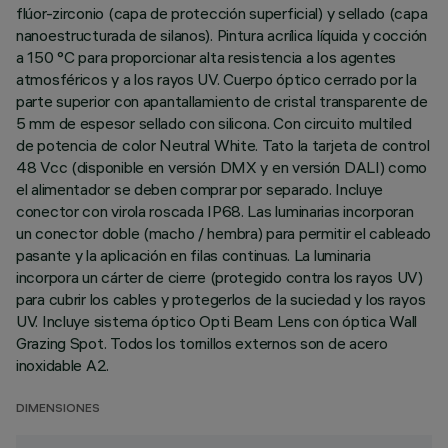
flúor-zirconio (capa de protección superficial) y sellado (capa
nanoestructurada de silanos). Pintura acrílica líquida y cocción
a 150 °C para proporcionar alta resistencia a los agentes
atmosféricos y a los rayos UV. Cuerpo óptico cerrado por la
parte superior con apantallamiento de cristal transparente de
5 mm de espesor sellado con silicona. Con circuito multiled
de potencia de color Neutral White. Tato la tarjeta de control
48 Vcc (disponible en versión DMX y en versión DALI) como
el alimentador se deben comprar por separado. Incluye
conector con virola roscada IP68. Las luminarias incorporan
un conector doble (macho / hembra) para permitir el cableado
pasante y la aplicación en filas continuas. La luminaria
incorpora un cárter de cierre (protegido contra los rayos UV)
para cubrir los cables y protegerlos de la suciedad y los rayos
UV. Incluye sistema óptico Opti Beam Lens con óptica Wall
Grazing Spot. Todos los tornillos externos son de acero
inoxidable A2.
DIMENSIONES