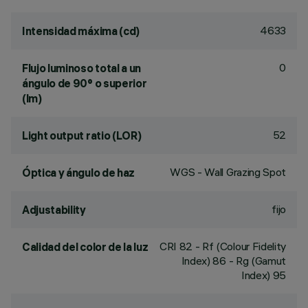
4633
Intensidad máxima (cd)
0
Flujo luminoso total a un
ángulo de 90° o superior
(lm)
52
Light output ratio (LOR)
WGS - Wall Grazing Spot
Óptica y ángulo de haz
fijo
Adjustability
CRI
82
- Rf (Colour Fidelity
Calidad del color de la luz
Index) 86 - Rg (Gamut
Index) 95