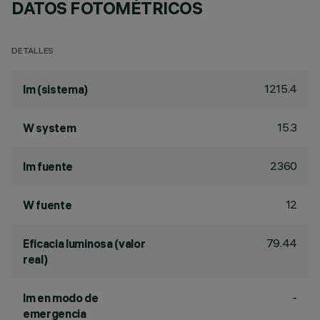
DATOS FOTOMÉTRICOS
DETALLES
1215.4
lm (sistema)
15.3
W system
2360
lm fuente
12
W fuente
79.44
Eficacia luminosa (valor
real)
-
lm en modo de
emergencia