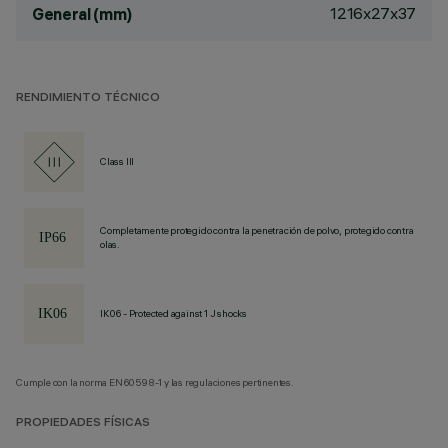
1216x27x37
General (mm)
RENDIMIENTO TÉCNICO
Class III
Completamente protegido contra la penetración de polvo, protegido contra
olas.
IK06 - Protected against 1 J shocks
Cumple con la norma EN60598-1 y las regulaciones pertinentes.
PROPIEDADES FÍSICAS