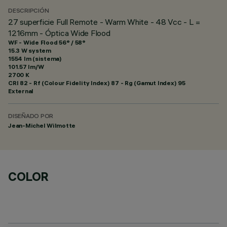
DESCRIPCIÓN
27 superficie Full Remote - Warm White - 48 Vcc - L =
1216mm - Óptica Wide Flood
WF - Wide Flood 56° / 58°
15.3 W system
1554 lm (sistema)
101.57 lm/W
2700 K
CRI
82
- Rf (Colour Fidelity Index) 87 - Rg (Gamut Index) 95
External
DISEÑADO POR
Jean-Michel Wilmotte
COLOR