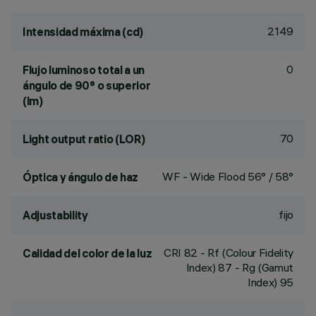
2149
Intensidad máxima (cd)
0
Flujo luminoso total a un
ángulo de 90° o superior
(lm)
70
Light output ratio (LOR)
WF - Wide Flood 56° / 58°
Óptica y ángulo de haz
fijo
Adjustability
CRI
82
- Rf (Colour Fidelity
Calidad del color de la luz
Index) 87 - Rg (Gamut
Index) 95