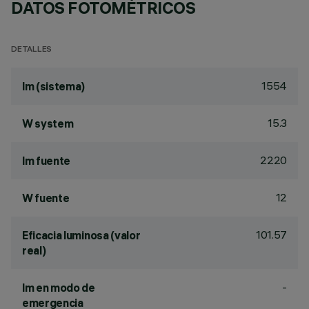
DATOS FOTOMÉTRICOS
DETALLES
1554
lm (sistema)
15.3
W system
2220
lm fuente
12
W fuente
101.57
Eficacia luminosa (valor
real)
-
lm en modo de
emergencia