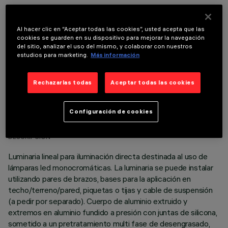
COMPONENTES OPCIONALES
Al hacer clic en “Aceptar todas las cookies”, usted acepta que las
cookies se guarden en su dispositivo para mejorar la navegación
del sitio, analizar el uso del mismo, y colaborar con nuestros
estudios para marketing.
Más información
Rechazarlas todas
Aceptar todas las cookies
DATOS TÉCNICOS
Configuración de cookies
ÚLTIMA ACTUALIZACIÓN: 06/08/2026
DESCRIPCIÓN
Luminaria lineal para iluminación directa destinada al uso de
lámparas led monocromáticas. La luminaria se puede instalar
utilizando pares de brazos, bases para la aplicación en
techo/terreno/pared, piquetas o tijas y cable de suspensión
(a pedir por separado). Cuerpo de aluminio extruido y
extremos en aluminio fundido a presión con juntas de silicona,
sometido a un pretratamiento multi fase de desengrasado,