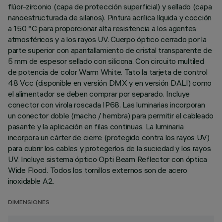
flúor-zirconio (capa de protección superficial) y sellado (capa
nanoestructurada de silanos). Pintura acrílica líquida y cocción
a 150 °C para proporcionar alta resistencia a los agentes
atmosféricos y a los rayos UV. Cuerpo óptico cerrado por la
parte superior con apantallamiento de cristal transparente de
5 mm de espesor sellado con silicona. Con circuito multiled
de potencia de color Warm White. Tato la tarjeta de control
48 Vcc (disponible en versión DMX y en versión DALI) como
el alimentador se deben comprar por separado. Incluye
conector con virola roscada IP68. Las luminarias incorporan
un conector doble (macho / hembra) para permitir el cableado
pasante y la aplicación en filas continuas. La luminaria
incorpora un cárter de cierre (protegido contra los rayos UV)
para cubrir los cables y protegerlos de la suciedad y los rayos
UV. Incluye sistema óptico Opti Beam Reflector con óptica
Wide Flood. Todos los tornillos externos son de acero
inoxidable A2.
DIMENSIONES