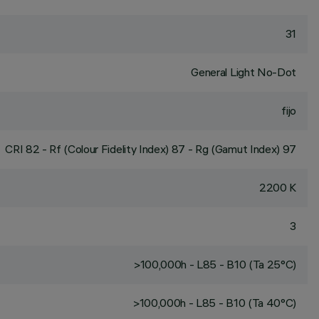
31
General Light No-Dot
fijo
CRI
82
- Rf (Colour Fidelity Index) 87 - Rg (Gamut Index) 97
2200 K
3
>100,000h - L85 - B10 (Ta 25°C)
>100,000h - L85 - B10 (Ta 40°C)