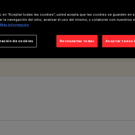
m - Óptica General Light No Dot
ic en “Aceptar todas las cookies”, usted acepta que las cookies se guarden en s
r la navegación del sitio, analizar el uso del mismo, y colaborar con nuestros 
Más información
ración de cookies
Rechazarlas todas
Aceptar todas 