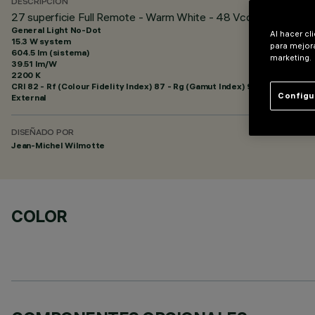
DESCRIPCIÓN
27 superficie Full Remote - Warm White - 48 Vcc - L = 1216m
General Light No-Dot
Al hacer cl
15.3 W system
para mejora
604.5 lm (sistema)
marketing.
39.51 lm/W
2200 K
CRI
82
- Rf (Colour Fidelity Index) 87 - Rg (Gamut Index) 97
Configu
External
DISEÑADO POR
Jean-Michel Wilmotte
COLOR