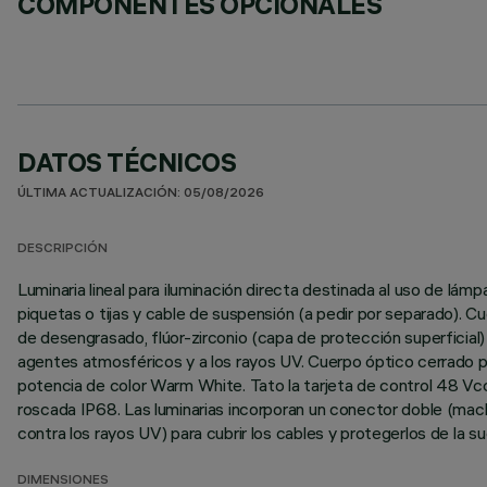
COMPONENTES OPCIONALES
DATOS TÉCNICOS
ÚLTIMA ACTUALIZACIÓN: 05/08/2026
DESCRIPCIÓN
Luminaria lineal para iluminación directa destinada al uso de lám
piquetas o tijas y cable de suspensión (a pedir por separado). C
de desengrasado, flúor-zirconio (capa de protección superficial) y
agentes atmosféricos y a los rayos UV. Cuerpo óptico cerrado po
potencia de color Warm White. Tato la tarjeta de control 48 Vc
roscada IP68. Las luminarias incorporan un conector doble (macho 
contra los rayos UV) para cubrir los cables y protegerlos de la 
DIMENSIONES