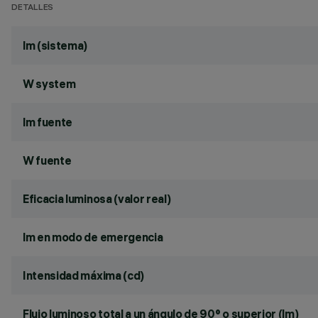
DETALLES
lm (sistema)
W system
lm fuente
W fuente
Eficacia luminosa (valor real)
lm en modo de emergencia
Intensidad máxima (cd)
Flujo luminoso total a un ángulo de 90° o superior (lm)