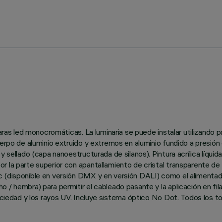
paras led monocromáticas. La luminaria se puede instalar utilizando 
uerpo de aluminio extruido y extremos en aluminio fundido a presión
 sellado (capa nanoestructurada de silanos). Pintura acrílica líquid
r la parte superior con apantallamiento de cristal transparente de 
c (disponible en versión DMX y en versión DALI) como el alimentad
/ hembra) para permitir el cableado pasante y la aplicación en fila
suciedad y los rayos UV. Incluye sistema óptico No Dot. Todos los to