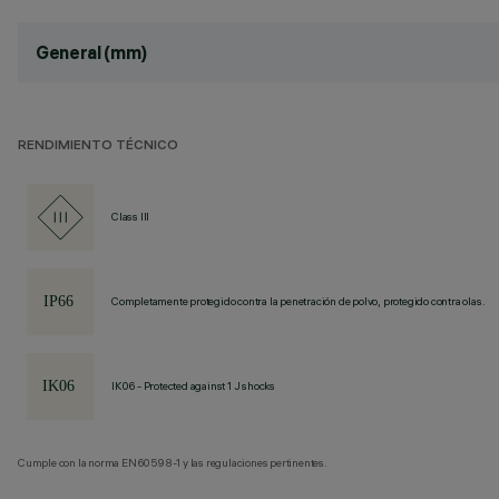
General (mm)
RENDIMIENTO TÉCNICO
Class III
Completamente protegido contra la penetración de polvo, protegido contra olas.
IK06 - Protected against 1 J shocks
Cumple con la norma EN60598-1 y las regulaciones pertinentes.