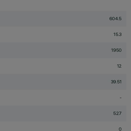
604.5
15.3
1950
12
39.51
-
527
0