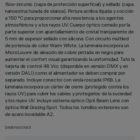
flúor-zirconio (capa de protección superficial) y sellado (capa
nanoestructurada de silanos). Pintura acrílica líquida y cocción
a 150 °C para proporcionar alta resistencia a los agentes
atmosféricos y a los rayos UV. Cuerpo óptico cerrado por la
parte superior con apantallamiento de cristal transparente de
5 mm de espesor sellado con silicona. Con circuito multiled
de potencia de color Warm White. La luminaria incorpora un
MicroLouvre de aleación de cobre pintada en negro para
aumentar el confort visual garantizando la uniformidad. Tato la
tarjeta de control 48 Vcc (disponible en versión DMX y en
versión DALI) como el alimentador se deben comprar por
separado. Incluye conector con virola roscada IP68. La
luminaria incorpora un cárter de cierre (protegido contra los
rayos UV) para cubrir los cables y protegerlos de la suciedad
y los rayos UV. Incluye sistema óptico Opti Beam Lens con
óptica Wall Grazing Spot. Todos los tornillos exteriores son
de acero inoxidable A2.
DIMENSIONES