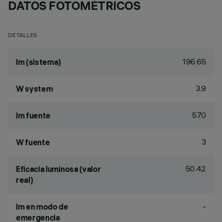
DATOS FOTOMÉTRICOS
DETALLES
196.65
lm (sistema)
3.9
W system
570
lm fuente
3
W fuente
50.42
Eficacia luminosa (valor
real)
-
lm en modo de
emergencia