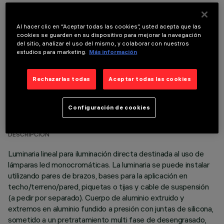
COMPONENTES OPCIONALES
Al hacer clic en “Aceptar todas las cookies”, usted acepta que las
cookies se guarden en su dispositivo para mejorar la navegación
del sitio, analizar el uso del mismo, y colaborar con nuestros
estudios para marketing.
Más información
Rechazarlas todas
Aceptar todas las cookies
DATOS TÉCNICOS
Configuración de cookies
ÚLTIMA ACTUALIZACIÓN: 05/08/2026
DESCRIPCIÓN
Luminaria lineal para iluminación directa destinada al uso de
lámparas led monocromáticas. La luminaria se puede instalar
utilizando pares de brazos, bases para la aplicación en
techo/terreno/pared, piquetas o tijas y cable de suspensión
(a pedir por separado). Cuerpo de aluminio extruido y
extremos en aluminio fundido a presión con juntas de silicona,
sometido a un pretratamiento multi fase de desengrasado,