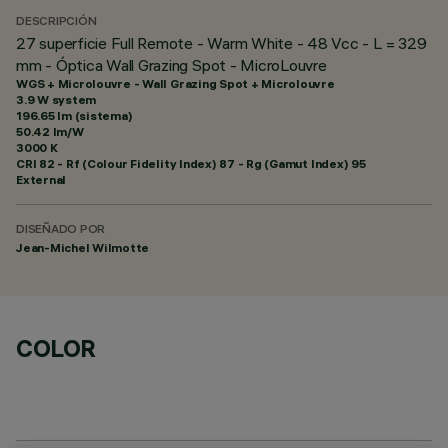
DESCRIPCIÓN
27 superficie Full Remote - Warm White - 48 Vcc - L = 329
mm - Óptica Wall Grazing Spot - MicroLouvre
WGS + Microlouvre - Wall Grazing Spot + Microlouvre
3.9 W system
196.65 lm (sistema)
50.42 lm/W
3000 K
CRI
82
- Rf (Colour Fidelity Index) 87 - Rg (Gamut Index) 95
External
DISEÑADO POR
Jean-Michel Wilmotte
COLOR