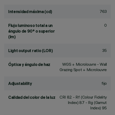
763
Intensidad máxima (cd)
0
Flujo luminoso total a un
ángulo de 90° o superior
(lm)
35
Light output ratio (LOR)
WGS + Microlouvre - Wall
Óptica y ángulo de haz
Grazing Spot + Microlouvre
fijo
Adjustability
CRI
82
- Rf (Colour Fidelity
Calidad del color de la luz
Index) 87 - Rg (Gamut
Index) 95