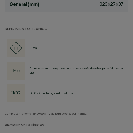
329x27x37
General (mm)
RENDIMIENTO TÉCNICO
Class III
Completamente protegido contra la penetración de polvo, protegido contra
olas.
IK06 - Protected against 1 J shocks
Cumple con la norma EN60598-1 y las regulaciones pertinentes.
PROPIEDADES FÍSICAS