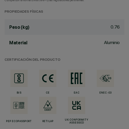
Cumple con la norma EN60598-1 y las regulaciones pertinentes.
PROPIEDADES FÍSICAS
0.76
Peso (kg)
Aluminio
Material
CERTIFICACIÓN DEL PRODUCTO
BIS
CE
EAC
ENEC-03
UK CONFORMITY
PEP ECOPASSPORT
RETILAP
ASSESSED