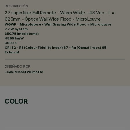
DESCRIPCIÓN
27 superficie Full Remote - Warm White - 48 Vcc - L =
625mm - Óptica Wall Wide Flood - MicroLouvre
WGWF + Microlouvre - Wall Grazing Wide Flood + Microlouvre
7.7 W system
350.75 lm (sistema)
45.55 lm/W
3000 K
CRI
82
- Rf (Colour Fidelity Index) 87 - Rg (Gamut Index) 95
External
DISEÑADO POR
Jean-Michel Wilmotte
COLOR