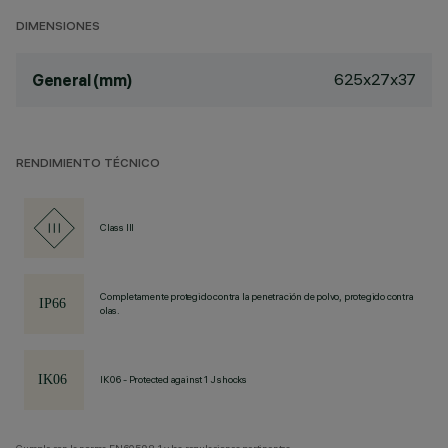
DIMENSIONES
625x27x37
General (mm)
RENDIMIENTO TÉCNICO
Class III
Completamente protegido contra la penetración de polvo, protegido contra
olas.
IK06 - Protected against 1 J shocks