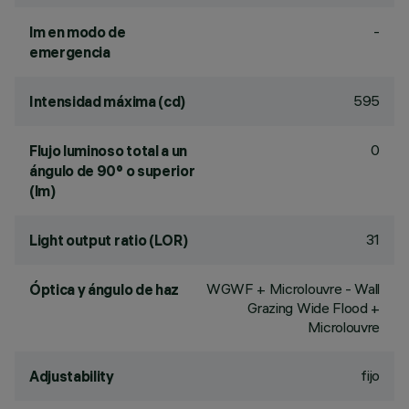
-
lm en modo de
emergencia
595
Intensidad máxima (cd)
0
Flujo luminoso total a un
ángulo de 90° o superior
(lm)
31
Light output ratio (LOR)
WGWF + Microlouvre - Wall
Óptica y ángulo de haz
Grazing Wide Flood +
Microlouvre
fijo
Adjustability