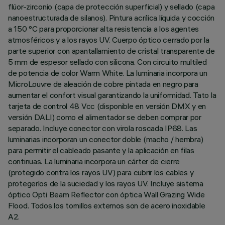
flúor-zirconio (capa de protección superficial) y sellado (capa
nanoestructurada de silanos). Pintura acrílica líquida y cocción
a 150 °C para proporcionar alta resistencia a los agentes
atmosféricos y a los rayos UV. Cuerpo óptico cerrado por la
parte superior con apantallamiento de cristal transparente de
5 mm de espesor sellado con silicona. Con circuito multiled
de potencia de color Warm White. La luminaria incorpora un
MicroLouvre de aleación de cobre pintada en negro para
aumentar el confort visual garantizando la uniformidad. Tato la
tarjeta de control 48 Vcc (disponible en versión DMX y en
versión DALI) como el alimentador se deben comprar por
separado. Incluye conector con virola roscada IP68. Las
luminarias incorporan un conector doble (macho / hembra)
para permitir el cableado pasante y la aplicación en filas
continuas. La luminaria incorpora un cárter de cierre
(protegido contra los rayos UV) para cubrir los cables y
protegerlos de la suciedad y los rayos UV. Incluye sistema
óptico Opti Beam Reflector con óptica Wall Grazing Wide
Flood. Todos los tornillos externos son de acero inoxidable
A2.