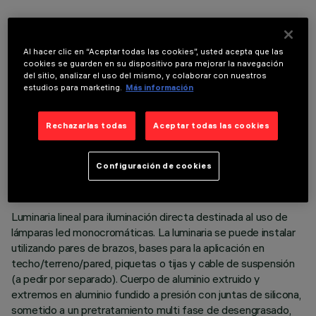
COMPONENTES OPCIONALES
Al hacer clic en “Aceptar todas las cookies”, usted acepta que las
cookies se guarden en su dispositivo para mejorar la navegación
del sitio, analizar el uso del mismo, y colaborar con nuestros
estudios para marketing.
Más información
Rechazarlas todas
Aceptar todas las cookies
DATOS TÉCNICOS
ÚLTIMA ACTUALIZACIÓN: 06/08/2026
Configuración de cookies
DESCRIPCIÓN
Luminaria lineal para iluminación directa destinada al uso de
lámparas led monocromáticas. La luminaria se puede instalar
utilizando pares de brazos, bases para la aplicación en
techo/terreno/pared, piquetas o tijas y cable de suspensión
(a pedir por separado). Cuerpo de aluminio extruido y
extremos en aluminio fundido a presión con juntas de silicona,
sometido a un pretratamiento multi fase de desengrasado,