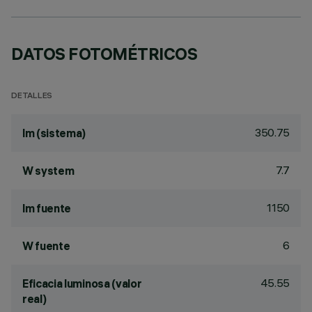
DATOS FOTOMÉTRICOS
DETALLES
350.75
lm (sistema)
7.7
W system
1150
lm fuente
6
W fuente
45.55
Eficacia luminosa (valor
real)