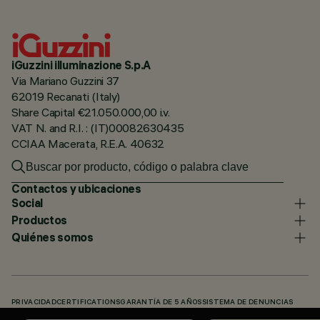
iGuzzini illuminazione S.p.A
Via Mariano Guzzini 37
62019 Recanati (Italy)
Share Capital €21.050.000,00 i.v.
VAT N. and R.I. : (IT)00082630435
CCIAA Macerata, R.E.A. 40632
Contactos y ubicaciones
Social
Productos
Quiénes somos
PRIVACIDAD
CERTIFICATIONS
GARANTÍA DE 5 AÑOS
SISTEMA DE DENUNCIAS
POLÍTICA DE COOKIES
ACCESSIBILITY STATEMENT
NUESTROS CÓDIGOS