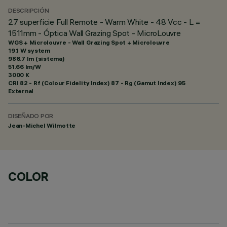
DESCRIPCIÓN
27 superficie Full Remote - Warm White - 48 Vcc - L =
1511mm - Óptica Wall Grazing Spot - MicroLouvre
WGS + Microlouvre - Wall Grazing Spot + Microlouvre
19.1 W system
986.7 lm (sistema)
51.66 lm/W
3000 K
CRI
82
- Rf (Colour Fidelity Index) 87 - Rg (Gamut Index) 95
External
DISEÑADO POR
Jean-Michel Wilmotte
COLOR