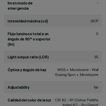
-
lm en modo de
emergencia
3831
Intensidad máxima (cd)
0
Flujo luminoso total a un
ángulo de 90° o superior
(lm)
35
Light output ratio (LOR)
WGS + Microlouvre - Wall
Óptica y ángulo de haz
Grazing Spot + Microlouvre
fijo
Adjustability
CRI
82
- Rf (Colour Fidelity
Calidad del color de la luz
Index) 87 - Rg (Gamut