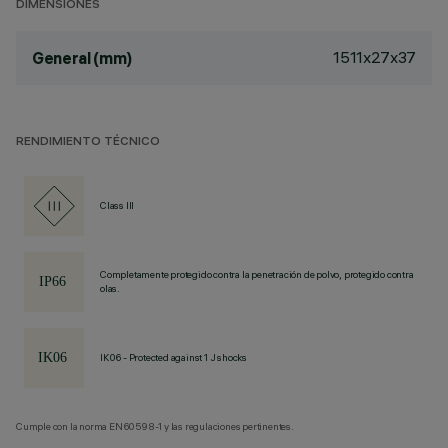
DIMENSIONES
1511x27x37
General (mm)
RENDIMIENTO TÉCNICO
Class III
Completamente protegido contra la penetración de polvo, protegido contra
olas.
IK06 - Protected against 1 J shocks
Cumple con la norma EN60598-1 y las regulaciones pertinentes.