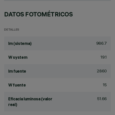
DATOS FOTOMÉTRICOS
DETALLES
986.7
lm (sistema)
19.1
W system
2860
lm fuente
15
W fuente
51.66
Eficacia luminosa (valor
real)