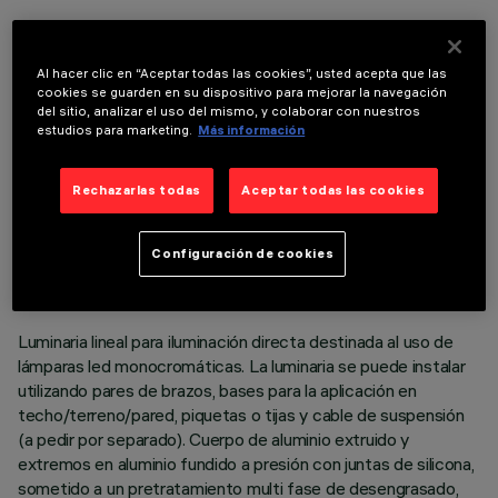
COMPONENTES OPCIONALES
Al hacer clic en “Aceptar todas las cookies”, usted acepta que las
cookies se guarden en su dispositivo para mejorar la navegación
del sitio, analizar el uso del mismo, y colaborar con nuestros
estudios para marketing.
Más información
Rechazarlas todas
Aceptar todas las cookies
DATOS TÉCNICOS
ÚLTIMA ACTUALIZACIÓN: 06/08/2026
Configuración de cookies
DESCRIPCIÓN
Luminaria lineal para iluminación directa destinada al uso de
lámparas led monocromáticas. La luminaria se puede instalar
utilizando pares de brazos, bases para la aplicación en
techo/terreno/pared, piquetas o tijas y cable de suspensión
(a pedir por separado). Cuerpo de aluminio extruido y
extremos en aluminio fundido a presión con juntas de silicona,
sometido a un pretratamiento multi fase de desengrasado,