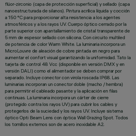
flúor-zirconio (capa de protección superficial) y sellado (capa
nanoestructurada de silanos). Pintura acrílica líquida y cocción
a 150 °C para proporcionar alta resistencia a los agentes
atmosféricos y a los rayos UV. Cuerpo óptico cerrado por la
parte superior con apantallamiento de cristal transparente de
5 mm de espesor sellado con silicona. Con circuito multiled
de potencia de color Warm White. La luminaria incorpora un
MicroLouvre de aleación de cobre pintada en negro para
aumentar el confort visual garantizando la uniformidad. Tato la
tarjeta de control 48 Vcc (disponible en versión DMX y en
versión DALI) como el alimentador se deben comprar por
separado. Incluye conector con virola roscada IP68. Las
luminarias incorporan un conector doble (macho / hembra)
para permitir el cableado pasante y la aplicación en filas
continuas. La luminaria incorpora un cárter de cierre
(protegido contra los rayos UV) para cubrir los cables y
protegerlos de la suciedad y los rayos UV. Incluye sistema
óptico Opti Beam Lens con óptica Wall Grazing Spot. Todos
los tornillos externos son de acero inoxidable A2.