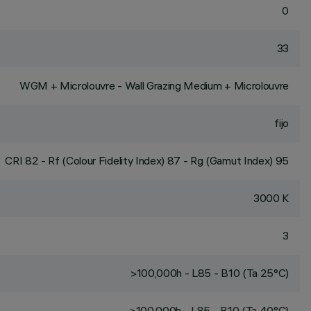
0
33
WGM + Microlouvre - Wall Grazing Medium + Microlouvre
fijo
CRI
82
- Rf (Colour Fidelity Index) 87 - Rg (Gamut Index) 95
3000 K
3
>100,000h - L85 - B10 (Ta 25°C)
>100,000h - L85 - B10 (Ta 40°C)