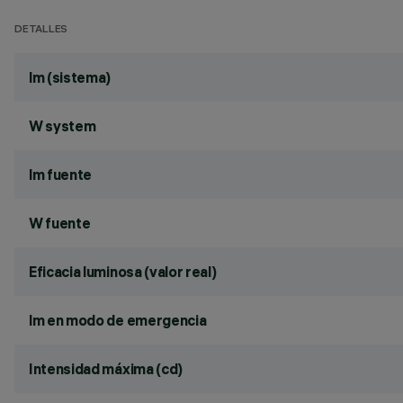
DETALLES
lm (sistema)
W system
lm fuente
W fuente
Eficacia luminosa (valor real)
lm en modo de emergencia
Intensidad máxima (cd)