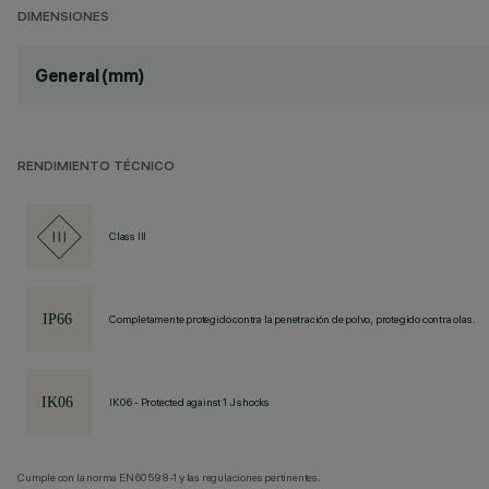
DIMENSIONES
General (mm)
RENDIMIENTO TÉCNICO
Class III
Completamente protegido contra la penetración de polvo, protegido contra olas.
IK06 - Protected against 1 J shocks
Cumple con la norma EN60598-1 y las regulaciones pertinentes.