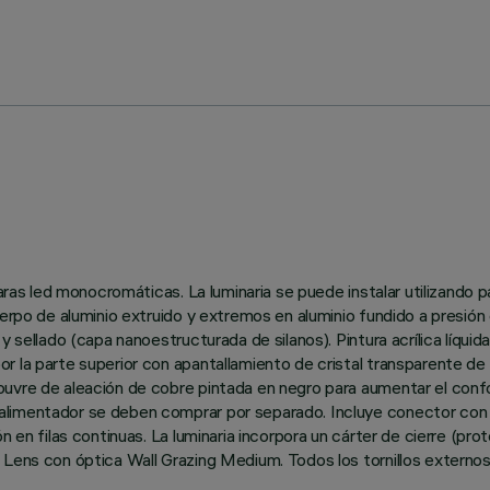
paras led monocromáticas. La luminaria se puede instalar utilizando 
uerpo de aluminio extruido y extremos en aluminio fundido a presión
 sellado (capa nanoestructurada de silanos). Pintura acrílica líquid
r la parte superior con apantallamiento de cristal transparente de 
vre de aleación de cobre pintada en negro para aumentar el confort
limentador se deben comprar por separado. Incluye conector con v
 en filas continuas. La luminaria incorpora un cárter de cierre (pro
 Lens con óptica Wall Grazing Medium. Todos los tornillos externos