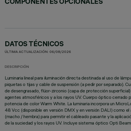
COMPONENTES OPCIONALES
DATOS TÉCNICOS
ÚLTIMA ACTUALIZACIÓN: 06/08/2026
DESCRIPCIÓN
Luminaria lineal para iluminación directa destinada al uso de lám
piquetas o tijas y cable de suspensión (a pedir por separado). C
de desengrasado, flúor-zirconio (capa de protección superficial) y
agentes atmosféricos y a los rayos UV. Cuerpo óptico cerrado po
potencia de color Warm White. La luminaria incorpora un MicroLou
48 Vcc (disponible en versión DMX y en versión DALI) como el a
(macho / hembra) para permitir el cableado pasante y la aplicación
de la suciedad y los rayos UV. Incluye sistema óptico Opti Beam