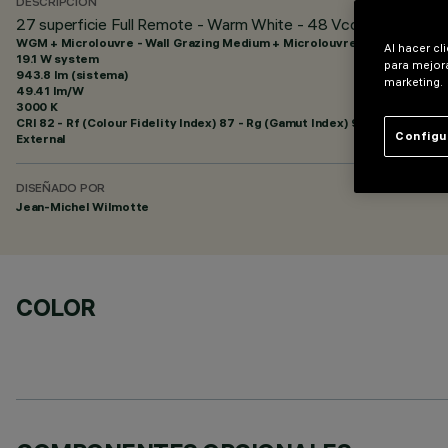
DESCRIPCIÓN
27 superficie Full Remote - Warm White - 48 Vcc - L = 1511m
WGM + Microlouvre - Wall Grazing Medium + Microlouvre
Al hacer cl
19.1 W system
para mejora
943.8 lm (sistema)
marketing.
49.41 lm/W
3000 K
CRI
82
- Rf (Colour Fidelity Index) 87 - Rg (Gamut Index) 95
Configu
External
DISEÑADO POR
Jean-Michel Wilmotte
COLOR