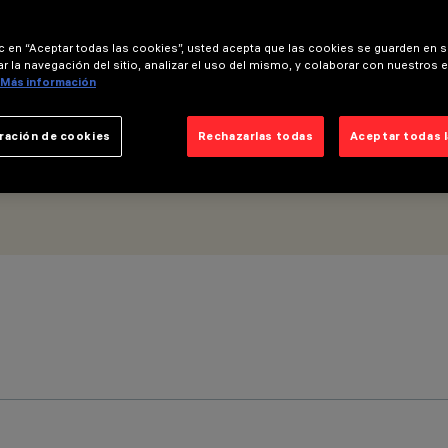
m - Óptica Wall Grazing Medium - MicroLouvre
ic en “Aceptar todas las cookies”, usted acepta que las cookies se guarden en s
r la navegación del sitio, analizar el uso del mismo, y colaborar con nuestros 
Más información
ración de cookies
Rechazarlas todas
Aceptar todas 