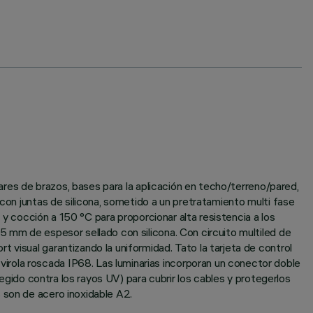
pares de brazos, bases para la aplicación en techo/terreno/pared,
 con juntas de silicona, sometido a un pretratamiento multi fase
a y cocción a 150 °C para proporcionar alta resistencia a los
5 mm de espesor sellado con silicona. Con circuito multiled de
 visual garantizando la uniformidad. Tato la tarjeta de control
irola roscada IP68. Las luminarias incorporan un conector doble
tegido contra los rayos UV) para cubrir los cables y protegerlos
 son de acero inoxidable A2.