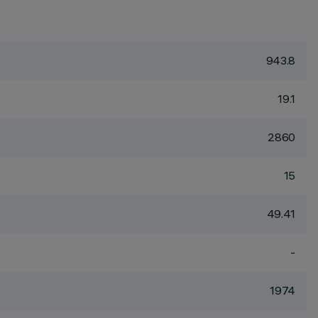
943.8
19.1
2860
15
49.41
-
1974