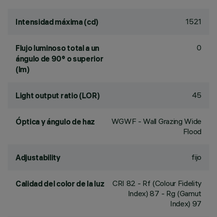
1521
Intensidad máxima (cd)
0
Flujo luminoso total a un
ángulo de 90° o superior
(lm)
45
Light output ratio (LOR)
WGWF - Wall Grazing Wide
Óptica y ángulo de haz
Flood
fijo
Adjustability
CRI
82
- Rf (Colour Fidelity
Calidad del color de la luz
Index) 87 - Rg (Gamut
Index) 97