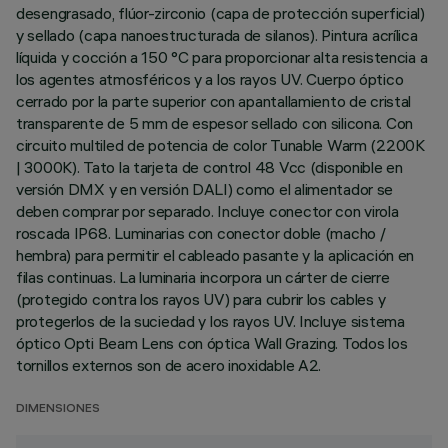
desengrasado, flúor-zirconio (capa de protección superficial)
y sellado (capa nanoestructurada de silanos). Pintura acrílica
líquida y cocción a 150 °C para proporcionar alta resistencia a
los agentes atmosféricos y a los rayos UV. Cuerpo óptico
cerrado por la parte superior con apantallamiento de cristal
transparente de 5 mm de espesor sellado con silicona. Con
circuito multiled de potencia de color Tunable Warm (2200K
| 3000K). Tato la tarjeta de control 48 Vcc (disponible en
versión DMX y en versión DALI) como el alimentador se
deben comprar por separado. Incluye conector con virola
roscada IP68. Luminarias con conector doble (macho /
hembra) para permitir el cableado pasante y la aplicación en
filas continuas. La luminaria incorpora un cárter de cierre
(protegido contra los rayos UV) para cubrir los cables y
protegerlos de la suciedad y los rayos UV. Incluye sistema
óptico Opti Beam Lens con óptica Wall Grazing. Todos los
tornillos externos son de acero inoxidable A2.
DIMENSIONES