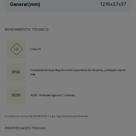
1216x27x37
General (mm)
RENDIMIENTO TÉCNICO
Class III
Completamente protegido contra la penetración de polvo, protegido contra
olas.
IK06 - Protected against 1 J shocks
Cumple con la norma EN60598-1 y las regulaciones pertinentes.
PROPIEDADES FÍSICAS