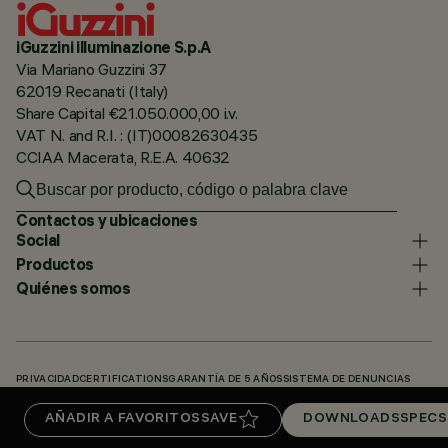
iGuzzini illuminazione S.p.A
Via Mariano Guzzini 37
62019 Recanati (Italy)
Share Capital €21.050.000,00 i.v.
VAT N. and R.I. : (IT)00082630435
CCIAA Macerata, R.E.A. 40632
Contactos y ubicaciones
Social
Productos
Quiénes somos
PRIVACIDAD
CERTIFICATIONS
GARANTÍA DE 5 AÑOS
SISTEMA DE DENUNCIAS
POLÍTICA DE COOKIES
ACCESSIBILITY STATEMENT
NUESTROS CÓDIGOS
AÑADIR A FAVORITOS
SAVE
DOWNLOADS
SPECS
KNOWLEDGE BASE (LOGIN REQUIRED)
DOWNLOADS