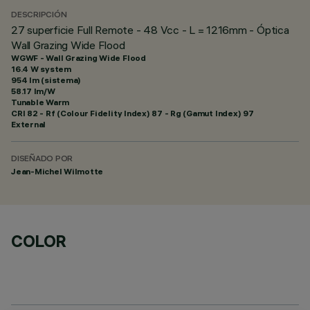
DESCRIPCIÓN
27 superficie Full Remote - 48 Vcc - L = 1216mm - Óptica
Wall Grazing Wide Flood
WGWF - Wall Grazing Wide Flood
16.4 W system
954 lm (sistema)
58.17 lm/W
Tunable Warm
CRI
82
- Rf (Colour Fidelity Index) 87 - Rg (Gamut Index) 97
External
DISEÑADO POR
Jean-Michel Wilmotte
COLOR