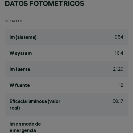
DATOS FOTOMÉTRICOS
DETALLES
954
lm (sistema)
16.4
W system
2120
lm fuente
12
W fuente
58.17
Eficacia luminosa (valor
real)
-
lm en modo de
emergencia