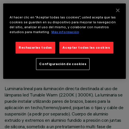
COMPONENTES OPCIONALES
Al hacer clic en “Aceptar todas las cookies”, usted acepta que las
cookies se guarden en su dispositivo para mejorar la navegación
del sitio, analizar el uso del mismo, y colaborar con nuestros
estudios para marketing.
Más información
Rechazarlas todas
Aceptar todas las cookies
DATOS TÉCNICOS
ÚLTIMA ACTUALIZACIÓN: 06/08/2026
Configuración de cookies
DESCRIPCIÓN
Luminaria lineal para iluminación directa destinada al uso de
lámparas led Tunable Warm (2200K | 3000K). La luminaria se
puede instalar utilizando pares de brazos, bases para la
aplicación en techo/terreno/pared, piquetas o tijas y cable de
suspensión (a pedir por separado). Cuerpo de aluminio
extruido y extremos en aluminio fundido a presión con juntas
de silicona, sometido a un pretratamiento multi fase de