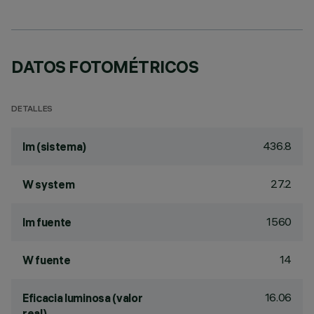
DATOS FOTOMÉTRICOS
DETALLES
436.8
lm (sistema)
27.2
W system
1560
lm fuente
14
W fuente
16.06
Eficacia luminosa (valor
real)