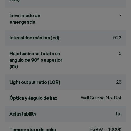
-
lm en modo de
emergencia
522
Intensidad máxima (cd)
0
Flujo luminoso total a un
ángulo de 90° o superior
(lm)
28
Light output ratio (LOR)
Wall Grazing No-Dot
Óptica y ángulo de haz
fijo
Adjustability
RGBW - 4000K
Temperatura de color