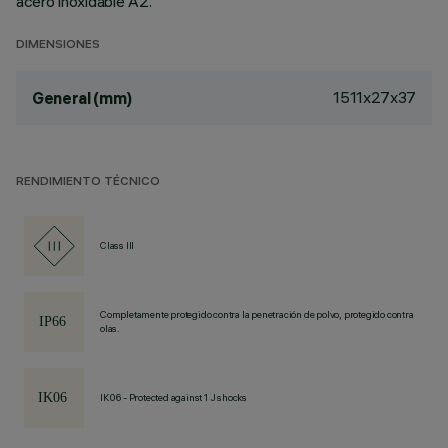
acero inoxidable A2.
DIMENSIONES
1511x27x37
General (mm)
RENDIMIENTO TÉCNICO
Class III
Completamente protegido contra la penetración de polvo, protegido contra
olas.
IK06 - Protected against 1 J shocks