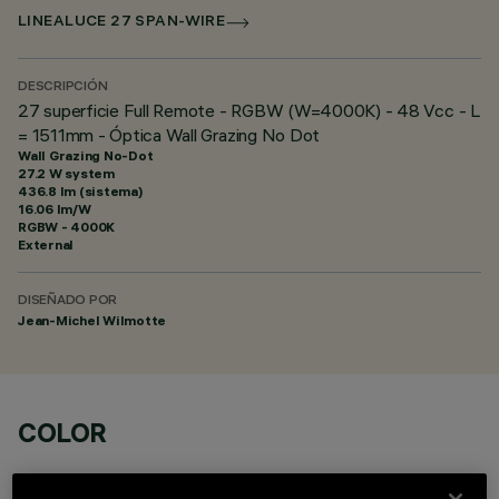
LINEALUCE 27 SPAN-WIRE
DESCRIPCIÓN
27 superficie Full Remote - RGBW (W=4000K) - 48 Vcc - L
= 1511mm - Óptica Wall Grazing No Dot
Wall Grazing No-Dot
27.2 W system
436.8 lm (sistema)
16.06 lm/W
RGBW - 4000K
External
DISEÑADO POR
Jean-Michel Wilmotte
COLOR