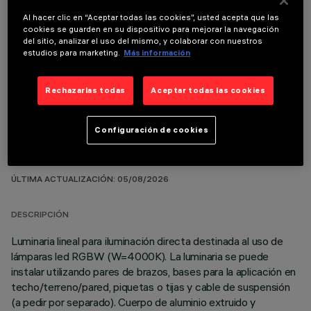
Al hacer clic en “Aceptar todas las cookies”, usted acepta que las
cookies se guarden en su dispositivo para mejorar la navegación
del sitio, analizar el uso del mismo, y colaborar con nuestros
estudios para marketing.
Más información
COMPONENTES OPCIONALES
Rechazarlas todas
Aceptar todas las cookies
Configuración de cookies
DATOS TÉCNICOS
ÚLTIMA ACTUALIZACIÓN: 05/08/2026
DESCRIPCIÓN
Luminaria lineal para iluminación directa destinada al uso de
lámparas led RGBW (W=4000K). La luminaria se puede
instalar utilizando pares de brazos, bases para la aplicación en
techo/terreno/pared, piquetas o tijas y cable de suspensión
(a pedir por separado). Cuerpo de aluminio extruido y