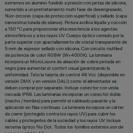
extremos en aluminio fundido a presión con juntas de silicona,
sometido a un pretratamiento multi fase de desengrasado,
flúor-zirconio (capa de protección superficial) y sellado (capa
nanoestructurada de silanos). Pintura acrílica líquida y cocción
a 150 °C para proporcionar alta resistencia a los agentes
atmosféricos y a los rayos UV. Cuerpo óptico cerrado por la
parte superior con apantallamiento de cristal transparente de
5 mm de espesor sellado con silicona. Con circuito multiled
de potencia de color RGBW (W=4000K). La luminaria
incorpora un MicroLouvre de aleación de cobre pintada en
negro para aumentar el confort visual garantizando la
uniformidad. Tato la tarjeta de control 48 Vcc (disponible en
versión DMX y en versión DALI) como el alimentador se
deben comprar por separado. Incluye conector con virola
roscada IP68. Las luminarias incorporan un conector doble
(macho / hembra) para permitir el cableado pasante y la
aplicación en filas continuas. La luminaria incorpora un cárter
de cierre (protegido contra los rayos UV) para cubrir los
cables y protegerlos de la suciedad y los rayos UV. Incluye
sistema óptico No Dot. Todos los tornillos externos son de