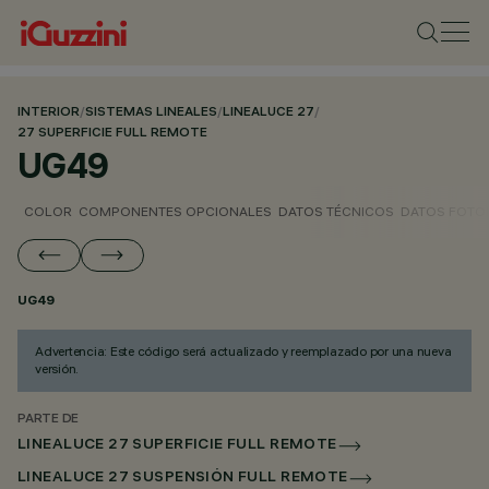
INTERIOR
/
SISTEMAS LINEALES
/
LINEALUCE 27
/
27 SUPERFICIE FULL REMOTE
UG49
COLOR
COMPONENTES OPCIONALES
DATOS TÉCNICOS
DATOS FOTO
UG49
Advertencia: Este código será actualizado y reemplazado por una nueva
versión.
PARTE DE
LINEALUCE 27 SUPERFICIE FULL REMOTE
LINEALUCE 27 SUSPENSIÓN FULL REMOTE