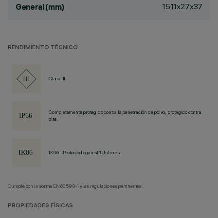
1511x27x37
General (mm)
RENDIMIENTO TÉCNICO
Class III
Completamente protegido contra la penetración de polvo, protegido contra
olas.
IK06 - Protected against 1 J shocks
Cumple con la norma EN60598-1 y las regulaciones pertinentes.
PROPIEDADES FÍSICAS