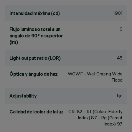
1901
Intensidad máxima (cd)
0
Flujo luminoso total a un
ángulo de 90° o superior
(lm)
45
Light output ratio (LOR)
WGWF - Wall Grazing Wide
Óptica y ángulo de haz
Flood
fijo
Adjustability
CRI
82
- Rf (Colour Fidelity
Calidad del color de la luz
Index) 87 - Rg (Gamut
Index) 97