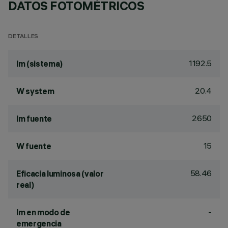
DATOS FOTOMÉTRICOS
DETALLES
1192.5
lm (sistema)
20.4
W system
2650
lm fuente
15
W fuente
58.46
Eficacia luminosa (valor
real)
-
lm en modo de
emergencia