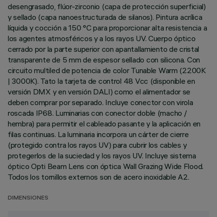
desengrasado, flúor-zirconio (capa de protección superficial)
y sellado (capa nanoestructurada de silanos). Pintura acrílica
líquida y cocción a 150 °C para proporcionar alta resistencia a
los agentes atmosféricos y a los rayos UV. Cuerpo óptico
cerrado por la parte superior con apantallamiento de cristal
transparente de 5 mm de espesor sellado con silicona. Con
circuito multiled de potencia de color Tunable Warm (2200K
| 3000K). Tato la tarjeta de control 48 Vcc (disponible en
versión DMX y en versión DALI) como el alimentador se
deben comprar por separado. Incluye conector con virola
roscada IP68. Luminarias con conector doble (macho /
hembra) para permitir el cableado pasante y la aplicación en
filas continuas. La luminaria incorpora un cárter de cierre
(protegido contra los rayos UV) para cubrir los cables y
protegerlos de la suciedad y los rayos UV. Incluye sistema
óptico Opti Beam Lens con óptica Wall Grazing Wide Flood.
Todos los tornillos externos son de acero inoxidable A2.
DIMENSIONES