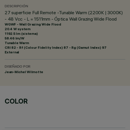
DESCRIPCIÓN
27 superficie Full Remote -Tunable Warm (2200K | 3000K)
- 48 Vcc - L = 1511mm - Óptica Wall Grazing Wide Flood
WGWF - Wall Grazing Wide Flood
20.4 W system
1192.5 lm (sistema)
58.46 lm/W
Tunable Warm
CRI
82
- Rf (Colour Fidelity Index) 87 - Rg (Gamut Index) 97
External
DISEÑADO POR
Jean-Michel Wilmotte
COLOR