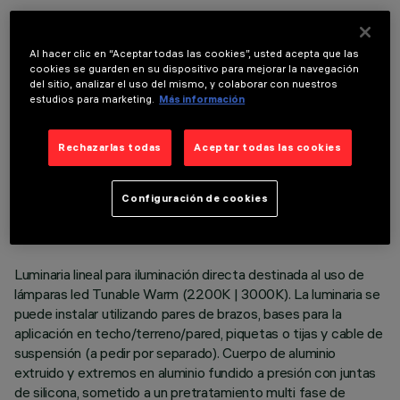
COMPONENTES OPCIONALES
Al hacer clic en “Aceptar todas las cookies”, usted acepta que las
cookies se guarden en su dispositivo para mejorar la navegación
del sitio, analizar el uso del mismo, y colaborar con nuestros
estudios para marketing.
Más información
Rechazarlas todas
Aceptar todas las cookies
DATOS TÉCNICOS
ÚLTIMA ACTUALIZACIÓN: 06/08/2026
Configuración de cookies
DESCRIPCIÓN
Luminaria lineal para iluminación directa destinada al uso de
lámparas led Tunable Warm (2200K | 3000K). La luminaria se
puede instalar utilizando pares de brazos, bases para la
aplicación en techo/terreno/pared, piquetas o tijas y cable de
suspensión (a pedir por separado). Cuerpo de aluminio
extruido y extremos en aluminio fundido a presión con juntas
de silicona, sometido a un pretratamiento multi fase de