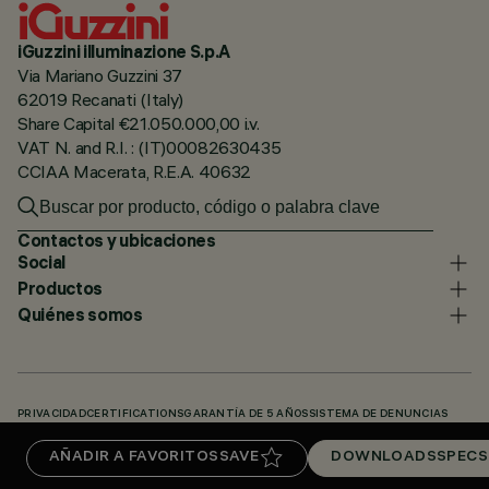
iGuzzini illuminazione S.p.A
Via Mariano Guzzini 37
62019 Recanati (Italy)
Share Capital €21.050.000,00 i.v.
VAT N. and R.I. : (IT)00082630435
CCIAA Macerata, R.E.A. 40632
Contactos y ubicaciones
Social
Productos
Quiénes somos
PRIVACIDAD
CERTIFICATIONS
GARANTÍA DE 5 AÑOS
SISTEMA DE DENUNCIAS
POLÍTICA DE COOKIES
ACCESSIBILITY STATEMENT
NUESTROS CÓDIGOS
AÑADIR A FAVORITOS
SAVE
DOWNLOADS
SPECS
KNOWLEDGE BASE (LOGIN REQUIRED)
DOWNLOADS