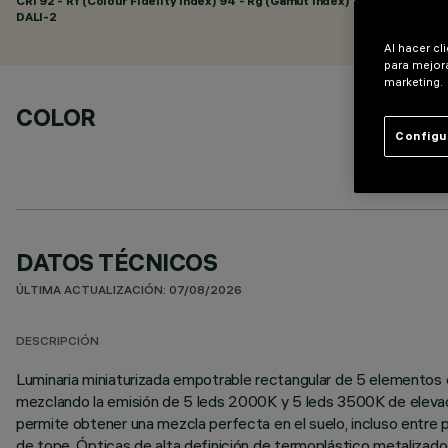
CRI
92
- Rf (Colour Fidelity Index) 94 - Rg (Gamut Index) 105
DALI-2
Al hacer cl
para mejora
marketing.
COLOR
Configu
DATOS TÉCNICOS
ÚLTIMA ACTUALIZACIÓN: 07/08/2026
DESCRIPCIÓN
Luminaria miniaturizada empotrable rectangular de 5 elementos óp
mezclando la emisión de 5 leds 2000K y 5 leds 3500K de elevad
permite obtener una mezcla perfecta en el suelo, incluso entre p
de tope. Ópticas de alta definición de termoplástico metalizad