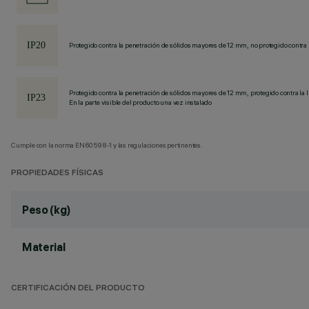
Protegido contra la penetración de sólidos mayores de 12 mm, no protegido contra 
Protegido contra la penetración de sólidos mayores de 12 mm, protegido contra la l
En la parte visible del producto una vez instalado
Cumple con la norma EN60598-1 y las regulaciones pertinentes.
PROPIEDADES FÍSICAS
Peso (kg)
Material
CERTIFICACIÓN DEL PRODUCTO