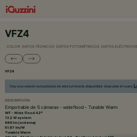
VFZ4
COLOR
DATOS TÉCNICOS
DATOS FOTOMÉTRICOS
DATOS ELÉCTRICO
VFZ4
L
Hay una versión actualizada de esta luminaria disponible: descubre el nuevo
DESCRIPCIÓN
Empotrable de 5 cámaras - wideflood - Tunable Warm
WF - Wide Flood 42°
13.2 W system
686 lm (sistema)
51.97 lm/W
Tunable Warm