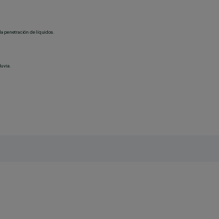
la penetración de líquidos.
luvia.