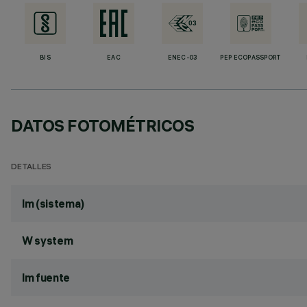
BIS
EAC
ENEC-03
PEP ECOPASSPORT
DATOS FOTOMÉTRICOS
DETALLES
lm (sistema)
W system
lm fuente