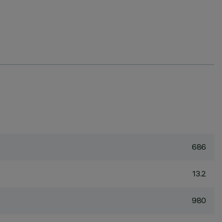
686
13.2
980