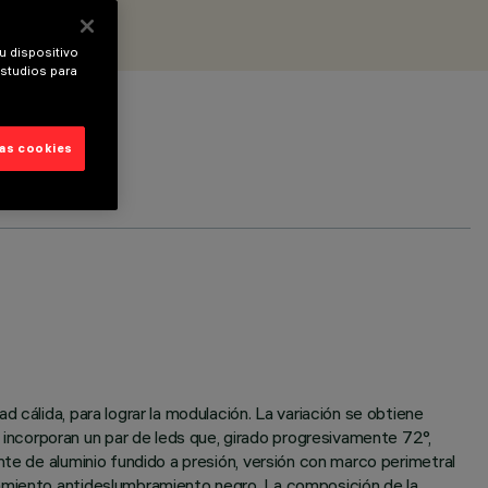
u dispositivo
estudios para
las cookies
 cálida, para lograr la modulación. La variación se obtiene
ncorporan un par de leds que, girado progresivamente 72°,
nte de aluminio fundido a presión, versión con marco perimetral
lamiento antideslumbramiento negro. La composición de la