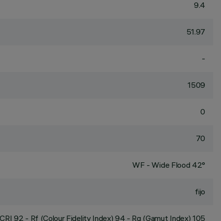
9.4
51.97
-
1509
0
70
WF - Wide Flood 42°
fijo
CRI
92
- Rf (Colour Fidelity Index) 94 - Rg (Gamut Index) 105