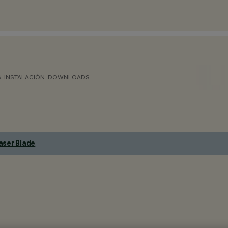
S
INSTALACIÓN
DOWNLOADS
aser Blade
.