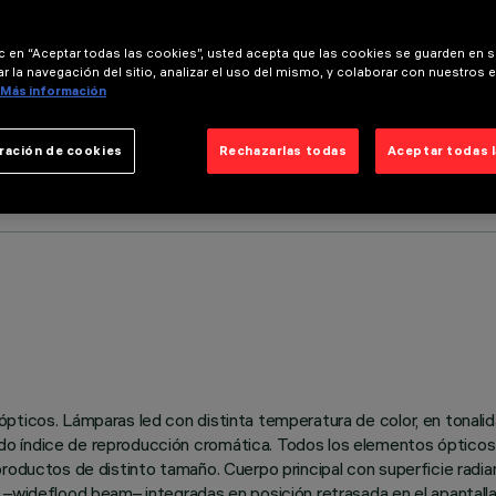
ic en “Aceptar todas las cookies”, usted acepta que las cookies se guarden en s
r la navegación del sitio, analizar el uso del mismo, y colaborar con nuestros 
Más información
ración de cookies
Rechazarlas todas
Aceptar todas 
ticos. Lámparas led con distinta temperatura de color, en tonalidad
o índice de reproducción cromática. Todos los elementos ópticos i
roductos de distinto tamaño. Cuerpo principal con superficie radia
o –wideflood beam– integradas en posición retrasada en el apantal