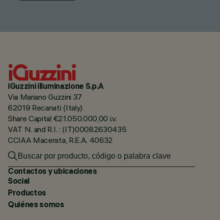
iGuzzini illuminazione S.p.A
Via Mariano Guzzini 37
62019 Recanati (Italy)
Share Capital €21.050.000,00 i.v.
VAT N. and R.I. : (IT)00082630435
CCIAA Macerata, R.E.A. 40632
Contactos y ubicaciones
Social
Productos
Quiénes somos