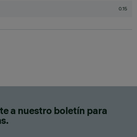
0.15
te a nuestro boletín para
as.