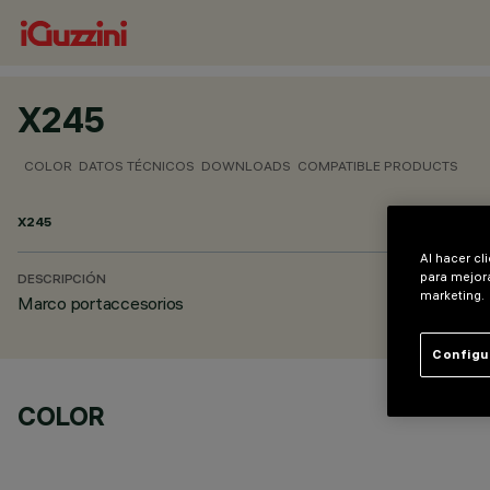
X245
COLOR
DATOS TÉCNICOS
DOWNLOADS
COMPATIBLE PRODUCTS
X245
Al hacer cl
para mejora
DESCRIPCIÓN
marketing.
Marco portaccesorios
Configu
COLOR