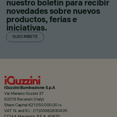
nuestro boletín para recibir
novedades sobre nuevos
productos, ferias e
iniciativas.
SUSCRÍBETE
iGuzzini illuminazione S.p.A
Via Mariano Guzzini 37
62019 Recanati (Italy)
Share Capital €21.050.000,00 i.v.
VAT N. and R.I. : (IT)00082630435
CCIAA Macerata, R.E.A. 40632