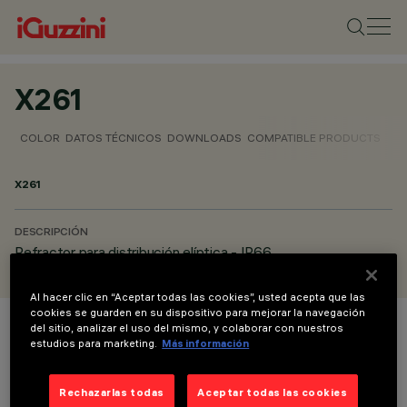
X261
COLOR
DATOS TÉCNICOS
DOWNLOADS
COMPATIBLE PRODUCTS
X261
DESCRIPCIÓN
Refractor para distribución elíptica - IP66
Al hacer clic en “Aceptar todas las cookies”, usted acepta que las
cookies se guarden en su dispositivo para mejorar la navegación
del sitio, analizar el uso del mismo, y colaborar con nuestros
COLOR
estudios para marketing.
Más información
Rechazarlas todas
Aceptar todas las cookies