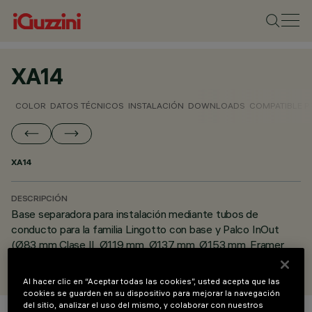
XA14
COLOR
DATOS TÉCNICOS
INSTALACIÓN
DOWNLOADS
COMPATIBLE 
XA14
DESCRIPCIÓN
Base separadora para instalación mediante tubos de
conducto para la familia Lingotto con base y Palco InOut
(Ø83 mm Clase II, Ø119 mm, Ø137 mm, Ø153 mm, Framer
Ø116 mm y Framer Ø153 mm).
Al hacer clic en “Aceptar todas las cookies”, usted acepta que las
cookies se guarden en su dispositivo para mejorar la navegación
del sitio, analizar el uso del mismo, y colaborar con nuestros