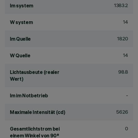
1383.2
lm system
14
W system
1820
lm Quelle
14
W Quelle
98.8
Lichtausbeute (realer
Wert)
-
lm im Notbetrieb
5626
Maximale Intensität (cd)
0
Gesamtlichtstrom bei
einem Winkel von 90°