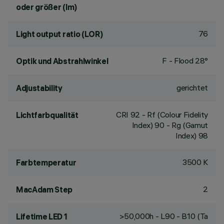
oder größer (lm)
76
Light output ratio (LOR)
F - Flood 28°
Optik und Abstrahlwinkel
gerichtet
Adjustability
CRI
92
- Rf (Colour Fidelity
Lichtfarbqualität
Index) 90 - Rg (Gamut
Index) 98
3500 K
Farbtemperatur
2
MacAdam Step
>50,000h - L90 - B10 (Ta
Lifetime LED 1