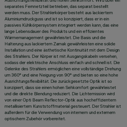
Ausrichtungsflexibilität und hohen Sehkomfort. Wird über ein
separates Fernnetzteil betrieben, das separat bestellt
werden muss. Der Strahlerkörper besteht aus lackiertem
Aluminiumdruckguss und ist so konzipiert, dass er in ein
passives Kühlkörpersystem integriert werden kann, das eine
lange Lebensdauer des Produkts und ein effizientes
Wärmemanagement gewährleistet. Die Basis und die
Halterung aus lackiertem Zamak gewährleisten eine solide
Installation und eine ästhetische Kontinuität mit dem Design
des Strahlers. Der Körper ist mit Ausgangskabeln versehen,
sodass der elektrische Anschluss einfach und schnell ist. Die
Gelenke des Strahlers ermöglichen eine vollständige Drehung
um 360° und eine Neigung von 90° und bieten so eine hohe
Ausrichtungsflexibilität. Die zurückgesetzte Optik ist so
konzipiert, dass sie einen hohen Sehkomfort gewährleistet
und die direkte Blendung reduziert. Die Lichtemission wird
von einer Opti Beam Reflector-Optik aus hocheffizientem
metallisiertem Kunststoffmaterial gesteuert. Der Strahler ist
außerdem für die Verwendung von internem und externem
optischem Zubehör vorbereitet.