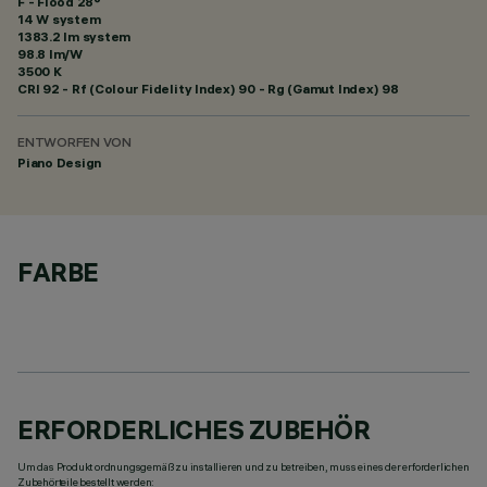
F - Flood 28°
14 W system
1383.2 lm system
98.8 lm/W
3500 K
CRI
92
- Rf (Colour Fidelity Index) 90 - Rg (Gamut Index) 98
ENTWORFEN VON
Piano Design
FARBE
ERFORDERLICHES ZUBEHÖR
Um das Produkt ordnungsgemäß zu installieren und zu betreiben, muss eines der erforderlichen
Zubehörteile bestellt werden: