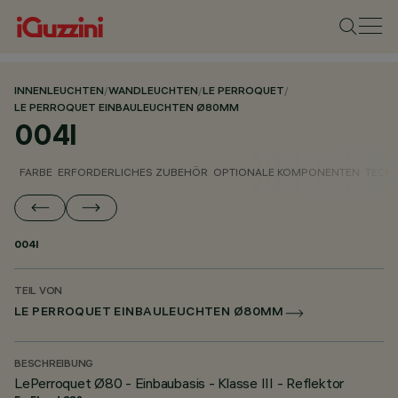
INNENLEUCHTEN
/
WANDLEUCHTEN
/
LE PERROQUET
/
LE PERROQUET EINBAULEUCHTEN Ø80MM
004I
FARBE
ERFORDERLICHES ZUBEHÖR
OPTIONALE KOMPONENTEN
TECH
004I
TEIL VON
LE PERROQUET EINBAULEUCHTEN Ø80MM
BESCHREIBUNG
LePerroquet Ø80 - Einbaubasis - Klasse III - Reflektor