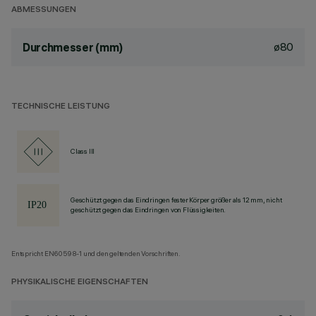
ABMESSUNGEN
ø80
Durchmesser (mm)
TECHNISCHE LEISTUNG
Class III
Geschützt gegen das Eindringen fester Körper größer als 12 mm, nicht
geschützt gegen das Eindringen von Flüssigkeiten.
Entspricht EN60598-1 und den geltenden Vorschriften.
PHYSIKALISCHE EIGENSCHAFTEN