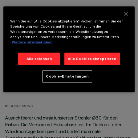
Wenn Sie auf „Alle Cookies akzeptieren“ klicken, stimmen Sie der
Speicherung von Cookies auf Ihrem Gerät zu, um die
Websitenavigation zu verbessern, die Websitenutzung zu
OPTIONALE KOMPONENTEN
analysieren und unsere Marketingbemühungen zu unterstützen.
Weitere Informationen
Alle ablehnen
Alle Cookies akzeptieren
Cookie-Einstellungen
TECHNISCHE DATEN
LETZTES UPDATE: 07.08.2026
BESCHREIBUNG
Ausrichtbarer und miniaturisierter Strahler Ø80 für den
Einbau. Die Version mit Einbaubasis ist für Decken- oder
Wandmontage konzipiert und bietet maximale