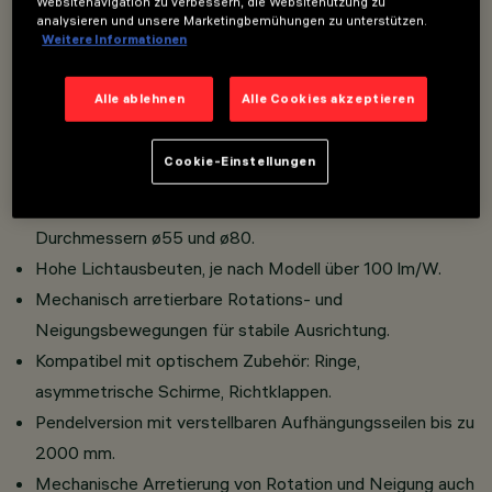
Websitenavigation zu verbessern, die Websitenutzung zu
Korpus aus Aluminium-Druckguss und hochfestem
analysieren und unsere Marketingbemühungen zu unterstützen.
Weitere Informationen
thermoplastischem Material.
Hoher Sehkomfort mit Opti Beam-Optiken für eine
Alle ablehnen
Alle Cookies akzeptieren
präzise Lichtbündelung.
Erhältlich in lebendigen oder neutralen Oberflächen,
Cookie-Einstellungen
abgestimmt auf unterschiedliche Umgebungen.
Spot- und Pendelversionen verfügbar in den
Durchmessern ø55 und ø80.
Hohe Lichtausbeuten, je nach Modell über 100 lm/W.
Mechanisch arretierbare Rotations- und
Neigungsbewegungen für stabile Ausrichtung.
Kompatibel mit optischem Zubehör: Ringe,
asymmetrische Schirme, Richtklappen.
Pendelversion mit verstellbaren Aufhängungsseilen bis zu
2000 mm.
Mechanische Arretierung von Rotation und Neigung auch