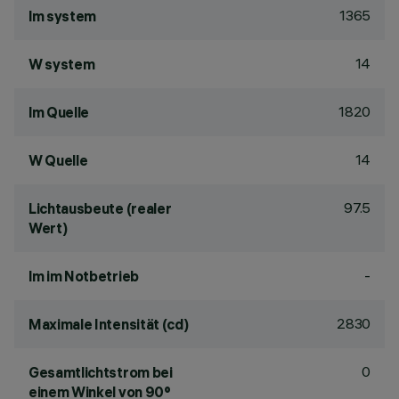
1365
lm system
14
W system
1820
lm Quelle
14
W Quelle
97.5
Lichtausbeute (realer
Wert)
-
lm im Notbetrieb
2830
Maximale Intensität (cd)
0
Gesamtlichtstrom bei
einem Winkel von 90°