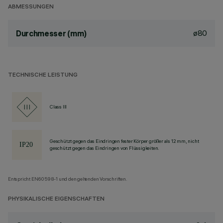
ABMESSUNGEN
ø80
Durchmesser (mm)
TECHNISCHE LEISTUNG
Class III
Geschützt gegen das Eindringen fester Körper größer als 12 mm, nicht
geschützt gegen das Eindringen von Flüssigkeiten.
Entspricht EN60598-1 und den geltenden Vorschriften.
PHYSIKALISCHE EIGENSCHAFTEN