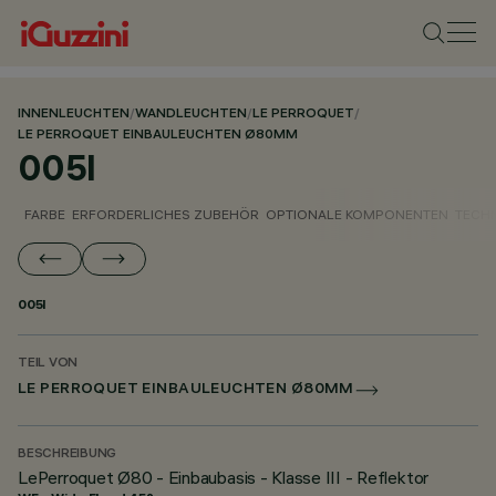
INNENLEUCHTEN
/
WANDLEUCHTEN
/
LE PERROQUET
/
LE PERROQUET EINBAULEUCHTEN Ø80MM
005I
FARBE
ERFORDERLICHES ZUBEHÖR
OPTIONALE KOMPONENTEN
TECH
005I
TEIL VON
LE PERROQUET EINBAULEUCHTEN Ø80MM
BESCHREIBUNG
LePerroquet Ø80 - Einbaubasis - Klasse III - Reflektor