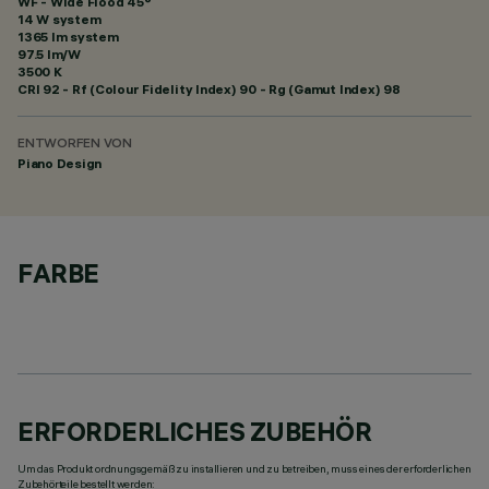
WF - Wide Flood 45°
14 W system
1365 lm system
97.5 lm/W
3500 K
CRI
92
- Rf (Colour Fidelity Index) 90 - Rg (Gamut Index) 98
ENTWORFEN VON
Piano Design
FARBE
ERFORDERLICHES ZUBEHÖR
Um das Produkt ordnungsgemäß zu installieren und zu betreiben, muss eines der erforderlichen
Zubehörteile bestellt werden: