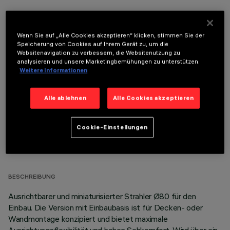
Wenn Sie auf „Alle Cookies akzeptieren“ klicken, stimmen Sie der
Speicherung von Cookies auf Ihrem Gerät zu, um die
Websitenavigation zu verbessern, die Websitenutzung zu
OPTIONALE KOMPONENTEN
analysieren und unsere Marketingbemühungen zu unterstützen.
Weitere Informationen
Alle ablehnen
Alle Cookies akzeptieren
Cookie-Einstellungen
TECHNISCHE DATEN
LETZTES UPDATE: 07.08.2026
BESCHREIBUNG
Ausrichtbarer und miniaturisierter Strahler Ø80 für den
Einbau. Die Version mit Einbaubasis ist für Decken- oder
Wandmontage konzipiert und bietet maximale