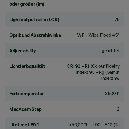
oder größer (lm)
75
Light output ratio (LOR)
WF - Wide Flood 45°
Optik und Abstrahlwinkel
gerichtet
Adjustability
CRI
92
- Rf (Colour Fidelity
Lichtfarbqualität
Index) 90 - Rg (Gamut
Index) 98
3500 K
Farbtemperatur
2
MacAdam Step
>50,000h - L90 - B10 (Ta
Lifetime LED 1