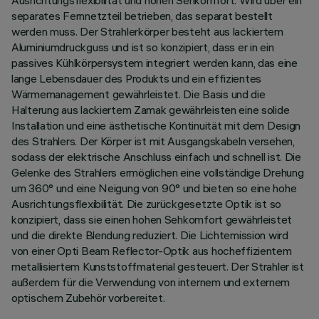
Ausrichtungsflexibilität und hohen Sehkomfort. Wird über ein
separates Fernnetzteil betrieben, das separat bestellt
werden muss. Der Strahlerkörper besteht aus lackiertem
Aluminiumdruckguss und ist so konzipiert, dass er in ein
passives Kühlkörpersystem integriert werden kann, das eine
lange Lebensdauer des Produkts und ein effizientes
Wärmemanagement gewährleistet. Die Basis und die
Halterung aus lackiertem Zamak gewährleisten eine solide
Installation und eine ästhetische Kontinuität mit dem Design
des Strahlers. Der Körper ist mit Ausgangskabeln versehen,
sodass der elektrische Anschluss einfach und schnell ist. Die
Gelenke des Strahlers ermöglichen eine vollständige Drehung
um 360° und eine Neigung von 90° und bieten so eine hohe
Ausrichtungsflexibilität. Die zurückgesetzte Optik ist so
konzipiert, dass sie einen hohen Sehkomfort gewährleistet
und die direkte Blendung reduziert. Die Lichtemission wird
von einer Opti Beam Reflector-Optik aus hocheffizientem
metallisiertem Kunststoffmaterial gesteuert. Der Strahler ist
außerdem für die Verwendung von internem und externem
optischem Zubehör vorbereitet.