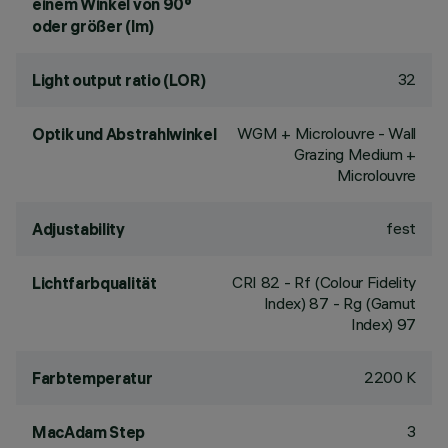
einem Winkel von 90°
oder größer (lm)
32
Light output ratio (LOR)
WGM + Microlouvre - Wall
Optik und Abstrahlwinkel
Grazing Medium +
Microlouvre
fest
Adjustability
CRI
82
- Rf (Colour Fidelity
Lichtfarbqualität
Index) 87 - Rg (Gamut
Index) 97
2200 K
Farbtemperatur
3
MacAdam Step