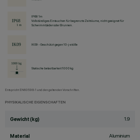
IP68 1m
Vollständiges Eintauchen für begrenzte Zeiträume, nicht geeignet für
Schwimmbäder oder Brunnen.
IK09 - Geschützt gegen 10-j-stöße
Statische belastbarkeit 1000 kg
Entspricht EN60598-1 und den geltenden Vorschriften.
PHYSIKALISCHE EIGENSCHAFTEN
1.9
Gewicht (kg)
Aluminium
Material