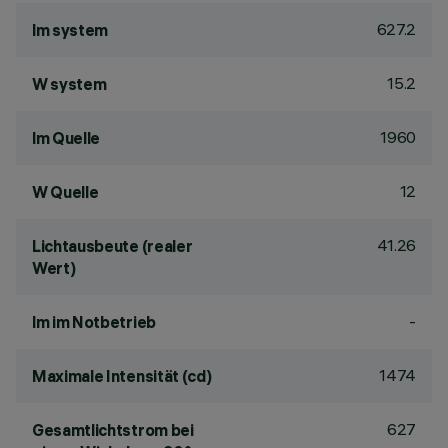
627.2
lm system
15.2
W system
1960
lm Quelle
12
W Quelle
41.26
Lichtausbeute (realer
Wert)
-
lm im Notbetrieb
1474
Maximale Intensität (cd)
627
Gesamtlichtstrom bei