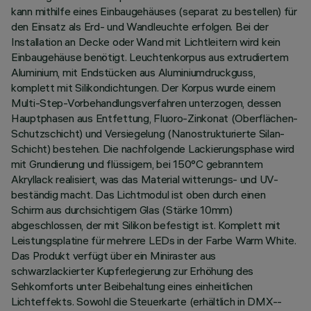
kann mithilfe eines Einbaugehäuses (separat zu bestellen) für
den Einsatz als Erd- und Wandleuchte erfolgen. Bei der
Installation an Decke oder Wand mit Lichtleitern wird kein
Einbaugehäuse benötigt. Leuchtenkorpus aus extrudiertem
Aluminium, mit Endstücken aus Aluminiumdruckguss,
komplett mit Silikondichtungen. Der Korpus wurde einem
Multi-Step-Vorbehandlungsverfahren unterzogen, dessen
Hauptphasen aus Entfettung, Fluoro-Zinkonat (Oberflächen-
Schutzschicht) und Versiegelung (Nanostrukturierte Silan-
Schicht) bestehen. Die nachfolgende Lackierungsphase wird
mit Grundierung und flüssigem, bei 150°C gebranntem
Akryllack realisiert, was das Material witterungs- und UV-
beständig macht. Das Lichtmodul ist oben durch einen
Schirm aus durchsichtigem Glas (Stärke 10mm)
abgeschlossen, der mit Silikon befestigt ist. Komplett mit
Leistungsplatine für mehrere LEDs in der Farbe Warm White.
Das Produkt verfügt über ein Miniraster aus
schwarzlackierter Kupferlegierung zur Erhöhung des
Sehkomforts unter Beibehaltung eines einheitlichen
Lichteffekts. Sowohl die Steuerkarte (erhältlich in DMX--