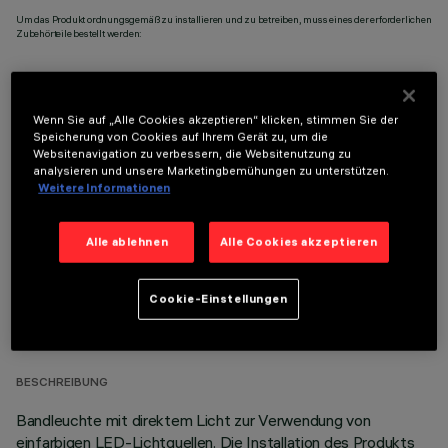
Um das Produkt ordnungsgemäß zu installieren und zu betreiben, muss eines der erforderlichen
Zubehörteile bestellt werden:
Wenn Sie auf „Alle Cookies akzeptieren“ klicken, stimmen Sie der
Speicherung von Cookies auf Ihrem Gerät zu, um die
OPTIONALE KOMPONENTEN
Websitenavigation zu verbessern, die Websitenutzung zu
analysieren und unsere Marketingbemühungen zu unterstützen.
Weitere Informationen
Alle ablehnen
Alle Cookies akzeptieren
TECHNISCHE DATEN
Cookie-Einstellungen
LETZTES UPDATE: 05.08.2026
BESCHREIBUNG
Bandleuchte mit direktem Licht zur Verwendung von
einfarbigen LED-Lichtquellen. Die Installation des Produkts