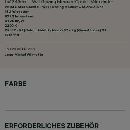
L=1243mm – Wall Grazing Medium-Optik - Mikroraster
WGM + Microlouvre - Wall Grazing Medium + Microlouvre
15.2 W system
627.2 lm system
41.26 lm/W
2200 K
CRI
82
- Rf (Colour Fidelity Index) 87 - Rg (Gamut Index) 97
External
ENTWORFEN VON
Jean-Michel Wilmotte
FARBE
ERFORDERLICHES ZUBEHÖR