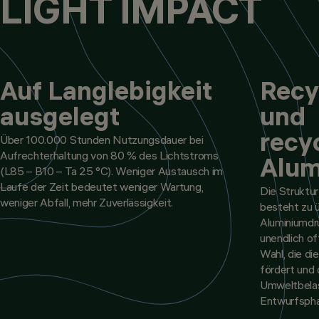
LIGHT IMPACT
Auf Langlebigkeit
Recy
ausgelegt
und
recy
Über 100.000 Stunden Nutzungsdauer bei
Aufrechterhaltung von 80 % des Lichtstroms
Alum
(L85 – B10 – Ta 25 °C). Weniger Austausch im
Laufe der Zeit bedeutet weniger Wartung,
Die Struktur
weniger Abfall, mehr Zuverlässigkeit.
besteht zu 
Aluminiumdr
unendlich of
Wahl, die di
fördert und 
Umweltbelas
Entwurfspha