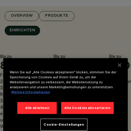
ECKENLEUCHTEN, D
ECKENEINBAULEUCHTEN, W
OVERVIEW
PRODUKTE
ANDEINBAULEUCHTEN
DESIGN
JEAN-MICHEL
EINRICHTEN
WILMOTTE
PRODUKTE
1227
AWARDS
Bis zu
Bis zu
Bis zu
8
16
1.6
Wenn Sie auf „Alle Cookies akzeptieren“ klicken, stimmen Sie der
Farbtemperaturen:
Lichtverteilungen
lumen
EINRICHTEN
Speicherung von Cookies auf Ihrem Gerät zu, um die
2200K 2700K
für größere
Lichtstro
Websitenavigation zu verbessern, die Websitenutzung zu
3000K 4000K,
Anwendungsvielfalt.
analysieren und unsere Marketingbemühungen zu unterstützen.
Weitere Informationen
RGB-Weiß (x2 –
3000K oder
4000K),
Alle ablehnen
Alle Cookies akzeptieren
einstellbares Weiß
und einstellbares
Cookie-Einstellungen
Warmweiß.