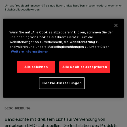
Um das Produkt ordnungsgemäß zu installieren und zu betreiben, muss eines der erforderlichen
Zubehörteile bestellt werden:
Wenn Sie auf „Alle Cookies akzeptieren“ klicken, stimmen Sie der
Speicherung von Cookies auf Ihrem Gerät zu, um die
Websitenavigation zu verbessern, die Websitenutzung zu
OPTIONALE KOMPONENTEN
analysieren und unsere Marketingbemühungen zu unterstützen.
Weitere Informationen
Alle ablehnen
Alle Cookies akzeptieren
Cookie-Einstellungen
TECHNISCHE DATEN
LETZTES UPDATE: 05.08.2026
BESCHREIBUNG
Bandleuchte mit direktem Licht zur Verwendung von
einfarbigen LED-Lichtquellen. Die Installation des Produkts