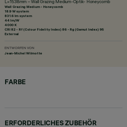
L=1538mm – Wall Grazing Medium-Optik- Honeycomb
Wall Grazing Medium - Honeycomb
18.9 W system
831.6 lm system
44 lm/W
4000 K
CRI
82
- Rf (Colour Fidelity Index) 86 - Rg (Gamut Index) 95
External
ENTWORFEN VON
Jean-Michel Wilmotte
FARBE
ERFORDERLICHES ZUBEHÖR