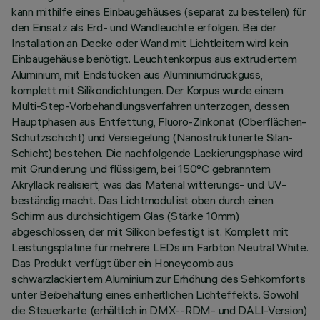
kann mithilfe eines Einbaugehäuses (separat zu bestellen) für
den Einsatz als Erd- und Wandleuchte erfolgen. Bei der
Installation an Decke oder Wand mit Lichtleitern wird kein
Einbaugehäuse benötigt. Leuchtenkorpus aus extrudiertem
Aluminium, mit Endstücken aus Aluminiumdruckguss,
komplett mit Silikondichtungen. Der Korpus wurde einem
Multi-Step-Vorbehandlungsverfahren unterzogen, dessen
Hauptphasen aus Entfettung, Fluoro-Zinkonat (Oberflächen-
Schutzschicht) und Versiegelung (Nanostrukturierte Silan-
Schicht) bestehen. Die nachfolgende Lackierungsphase wird
mit Grundierung und flüssigem, bei 150°C gebranntem
Akryllack realisiert, was das Material witterungs- und UV-
beständig macht. Das Lichtmodul ist oben durch einen
Schirm aus durchsichtigem Glas (Stärke 10mm)
abgeschlossen, der mit Silikon befestigt ist. Komplett mit
Leistungsplatine für mehrere LEDs im Farbton Neutral White.
Das Produkt verfügt über ein Honeycomb aus
schwarzlackiertem Aluminium zur Erhöhung des Sehkomforts
unter Beibehaltung eines einheitlichen Lichteffekts. Sowohl
die Steuerkarte (erhältlich in DMX--RDM- und DALI-Version)