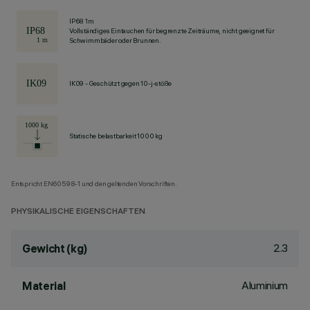
IP68 1m
Vollständiges Eintauchen für begrenzte Zeiträume, nicht geeignet für
Schwimmbäder oder Brunnen.
IK09 - Geschützt gegen 10-j-stöße
Statische belastbarkeit 1000 kg
Entspricht EN60598-1 und den geltenden Vorschriften.
PHYSIKALISCHE EIGENSCHAFTEN
2.3
Gewicht (kg)
Aluminium
Material