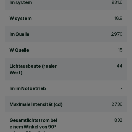
831.6
lm system
18.9
W system
2970
lm Quelle
15
W Quelle
44
Lichtausbeute (realer
Wert)
-
lm im Notbetrieb
2736
Maximale Intensität (cd)
832
Gesamtlichtstrom bei
einem Winkel von 90°