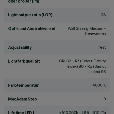
oder größer (lm)
28
Light output ratio (LOR)
Wall Grazing Medium -
Optik und Abstrahlwinkel
Honeycomb
fest
Adjustability
CRI
82
- Rf (Colour Fidelity
Lichtfarbqualität
Index) 86 - Rg (Gamut
Index) 95
4000 K
Farbtemperatur
3
MacAdam Step
>100,000h - L85 - B10 (Ta
Lifetime LED 1