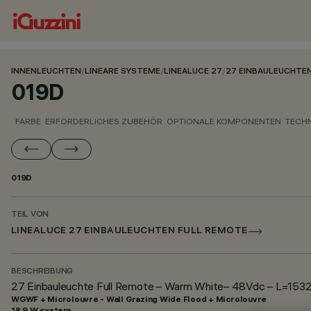
INNENLEUCHTEN
/
LINEARE SYSTEME
/
LINEALUCE 27
/
27 EINBAULEUCHTE
019D
FARBE
ERFORDERLICHES ZUBEHÖR
OPTIONALE KOMPONENTEN
TECH
019D
TEIL VON
LINEALUCE 27 EINBAULEUCHTEN FULL REMOTE
BESCHREIBUNG
27 Einbauleuchte Full Remote – Warm White– 48Vdc – L=1532 
WGWF + Microlouvre - Wall Grazing Wide Flood + Microlouvre
18.9 W system