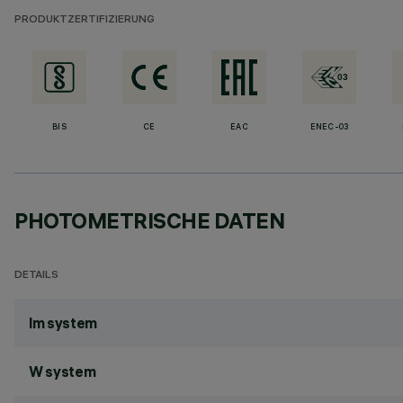
PRODUKTZERTIFIZIERUNG
BIS
CE
EAC
ENEC-03
PHOTOMETRISCHE DATEN
DETAILS
lm system
W system