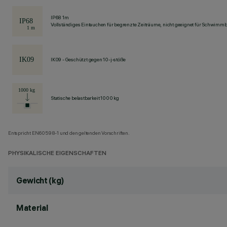
IP68 1m
Vollständiges Eintauchen für begrenzte Zeiträume, nicht geeignet für Schwimm
IK09 - Geschützt gegen 10-j-stöße
Statische belastbarkeit 1000 kg
Entspricht EN60598-1 und den geltenden Vorschriften.
PHYSIKALISCHE EIGENSCHAFTEN
Gewicht (kg)
Material