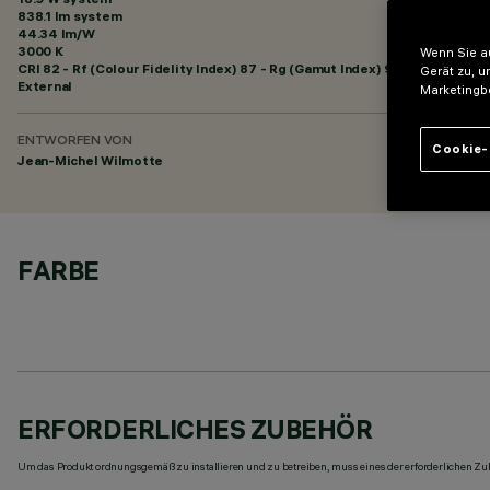
838.1 lm system
44.34 lm/W
3000 K
Wenn Sie au
CRI
82
- Rf (Colour Fidelity Index) 87 - Rg (Gamut Index) 95
Gerät zu, u
External
Marketingb
ENTWORFEN VON
Cookie-
Jean-Michel Wilmotte
FARBE
ERFORDERLICHES ZUBEHÖR
Um das Produkt ordnungsgemäß zu installieren und zu betreiben, muss eines der erforderlichen Zub