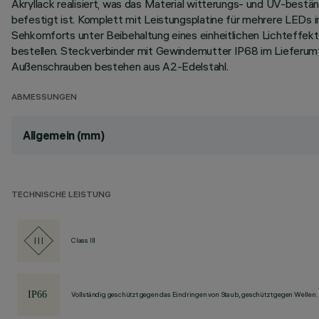
Akryllack realisiert, was das Material witterungs- und UV-best
befestigt ist. Komplett mit Leistungsplatine für mehrere LEDs 
Sehkomforts unter Beibehaltung eines einheitlichen Lichteffekt
bestellen. Steckverbinder mit Gewindemutter IP68 im Lieferum
Außenschrauben bestehen aus A2-Edelstahl.
ABMESSUNGEN
Allgemein (mm)
TECHNISCHE LEISTUNG
Class III
Vollständig geschützt gegen das Eindringen von Staub, geschützt gegen Wellen.