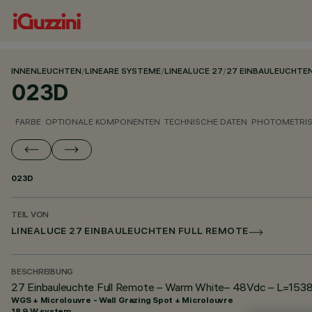
INNENLEUCHTEN
/
LINEARE SYSTEME
/
LINEALUCE 27
/
27 EINBAULEUCHTE
023D
FARBE
OPTIONALE KOMPONENTEN
TECHNISCHE DATEN
PHOTOMETRIS
023D
TEIL VON
LINEALUCE 27 EINBAULEUCHTEN FULL REMOTE
BESCHREIBUNG
27 Einbauleuchte Full Remote – Warm White– 48Vdc – L=1538m
WGS + Microlouvre - Wall Grazing Spot + Microlouvre
18.9 W system