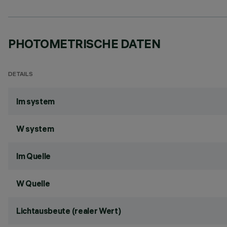
PHOTOMETRISCHE DATEN
DETAILS
lm system
W system
lm Quelle
W Quelle
Lichtausbeute (realer Wert)