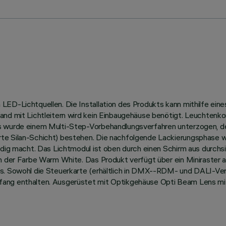
ED-Lichtquellen. Die Installation des Produkts kann mithilfe eine
and mit Lichtleitern wird kein Einbaugehäuse benötigt. Leuchtenk
us wurde einem Multi-Step-Vorbehandlungsverfahren unterzogen, 
te Silan-Schicht) bestehen. Die nachfolgende Lackierungsphase w
ändig macht. Das Lichtmodul ist oben durch einen Schirm aus durch
in der Farbe Warm White. Das Produkt verfügt über ein Miniraster 
s. Sowohl die Steuerkarte (erhältlich in DMX--RDM- und DALI-Vers
fang enthalten. Ausgerüstet mit Optikgehäuse Opti Beam Lens mi