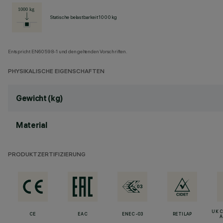
Statische belastbarkeit 1000 kg
Entspricht EN60598-1 und den geltenden Vorschriften.
PHYSIKALISCHE EIGENSCHAFTEN
Gewicht (kg)
Material
PRODUKTZERTIFIZIERUNG
UK 
CE
EAC
ENEC-03
RETILAP
A