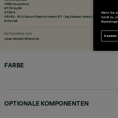
1092 lm system
57.78 lm/W
2700 K
Wenn Sie au
CRI
82
- Rf (Colour Fidelity Index) 87 - Rg (Gamut Index) 95
Gerät zu, u
External
Marketingb
ENTWORFEN VON
Cookie-
Jean-Michel Wilmotte
FARBE
OPTIONALE KOMPONENTEN