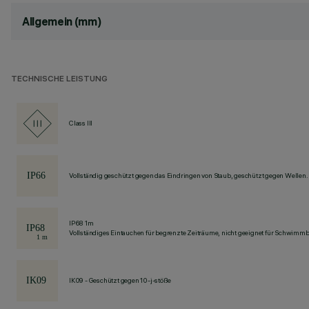
Allgemein (mm)
TECHNISCHE LEISTUNG
Class III
Vollständig geschützt gegen das Eindringen von Staub, geschützt gegen Wellen.
IP68 1m
Vollständiges Eintauchen für begrenzte Zeiträume, nicht geeignet für Schwimm
IK09 - Geschützt gegen 10-j-stöße