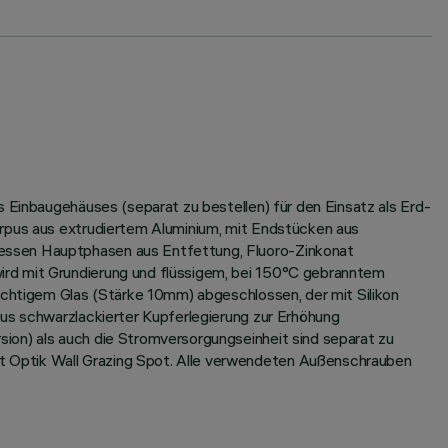
s Einbaugehäuses (separat zu bestellen) für den Einsatz als Erd-
orpus aus extrudiertem Aluminium, mit Endstücken aus
dessen Hauptphasen aus Entfettung, Fluoro-Zinkonat
ird mit Grundierung und flüssigem, bei 150°C gebranntem
sichtigem Glas (Stärke 10mm) abgeschlossen, der mit Silikon
aus schwarzlackierter Kupferlegierung zur Erhöhung
ion) als auch die Stromversorgungseinheit sind separat zu
t Optik Wall Grazing Spot. Alle verwendeten Außenschrauben