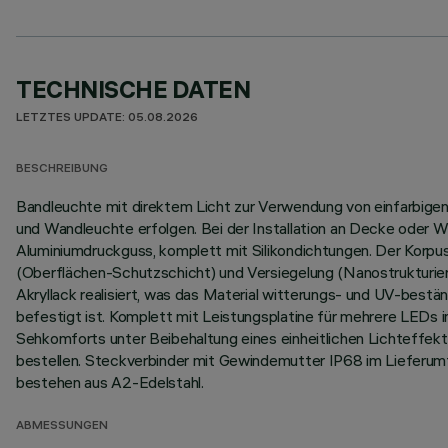
TECHNISCHE DATEN
LETZTES UPDATE: 05.08.2026
BESCHREIBUNG
Bandleuchte mit direktem Licht zur Verwendung von einfarbigen L
und Wandleuchte erfolgen. Bei der Installation an Decke oder W
Aluminiumdruckguss, komplett mit Silikondichtungen. Der Korp
(Oberflächen-Schutzschicht) und Versiegelung (Nanostrukturier
Akryllack realisiert, was das Material witterungs- und UV-best
befestigt ist. Komplett mit Leistungsplatine für mehrere LEDs 
Sehkomforts unter Beibehaltung eines einheitlichen Lichteffekt
bestellen. Steckverbinder mit Gewindemutter IP68 im Lieferum
bestehen aus A2-Edelstahl.
ABMESSUNGEN