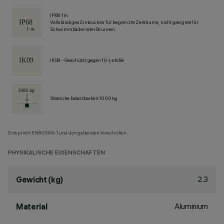
IP68 1m
Vollständiges Eintauchen für begrenzte Zeiträume, nicht geeignet für
Schwimmbäder oder Brunnen.
IK09 - Geschützt gegen 10-j-stöße
Statische belastbarkeit 1000 kg
Entspricht EN60598-1 und den geltenden Vorschriften.
PHYSIKALISCHE EIGENSCHAFTEN
2.3
Gewicht (kg)
Aluminium
Material