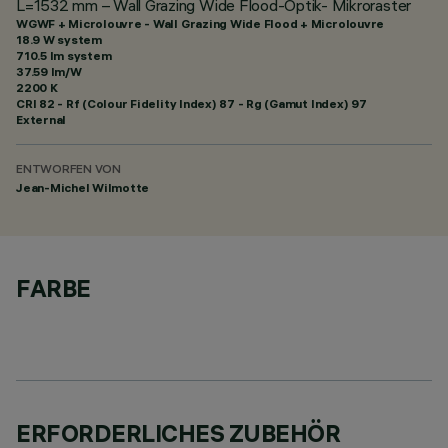
L=1532 mm – Wall Grazing Wide Flood-Optik- Mikroraster
WGWF + Microlouvre - Wall Grazing Wide Flood + Microlouvre
18.9 W system
710.5 lm system
37.59 lm/W
2200 K
CRI
82
- Rf (Colour Fidelity Index) 87 - Rg (Gamut Index) 97
External
ENTWORFEN VON
Jean-Michel Wilmotte
FARBE
ERFORDERLICHES ZUBEHÖR