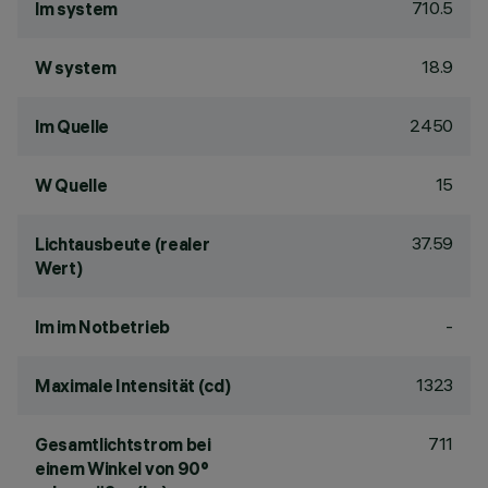
710.5
lm system
18.9
W system
2450
lm Quelle
15
W Quelle
37.59
Lichtausbeute (realer
Wert)
-
lm im Notbetrieb
1323
Maximale Intensität (cd)
711
Gesamtlichtstrom bei
einem Winkel von 90°