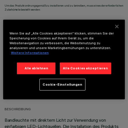
Um das Produkt ordnungsgemäß zu installieren und zu betreiben, muss eines der erforderlichen
Zubehörteile bestellt werden:
Wenn Sie auf „Alle Cookies akzeptieren“ klicken, stimmen Sie der
Speicherung von Cookies auf Ihrem Gerät zu, um die
OPTIONALE KOMPONENTEN
Websitenavigation zu verbessern, die Websitenutzung zu
analysieren und unsere Marketingbemühungen zu unterstützen.
Weitere Informationen
Alle ablehnen
Alle Cookies akzeptieren
TECHNISCHE DATEN
Cookie-Einstellungen
LETZTES UPDATE: 01.08.2026
BESCHREIBUNG
Bandleuchte mit direktem Licht zur Verwendung von
einfarbigen LED-Lichtquellen. Die Installation des Produkts