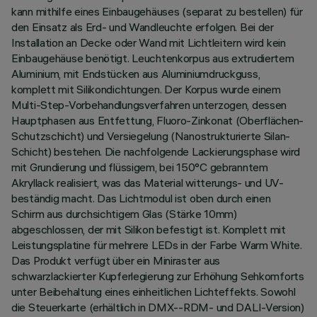
kann mithilfe eines Einbaugehäuses (separat zu bestellen) für
den Einsatz als Erd- und Wandleuchte erfolgen. Bei der
Installation an Decke oder Wand mit Lichtleitern wird kein
Einbaugehäuse benötigt. Leuchtenkorpus aus extrudiertem
Aluminium, mit Endstücken aus Aluminiumdruckguss,
komplett mit Silikondichtungen. Der Korpus wurde einem
Multi-Step-Vorbehandlungsverfahren unterzogen, dessen
Hauptphasen aus Entfettung, Fluoro-Zinkonat (Oberflächen-
Schutzschicht) und Versiegelung (Nanostrukturierte Silan-
Schicht) bestehen. Die nachfolgende Lackierungsphase wird
mit Grundierung und flüssigem, bei 150°C gebranntem
Akryllack realisiert, was das Material witterungs- und UV-
beständig macht. Das Lichtmodul ist oben durch einen
Schirm aus durchsichtigem Glas (Stärke 10mm)
abgeschlossen, der mit Silikon befestigt ist. Komplett mit
Leistungsplatine für mehrere LEDs in der Farbe Warm White.
Das Produkt verfügt über ein Miniraster aus
schwarzlackierter Kupferlegierung zur Erhöhung Sehkomforts
unter Beibehaltung eines einheitlichen Lichteffekts. Sowohl
die Steuerkarte (erhältlich in DMX--RDM- und DALI-Version)